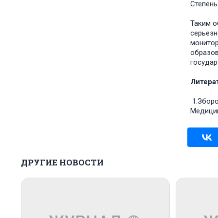
Степень
Таким о
серьезн
монитор
образов
государ
Литерат
1.Зборо
Медицин
ДРУГИЕ НОВОСТИ