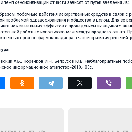
 и темп сенсибилизации отчасти зависят от путей введения ЛС.
бразом, побочные действия лекарственных средств в связи c 
ой проблемой здравоохранения и общества в целом. Для ее ре
инга нежелательных эффектов с проведением их научного ана
ательной работы с использованием международного опыта. П
ственных органов фармаконадзора в части принятия решений,
ура:
вский А.Б., Тюренков И.Н., Белоусов Ю.Б. Неблагоприятные по
ское информационное агентство»2010.- 83с.