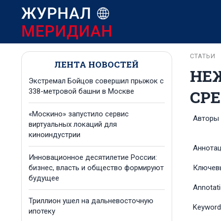
СТАТЬИ
ЛЕНТА НОВОСТЕЙ
НЕ
Экстремал Бойцов совершил прыжок с
СР
338-метровой башни в Москве
«Москино» запустило сервис
Авторы
виртуальных локаций для
киноиндустрии
Аннота
Инновационное десятилетие России:
бизнес, власть и общество формируют
Ключев
будущее
Annotat
Триллион ушел на дальневосточную
Keyword
ипотеку