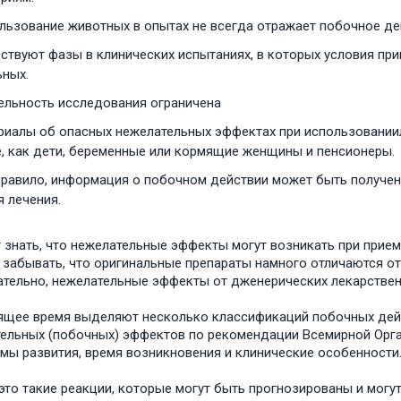
льзование животных в опытах не всегда отражает побочное дей
ствуют фазы в клинических испытаниях, в которых условия при
ьных.
ельность исследования ограничена
риалы об опасных нежелательных эффектах при использованиил
е, как дети, беременные или кормящие женщины и пенсионеры.
правило, информация о побочном действии может быть получен
 лечения.
 знать, что нежелательные эффекты могут возникать при приеме
 забывать, что оригинальные препараты намного отличаются о
тельно, нежелательные эффекты от дженерических лекарственн
ящее время выделяют несколько классификаций побочных дей
ельных (побочных) эффектов по рекомендации Всемирной Орг
мы развития, время возникновения и клинические особенности
 это такие реакции, которые могут быть прогнозированы и могут