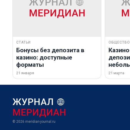
СТАТЬИ
ОБЩЕСТВО
Бонусы без депозита в
Казино
казино: доступные
депозит
форматы
небол
21 января
21 марта
© 2026
meridian-journal.ru