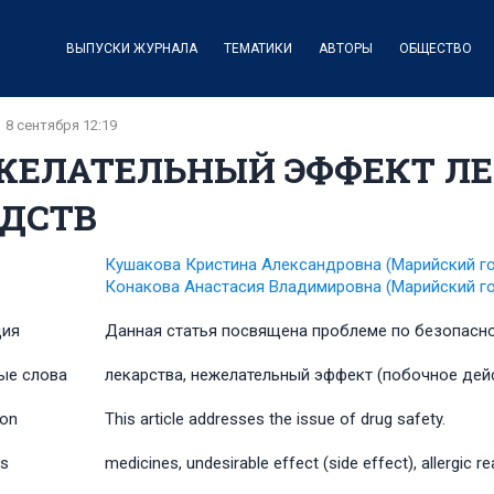
ВЫПУСКИ ЖУРНАЛА
ТЕМАТИКИ
АВТОРЫ
ОБЩЕСТВО
8 сентября 12:19
ЖЕЛАТЕЛЬНЫЙ ЭФФЕКТ Л
ЕДСТВ
Кушакова Кристина Александровна
(Марийский г
Конакова Анастасия Владимировна
(Марийский г
ция
Данная статья посвящена проблеме по безопасно
ые слова
лекарства, нежелательный эффект (побочное дейс
ion
This article addresses the issue of drug safety.
s
medicines, undesirable effect (side effect), allergic re