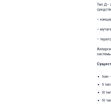
Тип Д– 
средств
– канце
– мутаг
– терат
Аллерги
системы
Сущест
Iтип
II ти
III т
IV ти