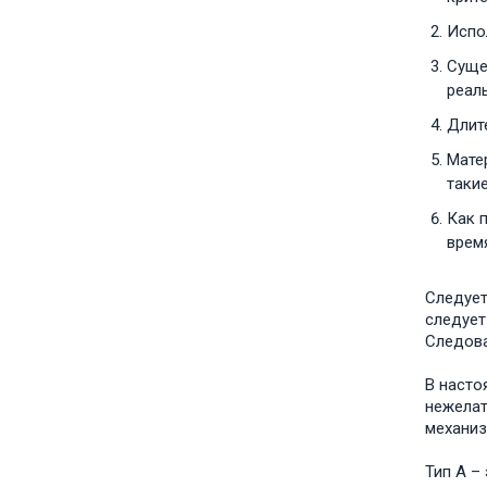
Испо
Суще
реал
Длит
Мате
таки
Как 
время
Следует
следует
Следова
В насто
нежелат
механиз
Тип А –