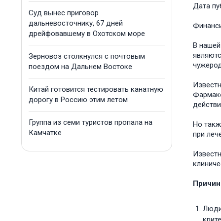
Дата пу
Суд вынес приговор
дальневосточнику, 67 дней
Финанс
дрейфовавшему в Охотском море
В нашей
являютс
Зерновоз столкнулся с почтовым
чужеро
поездом на Дальнем Востоке
Известн
Китай готовится тестировать канатную
Фармако
дорогу в Россию этим летом
действи
Группа из семи туристов пропала на
Но такж
Камчатке
при леч
Известн
клиниче
Причин
Люди
крите