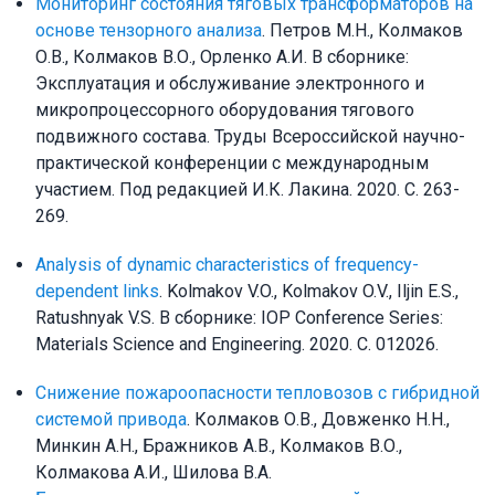
Мониторинг состояния тяговых трансформаторов на
основе тензорного анализа
. Петров М.Н., Колмаков
О.В., Колмаков В.О., Орленко А.И. В сборнике:
Эксплуатация и обслуживание электронного и
микропроцессорного оборудования тягового
подвижного состава. Труды Всероссийской научно-
практической конференции с международным
участием. Под редакцией И.К. Лакина. 2020. С. 263-
269.
Analysis of dynamic characteristics of frequency-
dependent links
. Kolmakov V.O., Kolmakov O.V., Iljin E.S.,
Ratushnyak V.S. В сборнике: IOP Conference Series:
Materials Science and Engineering. 2020. С. 012026.
Снижение пожароопасности тепловозов с гибридной
системой привода
. Колмаков О.В., Довженко Н.Н.,
Минкин А.Н., Бражников А.В., Колмаков В.О.,
Колмакова А.И., Шилова В.А.