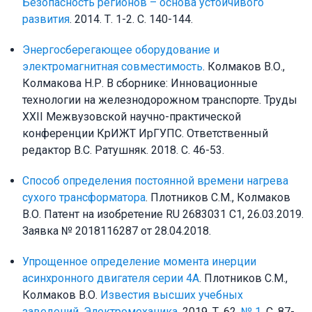
Безопасность регионов – основа устойчивого
развития
. 2014. Т. 1-2. С. 140-144.
Энергосберегающее оборудование и
электромагнитная совместимость
. Колмаков В.О.,
Колмакова Н.Р. В сборнике: Инновационные
технологии на железнодорожном транспорте. Труды
XXII Межвузовской научно-практической
конференции КрИЖТ ИрГУПС. Ответственный
редактор В.С. Ратушняк. 2018. С. 46-53.
Способ определения постоянной времени нагрева
сухого трансформатора
. Плотников С.М., Колмаков
В.О. Патент на изобретение RU 2683031 C1, 26.03.2019.
Заявка № 2018116287 от 28.04.2018.
Упрощенное определение момента инерции
асинхронного двигателя серии 4А
. Плотников С.М.,
Колмаков В.О.
Известия высших учебных
заведений. Электромеханика
. 2019. Т. 62.
№ 1
. С. 87-