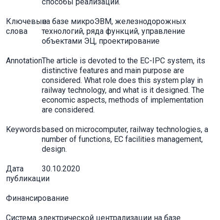
способы реализации.
Ключевые
на базе микроЭВМ, железнодорожных
слова
технологий, ряда функций, управление
объектами ЭЦ, проектирование
Annotation
The article is devoted to the EC-IPC system, its
distinctive features and main purpose are
considered. What role does this system play in
railway technology, and what is it designed. The
economic aspects, methods of implementation
are considered.
Keywords
based on microcomputer, railway technologies, a
number of functions, EC facilities management,
design.
Дата
30.10.2020
публикации
Финансирование
Система электрической централизации на базе