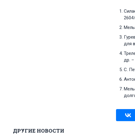
Сила
2604.
Мельн
Гурев
для в
Трел
др. –
С. Пе
Антон
Мельн
долг
ДРУГИЕ НОВОСТИ