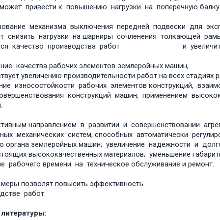
может привести к повышению нагрузки на поперечную балку
зование механизма выключения передней подвески для экс
т снизить нагрузки на шарниры сочленения толкающей рамы
ится качество производства работ и увеличится 
ние качества рабочих элементов землеройных машин
твует увеличению производительности работ на всех стадиях р
ие износостойкости рабочих элементов конструкций, взаим
овершенствования конструкций машин, применением высокока
й.
тивным направлением в развитии и совершенствовании агре
ных механических систем, способных автоматически регулир
о органа землеройных машин; увеличение надежности и долг
тоящих высококачественных материалов; уменьшение габари
е рабочего времени на техническое обслуживание и ремонт.
е меры позволят повысить эффективность и про
дстве работ.
 литературы: