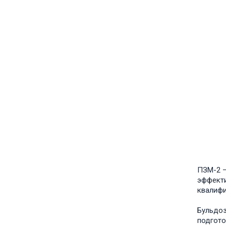
ПЗМ-2 
эффекти
квалифи
Бульдо
подгото