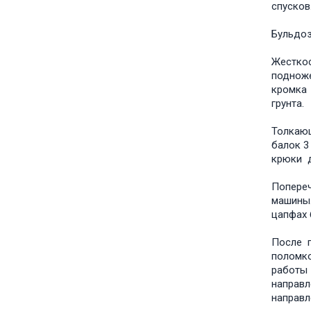
спусков
Бульдоз
Жесткос
подноже
кромка 
грунта.
Толкаю
балок 
крюки 
Попере
машины.
цапфах 
После п
поломк
работы 
направл
направл