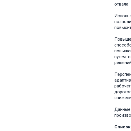
отвала 
Исполь
позволи
повыс
Повыше
способс
повышен
путём с
решени
Перспек
адаптив
рабочег
дорогос
снижени
Данны
произво
Список