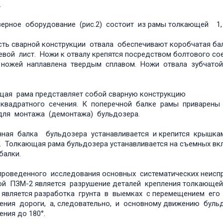
.
ерное оборудование (рис.2) состоит из рамы толкающей 1, о
ть сварной конструкции отвала обеспечивают коробчатая ба
вой лист. Ножи к отвалу крепятся посредством болтового с
ножей наплавлена твердым сплавом. Ножи отвала зубчатой 
щая рама представляет собой сварную конструкцию и с
3 квадратного сечения. К поперечной балке рамы при
для монтажа (демонтажа) бульдозера.
чная балка бульдозера устанавливается и крепится крышка
 Толкающая рама бульдозера устанавливается на съемных вкл
балки.
роведенного исследования основных систематических неисп
ой ПЗМ-2 является разрушение деталей крепления толкающе
является разработка грунта в выемках с перемещением его в 
ения дороги, а, следовательно, и основному движению буль
ения до 180°.