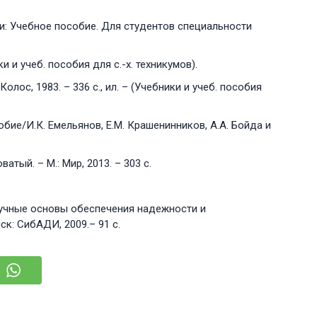
и: Учебное пособие. Для студентов специальности
ки и учеб. пособия для с.-х. техникумов).
Колос, 1983. – 336 с., ил. – (Учебники и учеб. пособия
ие/И.К. Емельянов, Е.М. Крашенинников, А.А. Бойда и
тый. – М.: Мир, 2013. – 303 c.
Научные основы обеспечения надежности и
к: СибАДИ, 2009.– 91 с.