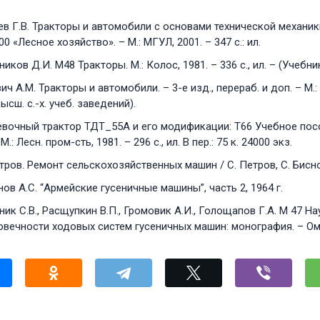
ев Г.В. Тракторы и автомобили с основами технической механик
00 «Лесное хозяйство». – М.: МГУЛ, 2001. – 347 с.: ил.
иков Д.И. М48 Тракторы. М.: Колос, 1981. – 336 с., ил. – (Учебни
ич А.М. Тракторы и автомобили. – 3-е изд., перераб. и доп. – М.: 
ысш. с.-х. учеб. заведений).
евочный трактор ТДТ_55А и его модификации: Т66 Учебное пособ
 М.: Лесн. пром-сть, 1981. – 296 с., ил. В пер.: 75 к. 24000 экз.
тров. Ремонт сельскохозяйственных машин / С. Петров, С. Биснова
ов А.С. “Армейские гусеничные машины”, часть 2, 1964 г.
ик С.В., Расщупкин В.П., Громовик А.И., Голощапов Г.А. М 47 
овечности ходовых систем гусеничных машин: монография. – Омс