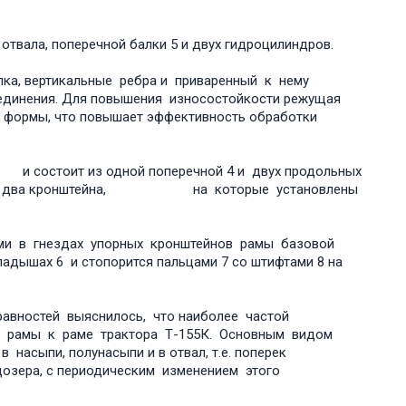
твала, поперечной балки 5 и двух гидроцилиндров.
лка, вертикальные ребра и приваренный к нему
оединения. Для повышения износостойкости режущая
формы, что повышает эффективность обработки
остоит из одной поперечной 4 и двух продольных
варены два кронштейна, на которые установлены
ми в гнездах упорных кронштейнов рамы базовой
адышах 6 и стопорится пальцами 7 со штифтами 8 на
равностей выяснилось, что наиболее частой
й рамы к раме трактора Т-155К. Основным видом
насыпи, полунасыпи и в отвал, т.е. поперек
дозера, с периодическим изменением этого