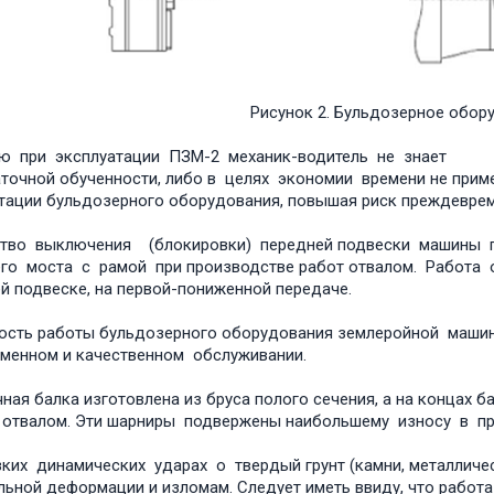
Рисунок 2. Бульдозерное обо
ую при эксплуатации ПЗМ-2 механик-водитель не знает 
точной обученности, либо в целях экономии времени не приме
тации бульдозерного оборудования, повышая риск преждеврем
ство выключения (блокировки) передней подвески машины п
го моста с рамой при производстве работ отвалом. Работа
й подвеске, на первой-пониженной передаче.
сть работы бульдозерного оборудования землеройной машин
менном и качественном обслуживании.
ная балка изготовлена из бруса полого сечения, а на концах
и отвалом. Эти шарниры подвержены наибольшему износу в
ких динамических ударах о твердый грунт (камни, металличе
льной деформации и изломам. Следует иметь ввиду, что работ