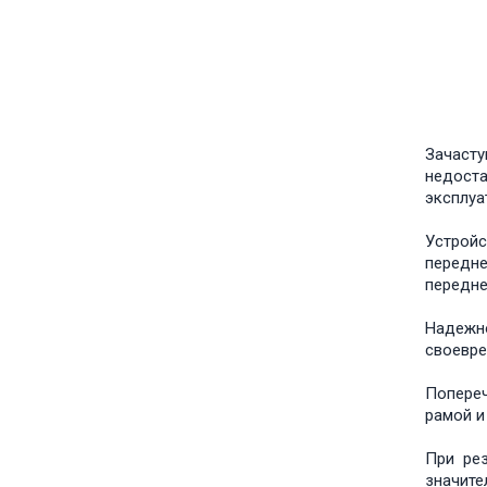
Зачаст
недоста
эксплуа
Устрой
передне
передне
Надежно
своевре
Попереч
рамой 
При рез
значите