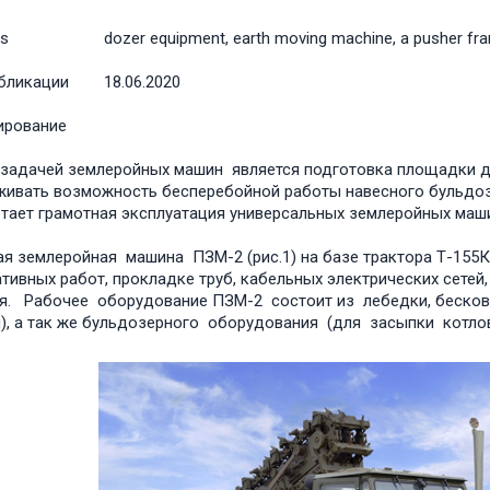
s
dozer equipment, earth moving machine, a pusher fr
бликации
18.06.2020
ирование
задачей землеройных машин является подготовка площадки дл
ивать возможность бесперебойной работы навесного бульдоз
тает грамотная эксплуатация универсальных землеройных маши
я землеройная машина ПЗМ-2 (рис.1) на базе трактора Т-155
тивных работ, прокладке труб, кабельных электрических сетей,
я. Рабочее оборудование ПЗМ-2 состоит из лебедки, беско
), а так же бульдозерного оборудования (для засыпки котло