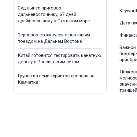
Суд вынес приговор
Keyword
дальневосточнику, 67 дней
дрейфовавшему в Охотском море
Дата пу
Зерновоз столкнулся с почтовым
Финанс
поездом на Дальнем Востоке
Важной 
поддерж
Китай готовится тестировать канатную
приобре
дорогу в Россию этим летом
Полкова
Группа из семи туристов пропала на
мелиора
Камчатке
значени
траншей