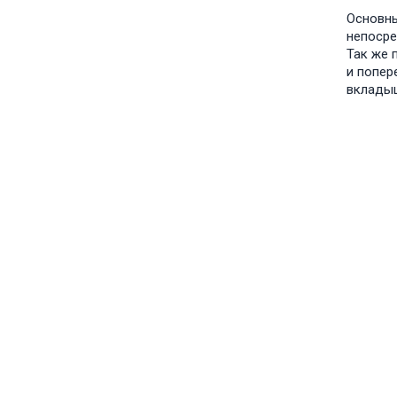
Основны
непосре
Так же 
и попер
вкладыш