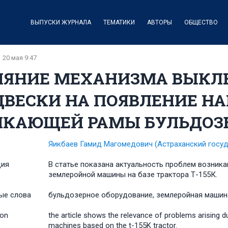
ВЫПУСКИ ЖУРНАЛА
ТЕМАТИКИ
АВТОРЫ
ОБЩЕСТВО
20 мая 9:47
ИЯНИЕ МЕХАНИЗМА ВЫКЛ
ВЕСКИ НА ПОЯВЛЕНИЕ НА
ЛКАЮЩЕЙ РАМЫ БУЛЬДОЗЕ
Яикбаев Гамид Магомедович
(Астраханский госу
ция
В статье показана актуальность проблем возник
землеройной машины на базе трактора Т-155К.
ые слова
бульдозерное оборудование, землеройная машина
ion
the article shows the relevance of problems arising 
machines based on the t-155K tractor.