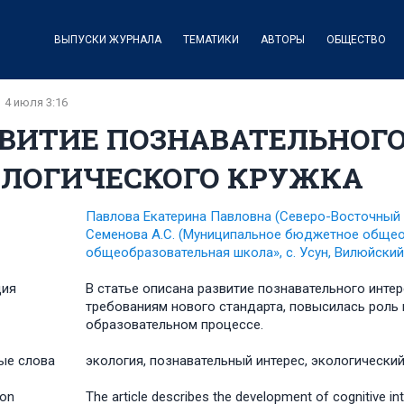
ВЫПУСКИ ЖУРНАЛА
ТЕМАТИКИ
АВТОРЫ
ОБЩЕСТВО
4 июля 3:16
ВИТИЕ ПОЗНАВАТЕЛЬНОГО
ОЛОГИЧЕСКОГО КРУЖКА
Павлова Екатерина Павловна
(Северо-Восточный 
Семенова А.С.
(Муниципальное бюджетное общео
общеобразовательная школа», с. Усун, Вилюйский
ция
В статье описана развитие познавательного инте
требованиям нового стандарта, повысилась роль
образовательном процессе.
ые слова
экология, познавательный интерес, экологически
ion
The article describes the development of cognitive int