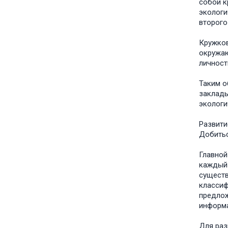
собой к
экологи
второго
Кружков
окружаю
личност
Таким о
заклады
экологи
Развити
Добитьс
Главной
каждый 
существ
классиф
предлож
информа
Для раз