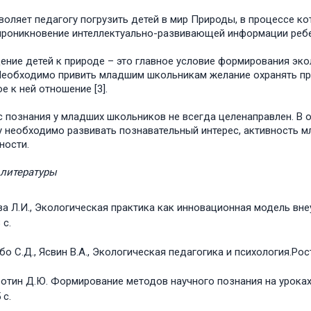
воляет педагогу погрузить детей в мир Природы, в процессе к
роникновение интеллектуально-развивающей информации ребе
ние детей к природе – это главное условие формирования эко
Необходимо привить младшим школьникам желание охранять при
е к ней отношение [3].
 познания у младших школьников не всегда целенаправлен. В о
 необходимо развивать познавательный интерес, активность м
ности.
литературы
а Л.И., Экологическая практика как инновационная модель внеу
 с.
о С.Д., Ясвин В.А., Экологическая педагогика и психология.Росто
отин Д.Ю. Формирование методов научного познания на уроках 
 с.