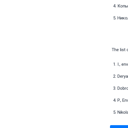
Копыл
Никол
The list
I., e
Derya
Dobro
P., E
Nikol