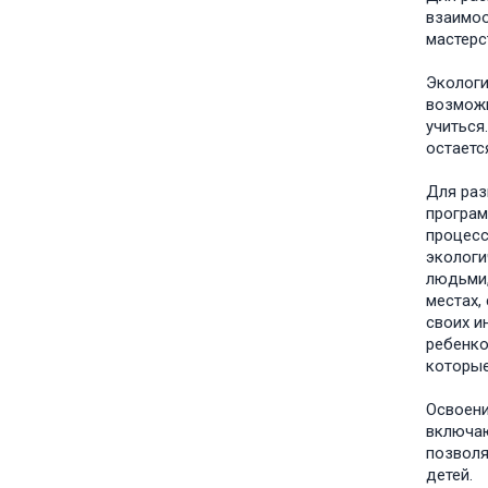
взаимоо
мастерс
Экологи
возможн
учиться
остаетс
Для раз
програм
процесс
экологи
людьми,
местах,
своих и
ребенко
которые
Освоени
включаю
позволя
детей.