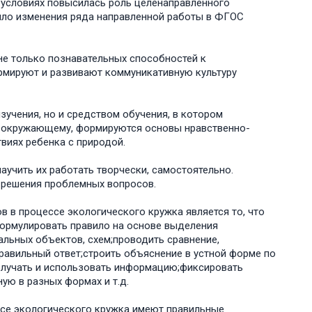
х условиях повысилась роль целенаправленного
ило изменения ряда направленной работы в ФГОС
не только познавательных способностей к
рмируют и развивают коммуникативную культуру
зучения, но и средством обучения, в котором
к окружающему, формируются основы нравственно-
виях ребенка с природой.
аучить их работать творчески, самостоятельно.
и решения проблемных вопросов.
 в процессе экологического кружка является то, что
формулировать правило на основе выделения
льных объектов, схем;проводить сравнение,
авильный ответ;строить объяснение в устной форме по
олучать и использовать информацию;фиксировать
ю в разных формах и т.д.
ссе экологического кружка имеют правильные