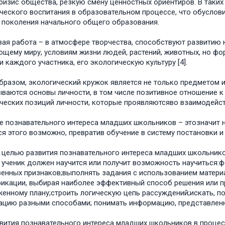
ризис общества, резкую смену ценностных ориентиров. В таки
ческого воспитания в образовательном процессе, что обуслов
 поколения начального общего образования.
ая работа – в атмосфере творчества, способствуют развитию 
щему миру, условиям жизни людей, растений, животных, но фо
и каждого участника, его экологическую культуру [4].
бразом, экологический кружок является не только предметом и
ваются основы личности, в том числе позитивное отношение 
ческих позиций личности, которые проявляютсяво взаимодейст
е познавательного интереса младших школьников – этозначит н
я этого возможно, превратив обучение в систему постановки 
 целью развития познавательного интереса младших школьников
ученик должен научится или получит возможность научиться:
енных признаков;выполнять задания с использованием материа
икации, выбирая наиболее эффективный способ решения или пр
енному плану;строить логическую цепь рассуждений;искать, п
цию разными способами; понимать информацию, представленну
вития познавательного интереса младших школьников в проце