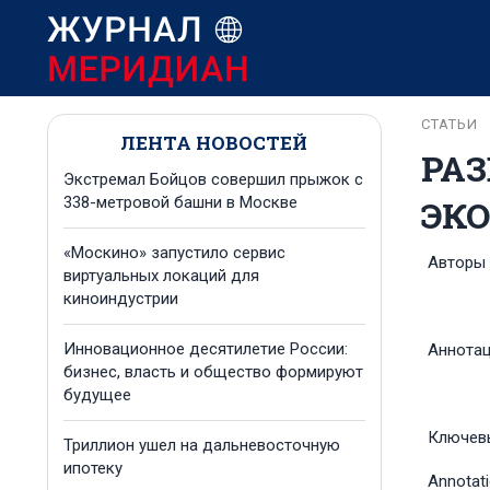
СТАТЬИ
ЛЕНТА НОВОСТЕЙ
РАЗ
Экстремал Бойцов совершил прыжок с
ЭК
338-метровой башни в Москве
«Москино» запустило сервис
Авторы
виртуальных локаций для
киноиндустрии
Инновационное десятилетие России:
Аннота
бизнес, власть и общество формируют
будущее
Ключев
Триллион ушел на дальневосточную
ипотеку
Annotat