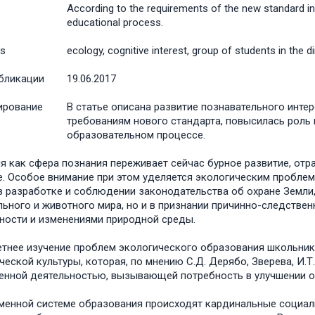
According to the requirements of the new standard in
educational process.
s
ecology, cognitive interest, group of students in the d
бликации
19.06.2017
ирование
В статье описана развитие познавательного инте
требованиям нового стандарта, повысилась роль
образовательном процессе.
я как сфера познания переживает сейчас бурное развитие, от
е. Особое внимание при этом уделяется экологическим проблем
в разработке и соблюдении законодательства об охране Земли, 
льного и животного мира, но и в признании причинно-следств
ности и изменениями природной среды.
тнее изучение проблем экологического образования школьник
ческой культуры, которая, по мнению С.Д. Дерябо, Зверева, И.Т
енной деятельностью, вызывающей потребность в улучшении о
менной системе образования происходят кардинальные социал