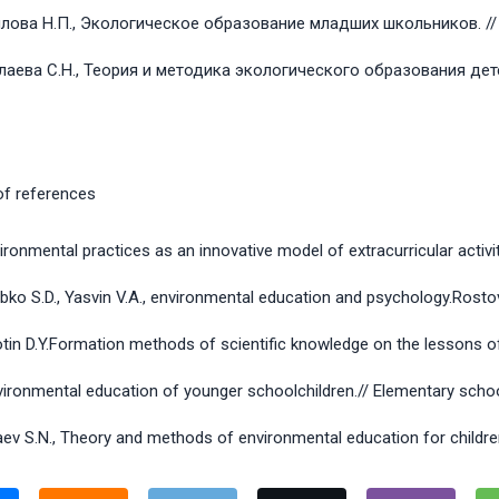
ова Н.П., Экологическое образование младших школьников. // Н
аева С.Н., Теория и методика экологического образования детей
 of references
nvironmental practices as an innovative model of extracurricular activ
bko S.D., Yasvin V.A., environmental education and psychology.Rostov
tin D.Y.Formation methods of scientific knowledge on the lessons of
nvironmental education of younger schoolchildren.// Elementary schoo
aev S.N., Theory and methods of environmental education for childre