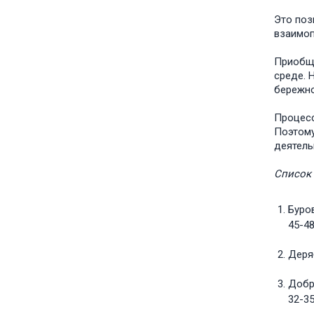
Это поз
взаимоп
Приобще
среде. 
бережно
Процесс
Поэтому
деятель
Список 
Буров
45-48
Деряб
Добр
32-35