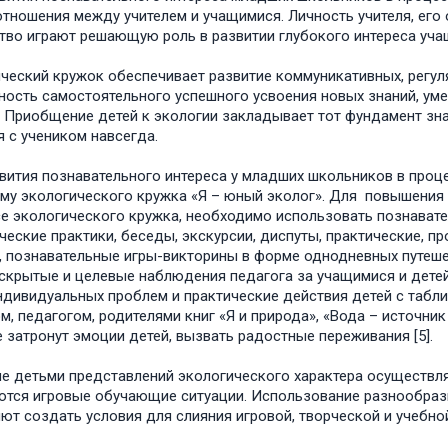
тношения между учителем и учащимися. Личность учителя, его 
тво играют решающую роль в развитии глубокого интереса учащ
ческий кружок обеспечивает развитие коммуникативных, регул
ость самостоятельного успешного усвоения новых знаний, уме
. Приобщение детей к экологии закладывает тот фундамент зн
я с учеником навсегда.
вития познавательного интереса у младших школьников в проц
му экологического кружка «Я – юный эколог». Для повышения 
е экологического кружка, необходимо использовать познавател
ческие практики, беседы, экскурсии, диспуты, практические, п
 познавательные игры-викторины в форме однодневных путешес
 скрытые и целевые наблюдения педагога за учащимися и детей
ндивидуальных проблем и практические действия детей с табл
м, педагогом, родителями книг «Я и природа», «Вода – источник 
 затронут эмоции детей, вызвать радостные переживания [5].
е детьми представлений экологического характера осуществляе
тся игровые обучающие ситуации. Использование разнообразн
ют создать условия для слияния игровой, творческой и учебно