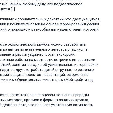
отношение к любому делу, его педагогическое
ихся [1].
ятивных и познавательных действий, что дает учащимся
ний и компетентностей на основе формирования умения
аний о природном разнообразии нашей страны, который
ессе экологического кружка можно разработать
и развития познавательного интереса учащихся в
ьные игры, ситуации-вопросы, экскурсии,
роектные работы на местности, встречи с интересными
твий, занятия-загадки об удивительных, исторических
 друг за другом, работа детей в группах по решению
ицами, защита проектов-презентаций, оформление
жизни», «Удивительные животные», «Мой край» и т.д.,
тся легче, так как в процессы познания природы
ых методов, приемов и форм на занятиях кружка,
й деятельности, что повысит умственную активность