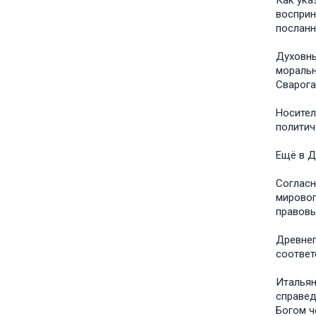
Как ука
воспри
посланн
Духовны
моральн
Сварога
Носител
политич
Ещё в Д
Согласн
мировог
правовы
Древнег
соответ
Итальян
справед
Богом ч