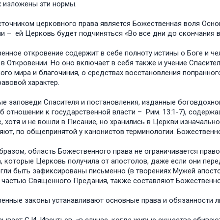
 изложены эти нормы.
точником церковного права является Божественная воля Основ
и – ей Церковь будет подчиняться «Во все дни до скончания ве
енное откровение содержит в себе полноту истины о Боге и ч
 в Откровении. Но оно включает в себя также и учение Спасите
ого мира и благочиния, о средствах восстановления попранного
равовой характер.
е заповеди Спасителя и постановления, изданные боговдохнов
 об отношении к государственной власти – Рим. 13:1-7), содерж
, хотя и не вошли в Писание, но хранились в Церкви изначальн
яют, по общепринятой у канонистов терминологии. Божественное 
бразом, область Божественного права не ограничивается пра
, которые Церковь получила от апостолов, даже если они перед
гли быть зафиксированы письменно (в творениях Мужей апосто
 частью Священного Предания, также составляют Божественное
енные законы устанавливают основные права и обязанности любы