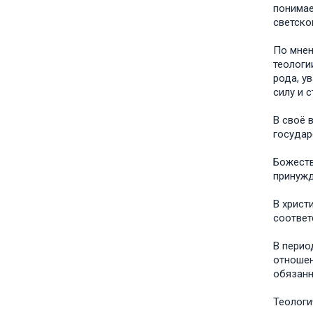
понимае
светско
По мнен
теологи
рода, у
силу и 
В своё 
государ
Божеств
принужд
В христ
соответс
В перио
отношен
обязанн
Теологи