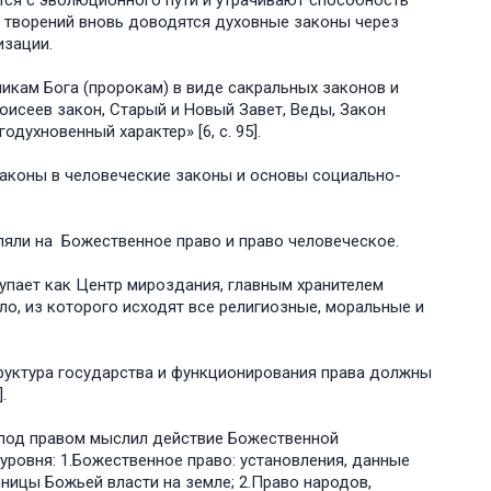
ются с эволюционного пути и утрачивают способность
х творений вновь доводятся духовные законы через
изации.
кам Бога (пророкам) в виде сакральных законов и
оисеев закон, Старый и Новый Завет, Веды, Закон
духновенный характер» [6, с. 95].
законы в человеческие законы и основы социально-
яли на Божественное право и право человеческое.
пает как Центр мироздания, главным хранителем
о, из которого исходят все религиозные, моральные и
труктура государства и функционирования права должны
.
) под правом мыслил действие Божественной
ровня: 1.Божественное право: установления, данные
ницы Божьей власти на земле; 2.Право народов,