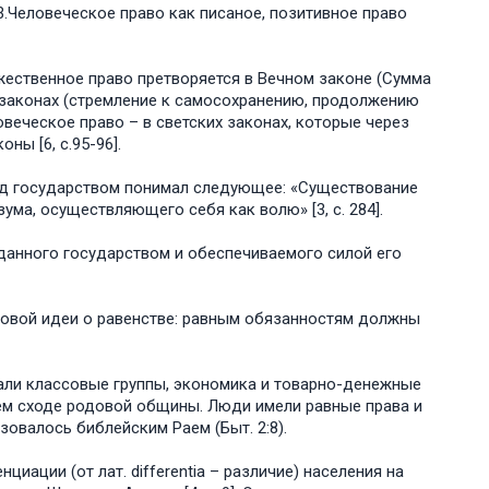
3.Человеческое право как писаное, позитивное право
ественное право претворяется в Вечном законе (Сумма
ных законах (стремление к самосохранению, продолжению
веческое право – в светских законах, которые через
ны [6, с.95-96].
) под государством понимал следующее: «Существование
ума, осуществляющего себя как волю» [3, с. 284].
данного государством и обеспечиваемого силой его
вовой идеи о равенстве: равным обязанностям должны
али классовые группы, экономика и товарно-денежные
м сходе родовой общины. Люди имели равные права и
овалось библейским Раем (Быт. 2:8).
ации (от лат. differentia – различие) населения на