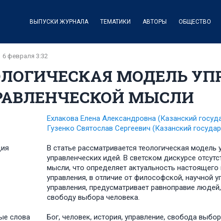
ВЫПУСКИ ЖУРНАЛА
ТЕМАТИКИ
АВТОРЫ
ОБЩЕСТВО
6 февраля 3:32
ОЛОГИЧЕСКАЯ МОДЕЛЬ УП
РАВЛЕНЧЕСКОЙ МЫСЛИ
Ехлакова Елена Александровна
(Казанский госуд
Гузенко Святослав Сергеевич
(Казанский государ
ция
В статье рассматривается теологическая модель 
управленческих идей. В светском дискурсе отсут
мысли, что определяет актуальность настоящего 
управления, в отличие от философской, научной 
управления, предусматривает равноправие людей,
свободу выбора человека.
ые слова
Бог, человек, история, управление, свобода выбо