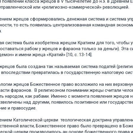
и появлении класса жрецов в V тысячелетие до н.э. в Древнем Ег
управленческой или «религиозно-коммерческой» революцией.
ением жрецов сформировались денежная система и система упр
ности, то есть появилась централизованная командная эконом
.
я система была изобретена жрецом Кратием для того, чтобы у
оставаться рабом у жрецов и фараона только за деньги). Эта 
емон» и имени жреца «Кратий» [10, с. 13-14].
жрецов была создана так называемая система податей (религиоз
 впоследствии превратилась в государственную налоговую сис
логии жрецов Божественное право возложило на них верховну
асти фараонов. В религиозном понимании жрецы считали чело
ть народом, как рабами. Именно с момента появления жрецов 
звеличены над другими, появилось позитивное или государств
ние и правосудие.
ением Католической церкви теологическая доктрина управлен
ственной власти, Божественное право было превращено в Боже
еской церкви производилось ан основе божественного права и