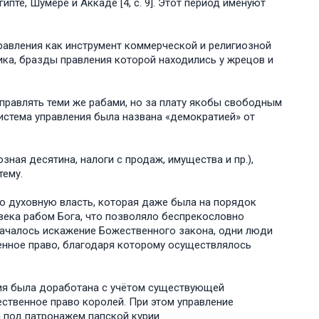
ипте, Шумере и Аккаде [4, с. 9]. Этот период именуют
авления как инструмент коммерческой и религиозной
ика, бразды правления которой находились у жрецов и
правлять теми же рабами, но за плату якобы свободным
система управления была названа «демократией» от
ная десятина, налоги с продаж, имущества и пр.),
тему.
ю духовную власть, которая даже была на порядок
века рабом Бога, что позволяло беспрекословно
началось искажение Божественного закона, одни люди
енное право, благодаря которому осуществлялось
ия была доработана с учётом существующей
ственное право королей. При этом управление
 под патронажем папской курии.