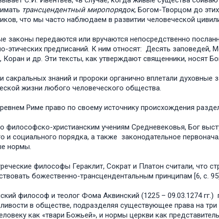
зывает С.И. Ивентьев, «в случае, когда живые существа сбива
нимать
трансцендентный миропорядок
, Богом-Творцом до эти
иков, что мы часто наблюдаем в развитии человеческой цивил
е законы передаются или вручаются непосредственно посланни
о-этических предписаний. К ним относят: Десять заповедей, М
, Коран и др. Эти тексты, как утверждают священники, носят Бого
и сакральных знаний и пророки органично вплетали духовные 
еской жизни любого человеческого общества.
ревнем Риме право по своему источнику происхождения раздел
о философско-христианским учениям Средневековья, Бог высту
о и социального порядка, а также законодательное первоначал
е нормы.
реческие философы Гераклит, Сократ и Платон считали, что с
ствовать божественно-трансцендентальным принципам [6, с. 95]
ский философ и теолог Фома Аквинский (1225 – 09.03.1274 гг.
ливости в обществе, подразделяя существующее права на три у
еловеку как «твари Божьей», и нормы церкви как представитель