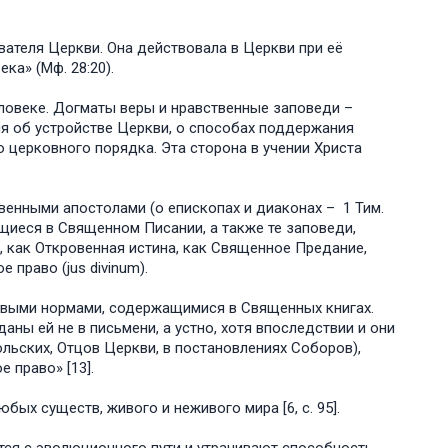
ателя Церкви. Она действовала в Церкви при её
ка» (Мф. 28:20).
еловеке. Догматы веры и нравственные заповеди –
ля об устройстве Церкви, о способах поддержания
 церковного порядка. Эта сторона в учении Христа
енными апостолами (о епископах и диаконах – 1 Тим.
ащиеся в Священном Писании, а также те заповеди,
о, как Откровенная истина, как Священное Предание,
право (jus divinum).
вовыми нормами, содержащимися в Священных книгах.
аны ей не в письмени, а устно, хотя впоследствии и они
льских, Отцов Церкви, в постановлениях Соборов),
 право» [13].
х существ, живого и неживого мира [6, с. 95].