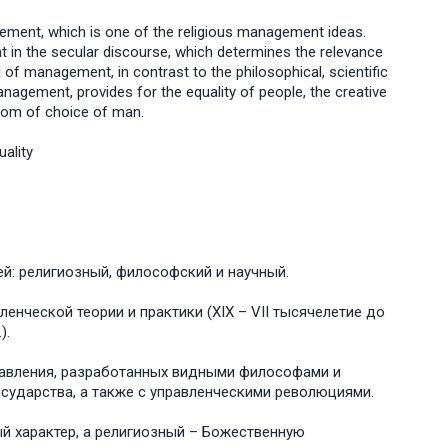
ement, which is one of the religious management ideas.
 in the secular discourse, which determines the relevance
l of management, in contrast to the philosophical, scientific
agement, provides for the equality of people, the creative
dom of choice of man.
ality
й: религиозный, философский и научный.
енческой теории и практики (XIX – VII тысячелетие до
).
равления, разработанных видными философами и
сударства, а также с управленческими революциями.
й характер, а религиозный – Божественную