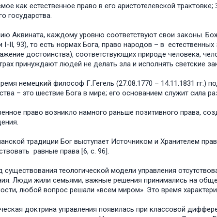
мое как естественное право в его аристотелевской трактовке; 
го государства.
ию Аквината, каждому уровню соответствуют свои законы. Бож
и I-II, 93), то есть нормах Бога, право народов – в естествен
важение достоинства), соответствующих природе человека, чело
страх принуждают людей не делать зла и исполнять светские зако
время немецкий философ Г.Гегель (27.08.1770 – 14.11.1831 гг.
ства – это шествие Бога в мире; его основанием служит сила раз
енное право возникло намного раньше позитивного права, соз
ения.
ианской традиции Бог выступает Источником и Хранителем пра
твовать равные права [6, с. 96].
д существования теологической модели управления отсутствов
ия. Люди жили семьями, важные решения принимались на обще
ости, любой вопрос решали «всем миром». Это время характериз
ческая доктрина управления появилась при классовой дифференци