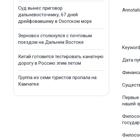
Суд вынес приговор
Annotat
дальневосточнику, 67 дней
дрейфовавшему в Охотском море
Зерновоз столкнулся с почтовым
поездом на Дальнем Востоке
Keyword
Китай готовится тестировать канатную
Дата пу
дорогу в Россию этим летом
Финанс
Группа из семи туристов пропала на
Камчатке
Существ
Первые 
нашей эр
Философ
государ
Философ