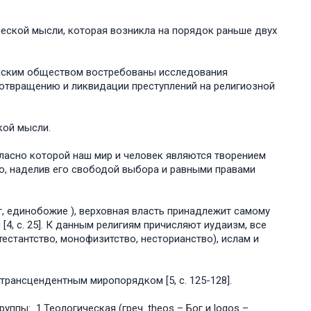
ческой мысли, которая возникла на порядок раньше двух
ийским обществом востребованы исследования
дотвращению и ликвидации преступлений на религиозной
кой мысли.
гласно которой наш мир и человек являются творением
бию, наделив его свободой выбора и равными правами
ог, единобожие ), верховная власть принадлежит самому
[4, с. 25]. К данным религиям причисляют иудаизм, все
тестантство, монофизитство, несторианство), ислам и
трансцендентным миропорядком [5, с. 125-128].
ппы: 1.Теологическая (греч. theos – Бог и logos –