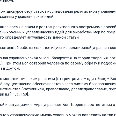
енность.
ком дискурсе отсутствуют исследования религиозной управлен
занных управленческих идей.
ящее время в связи с ростом религиозного экстремизма росс
зных учений и управленческих идей для выработки мер по пре
что определяет актуальность данной статьи.
астоящей работы является изучение религиозной управленчес
зная управленческая мысль базируется на теории творения, со
, 8]. При этом Бог сотворил человека по своему образу и подо
ред другом.
о монотеистическим религиям (от греч. μоνος – один, θεоς – Б
 её осуществление обеспечивается через систему богоправления 
ристианства (католицизм, православие, древлеправославие, про
ризм [11, с. 150].
ой и ситуациями в мире управляет Бог-Творец в соответствии с 
зную управленческую мысль условно можно разделить на три гру