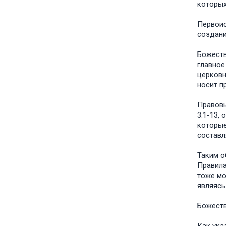
которых
Первоис
создани
Божеств
главное
церковн
носит п
Правовы
3:1-13,
которые
составл
Таким о
Правила
тоже мо
являясь
Божеств