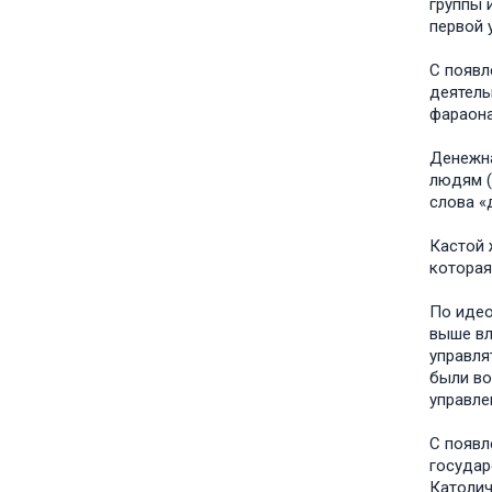
группы 
первой 
С появл
деятель
фараона
Денежна
людям (
слова «д
Кастой 
которая
По идео
выше вл
управля
были во
управле
С появл
государ
Католич