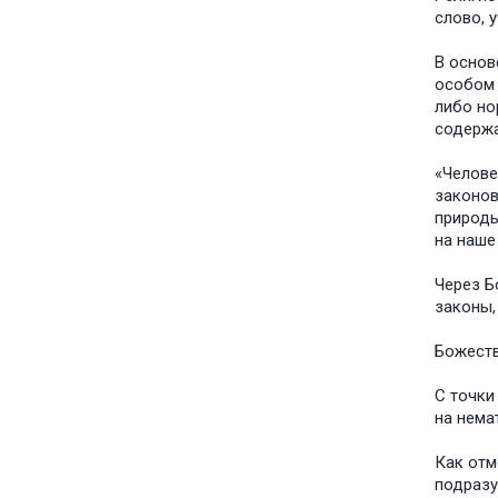
слово, 
В основ
особом 
либо но
содержа
«Челове
законов
природы
на наше
Через Б
законы, 
Божеств
С точки
на немат
Как отм
подразу