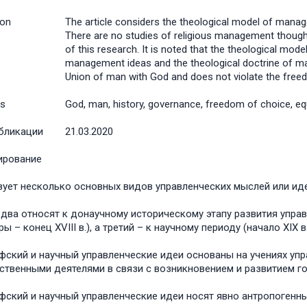
ion
The article considers the theological model of manag
There are no studies of religious management thought
of this research. It is noted that the theological mode
management ideas and the theological doctrine of man
Union of man with God and does not violate the free
s
God, man, history, governance, freedom of choice, equ
бликации
21.03.2020
ирование
ует несколько основных видов управленческих мыслей или иде
два относят к донаучному историческому этапу развития управл
ы – конец XVIII в.), а третий – к научному периоду (начало XIX в.
ский и научный управленческие идеи основаны на учениях уп
ственными деятелями в связи с возникновением и развитием го
ский и научный управленческие идеи носят явно антропогенны