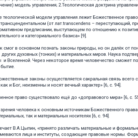
учение) модель управления; 2.Теологическая доктрина управлен
е теологической модели управления лежит Божественное прав
трансцендентальном (от лат.transcendens – переступающий, 
рмативном предписании, выступающем по отношению к позитив
тельного и категориального базиса» [9].
к смог в основном познать законы природы, но он далёк от п
 других духовных (тонких) и материальных миров. Наука подтв
 и Вселенной. Через некоторое время человечество сможет по
 бытие.
ожественные законы осуществляется сакральная связь всего
как и Бог, неизменны и носят вечный характер» [6, с. 94].
енное право существовало ещё до «доправового мира» [6, с. 5
 зрения человека к основным источникам Божественного прав
ериальных, так и материальных носителях [6, с. 94].
ечает В.А.Цыпин, «принято различать материальные и формаль
меваются лица и институты, создающие правовые нормы. Форма