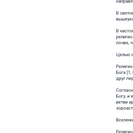
направл
В светс
вышеука
В насто
религио
почве, 
Целью н
Религио
Бога [1
друг пе
Согласн
Богу, и
ветви х
зороаст
Вселенн
Религио