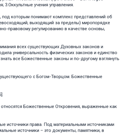
ия; 3.Оккультные учения управления.
о, под которым понимают комплекс представлений об
превосходящий, выходящий за пределы) миропорядке
но-правовому регулированию в качестве основы,
онимания всех существующих Духовных законов и
ердила универсальность физических законов и единство
знать все Божественные законы и по-другому взглянуть
 существующего с Богом-Творцом. Божественные
5].
а относятся Божественные Откровения, выраженные как
ные источники права. Под материальными источниками
льные источники – это документы, памятники, в