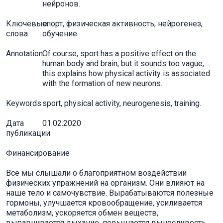
нейронов.
Ключевые
спорт, физическая активность, нейрогенез,
слова
обучение.
Annotation
Of course, sport has a positive effect on the
human body and brain, but it sounds too vague,
this explains how physical activity is associated
with the formation of new neurons.
Keywords
sport, physical activity, neurogenesis, training.
Дата
01.02.2020
публикации
Финансирование
Все мы слышали о благоприятном воздействии
физических упражнений на организм. Они влияют на
наше тело и самочувствие. Вырабатываются полезные
гормоны, улучшается кровообращение, усиливается
метаболизм, ускоряется обмен веществ,
выравнивается дыхание, повышается выносливость