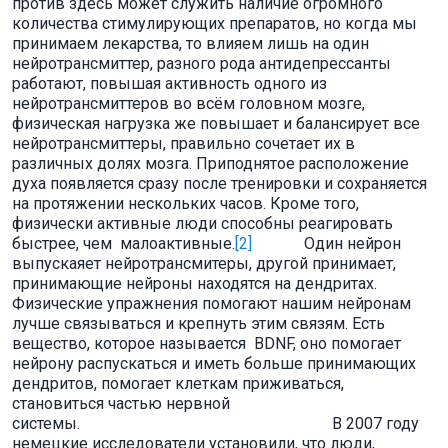
против здесь может служить наличие огромного
количества стимулирующих препаратов, но когда мы
принимаем лекарства, то влияем лишь на один
нейротрансмиттер, разного рода антидепрессанты
работают, повышая активность одного из
нейротрансмиттеров во всём головном мозге,
физическая нагрузка же повышает и балансирует все
нейротрансмиттеры, правильно сочетает их в
различных долях мозга. Приподнятое расположение
духа появляется сразу после тренировки и сохраняется
на протяжении нескольких часов. Кроме того,
физически активные люди способны реагировать
быстрее, чем малоактивные.
[2]
Один нейрон
выпускаяет нейротрансмитеры, другой принимает,
принимающие нейроны находятся на дендритах.
Физические упражнения помогают нашим нейронам
лучше связываться и крепнуть этим связям. Есть
вещество, которое называется BDNF, оно помогает
нейрону распускаться и иметь больше принимающих
дендритов, помогает клеткам приживаться,
становиться частью нервной
системы. В 2007 году
немецкие исследователи установили, что люди,