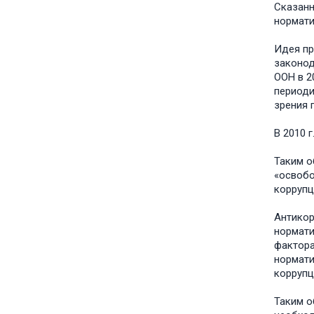
Сказанн
нормати
Идея пр
законод
ООН в 2
периоди
зрения 
В 2010 
Таким о
«освобо
коррупц
Антикор
нормати
фактора
нормати
коррупц
Таким о