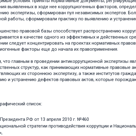
имые условия: приняты нормативные документы, регулирующие
ния выявленных в ходе нее коррупциогенных факторов, опред
нию экспертизы, сформирован пул независимых экспертов. Бо
ной работы, сформировали практику по выявлению и устранени
шенство правовой базы способствует распространению коррупц
ривается в качестве одного из эффективных и действенных сре
нии следует концентрировать на проектах нормативных правов
иогенные факторы еще до начала их правоприменения.
, что главным в проведении антикоррупционной экспертизы яв
ственных структур, как принимающих нормативные правовые ак
вляющих их стороннюю экспертизу, а также институтов гражд
ию и устранению дефектов правовых актов, которые порожда
рафический список:
Президента РФ от 13 апреля 2010 г. №460
ациональной стратегии противодействия коррупции и Националь
,