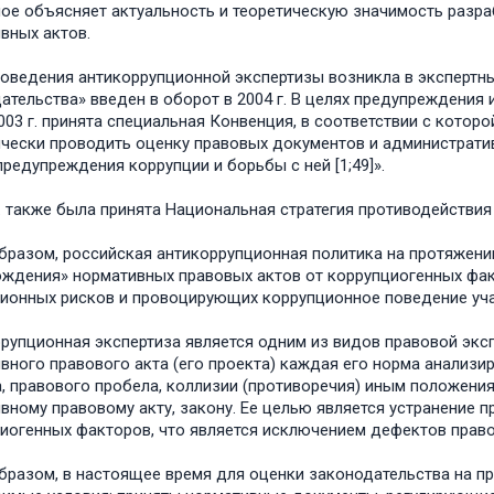
ое объясняет актуальность и теоретическую значимость разр
вных актов.
оведения антикоррупционной экспертизы возникла в экспертных 
ательства» введен в оборот в 2004 г. В целях предупреждения
003 г. принята специальная Конвенция, в соответствии с котор
чески проводить оценку правовых документов и административ
предупреждения коррупции и борьбы с ней [1;49]».
г. также была принята Национальная стратегия противодействия 
бразом, российская антикоррупционная политика на протяжени
ждения» нормативных правовых актов от коррупциогенных фа
ионных рисков и провоцирующих коррупционное поведение уч
рупционная экспертиза является одним из видов правовой эксп
вного правового акта (его проекта) каждая его норма анализир
, правового пробела, коллизии (противоречия) иным положени
вному правовому акту, закону. Ее целью является устранение 
иогенных факторов, что является исключением дефектов прав
бразом, в настоящее время для оценки законодательства на п