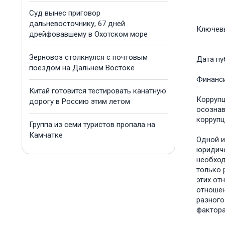
Суд вынес приговор
дальневосточнику, 67 дней
Ключев
дрейфовавшему в Охотском море
Зерновоз столкнулся с почтовым
Дата пу
поездом на Дальнем Востоке
Финанс
Китай готовится тестировать канатную
Коррупц
дорогу в Россию этим летом
осознав
коррупц
Группа из семи туристов пропала на
Камчатке
Одной и
юридиче
необход
только 
этих от
отношен
разного
фактора