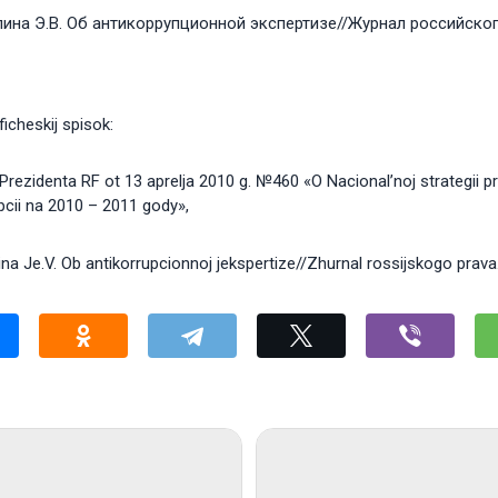
ина Э.В. Об антикоррупционной экспертизе//Журнал российского п
ficheskij spisok:
Prezidenta RF ot 13 aprelja 2010 g. №460 «O Nacional’noj strategii pro
pcii na 2010 – 2011 gody»,
ina Je.V. Ob antikorrupcionnoj jekspertize//Zhurnal rossijskogo prava.