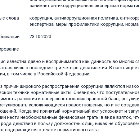
занимает антикоррупционная экспертиза нормати
ые слова
коррупция, антикоррупционная политика, антико
экспертиза, меры профилактики коррупции, норма
бликации
23.10.2020
ирование
ия известна давно и воспринимается как данность во многих с
аться лишь в последние три-четыре десятилетия. В настоящее 
ии, в том числе в Российской Федерации.
з причин широкого распространения коррупции являются низк
ской техники нормативные акты. Очевидно, что поступательно
имость развития и совершенствования правовой базы, регули
регулировать усложняющиеся правоотношения, но и не создав
ношений. Когда же принятый нормативный акт усложняет и зап
ий нести необоснованные финансовые траты в виде взяток, чт
 рода действия в пользу должностных лиц, никак не обусловл
х, содержащихся в тексте нормативного акта.