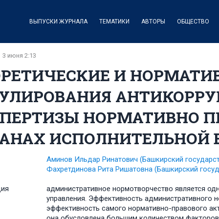
ВЫПУСКИ ЖУРНАЛА
ТЕМАТИКИ
АВТОРЫ
ОБЩЕСТВО
3 июня 2:13
ОРЕТИЧЕСКИЕ И НОРМАТИ
ГУЛИРОВАНИЯ АНТИКОРР
СПЕРТИЗЫ НОРМАТИВНО П
ГАНАХ ИСПОЛНИТЕЛЬНОЙ 
Аминов Ильдар Ринатович
(Башкирский государст
Фахретдинова Рита Ришатовна
(Башкирский госуд
ция
административное нормотворчество является одн
управления. Эффективность административного н
эффективность самого нормативно-правового акт
она обусловлена большим количеством факторов,