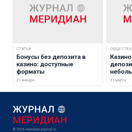
СТАТЬИ
ОБЩЕСТВО
Бонусы без депозита в
Казино
казино: доступные
депозит
форматы
небол
21 января
21 марта
© 2026
meridian-journal.ru