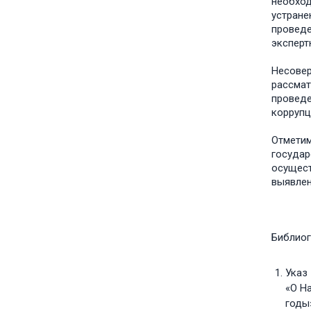
необход
устране
проведе
эксперт
Несовер
рассмат
проведе
коррупц
Отметим
государ
осущест
выявлен
Библиог
Указ 
«О Н
годы»