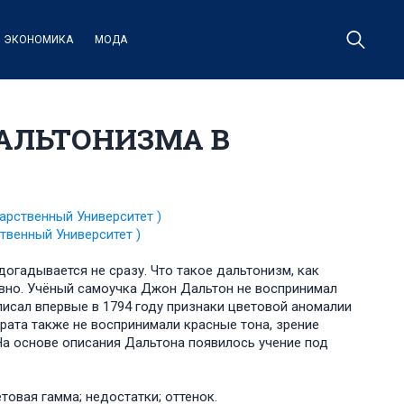
ЭКОНОМИКА
МОДА
АЛЬТОНИЗМА В
арственный Университет )
твенный Университет )
огадывается не сразу. Что такое дальтонизм, как
давно. Учёный самоучка Джон Дальтон не воспринимал
писал впервые в 1794 году признаки цветовой аномалии
брата также не воспринимали красные тона, зрение
На основе описания Дальтона появилось учение под
товая гамма; недостатки; оттенок.