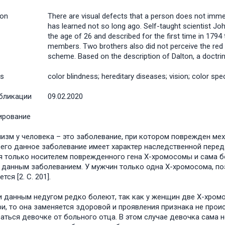
ion
There are visual defects that a person does not immedi
has learned not so long ago. Self-taught scientist Joh
the age of 26 and described for the first time in 1794
members. Two brothers also did not perceive the red to
scheme. Based on the description of Dalton, a doctrin
s
color blindness; hereditary diseases; vision; color spe
бликации
09.02.2020
ирование
изм у человека – это заболевание, при котором поврежден ме
его данное заболевание имеет характер наследственной переда
я только носителем поврежденного гена Х-хромосомы и сама б
данным заболеванием. У мужчин только одна Х-хромосома, по
тся [2. C. 201].
 данным недугом редко болеют, так как у женщин две Х-хром
ри, то она заменяется здоровой и проявления признака не про
аться девочке от больного отца. В этом случае девочка сама н