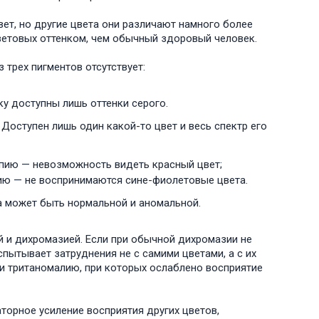
т, но другие цвета они различают намного более
цветовых оттенком, чем обычный здоровый человек.
 трех пигментов отсутствует:
ку доступны лишь оттенки серого.
оступен лишь один какой-то цвет и весь спектр его
опию — невозможность видеть красный цвет;
ию — не воспринимаются сине-фиолетовые цвета.
а может быть нормальной и аномальной.
 и дихромазией. Если при обычной дихромазии не
пытывает затруднения не с самими цветами, а с их
- и тританомалию, при которых ослаблено восприятие
торное усиление восприятия других цветов,