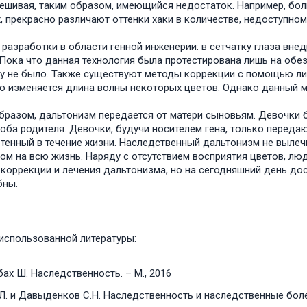
ешивая, таким образом, имеющийся недостаток. Например, бол
, прекрасно различают оттенки хаки в количестве, недоступн
 разработки в области генной инженерии: в сетчатку глаза вн
 Пока что данная технология была протестирована лишь на обе
у не было. Также существуют методы коррекции с помощью лин
о изменяется длина волны некоторых цветов. Однако данный м
бразом, дальтонизм передается от матери сыновьям. Девочки 
оба родителя. Девочки, будучи носителем гена, только передаю
тенный в течение жизни. Наследственный дальтонизм не вылеч
ом на всю жизнь. Наряду с отсутствием восприятия цветов, лю
коррекции и лечения дальтонизма, но на сегодняшний день дос
бны.
использованной литературы:
ах Ш. Наследственность. – М., 2016
Л. и Давыденков С.Н. Наследственность и наследственные болез