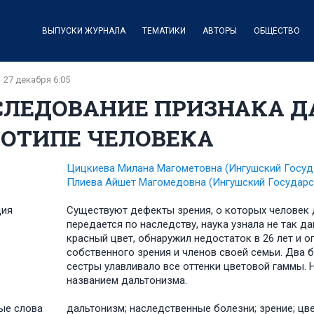
ВЫПУСКИ ЖУРНАЛА
ТЕМАТИКИ
АВТОРЫ
ОБЩЕСТВО
27 декабря 6:05
СЛЕДОВАНИЕ ПРИЗНАКА Д
НОТИПЕ ЧЕЛОВЕКА
Цицкиева Милана Магометовна
(Ингушский Госуд
Плиева Айшет Магомедовна
(Ингушский Государс
ция
Существуют дефекты зрения, о которых человек д
передается по наследству, наука узнала не так 
красный цвет, обнаружил недостаток в 26 лет и о
собственного зрения и членов своей семьи. Два 
сестры улавливало все оттенки цветовой гаммы. 
названием дальтонизма.
ые слова
дальтонизм; наследственные болезни; зрение; цве