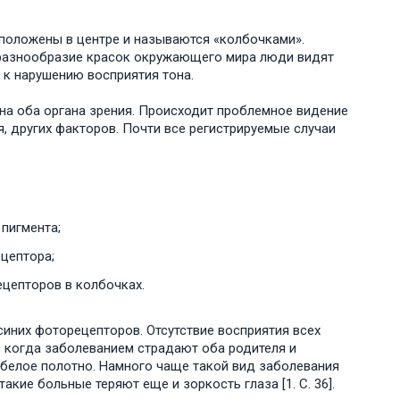
сположены в центре и называются «колбочками».
е разнообразие красок окружающего мира люди видят
 к нарушению восприятия тона.
 на оба органа зрения. Происходит проблемное видение
я, других факторов. Почти все регистрируемые случаи
пигмента;
цептора;
ецепторов в колбочках.
синих фоторецепторов. Отсутствие восприятия всех
и, когда заболеванием страдают оба родителя и
 белое полотно. Намного чаще такой вид заболевания
акие больные теряют еще и зоркость глаза [1. C. 36].