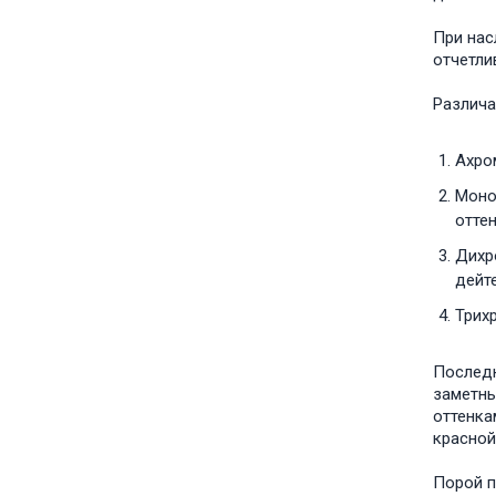
При нас
отчетли
Различа
Ахро
Моно
оттен
Дихр
дейт
Трих
Последн
заметны
оттенка
красной
Порой п