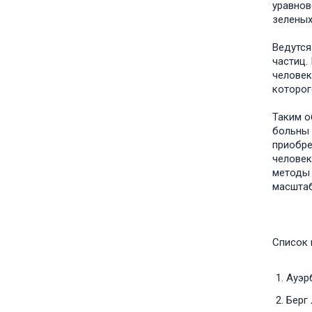
уравнов
зеленых
Ведутся
частиц.
человек
которог
Таким о
больны 
приобре
человек
методы 
масшта
Список 
Ауэрб
Берг 