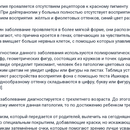
пия прояаляется отсутствием рецепторов к красному пигменту.
 При дейтеранопии у больных полностью отсутствует восприятие
вием восприятия жёлтых и фиолетовых оттенков, синий цвет ра
н заболевание проявляется в более мягкой форме, они распоз
агают, что причина кроется в генах, отвечающих за чувствител
а вмещает больше нервных клеток, с помощью которых улавлив
гностики данного заболевания используются полихроматическ
фр, геометрических фигур, состоящих из кружков и точек один
 виде определит трихомант, человек без патологии цветовых о
ким цветам не увидит цифры или фигуры на листах. Таблица уст
яют расстройства восприятия фона с помощью теста Ишихара. 
однообразному оттенку складываются в цифру, букву или фигуру
].
 заболевание диагностируется с трехлетнего возраста. До этог
рожу имеется данная патология, то по достижению ребенком тр
изм, который передается от родителей, вылечить на сегодня
о специальным покрытием, добавляющие краски, но искажающ
икам затемнённые очки, которые помогают зрению лучше усваив