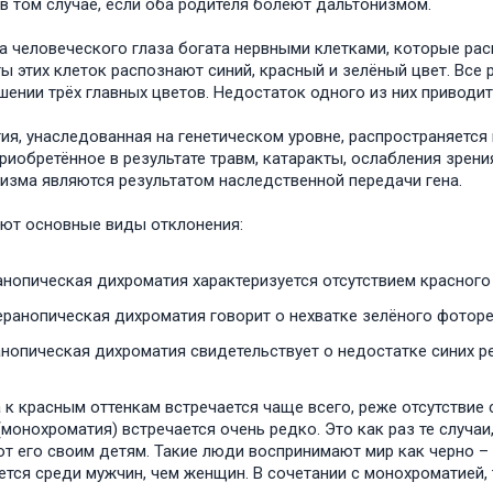
в том случае, если оба родителя болеют дальтонизмом.
а человеческого глаза богата нервными клетками, которые ра
ы этих клеток распознают синий, красный и зелёный цвет. Вс
шении трёх главных цветов. Недостаток одного из них приводит
ия, унаследованная на генетическом уровне, распространяется
приобретённое в результате травм, катаракты, ослабления зрени
изма являются результатом наследственной передачи гена.
ют основные виды отклонения:
анопическая дихроматия характеризуется отсутствием красного 
еранопическая дихроматия говорит о нехватке зелёного фоторе
анопическая дихроматия свидетельствует о недостатке синих р
 к красным оттенкам встречается чаще всего, реже отсутствие 
(монохроматия) встречается очень редко. Это как раз те случа
т его своим детям. Такие люди воспринимают мир как черно –
ется среди мужчин, чем женщин. В сочетании с монохроматией, т