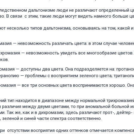
ледственном дальтонизме люди не различают определенный цве
во. В связи с этим, такие люди могут видеть намного больше 
ют несколько типов дальтонизма, основываясь на том, какой из
мазия — невозможность различать цвета: в этом случае челове
хромазия — невозможность увидеть все многообразие цветов. Д
ков.
омазия — доступны два цвета. Она подразделяется на: протан
еранопию — проблемы с восприятием зеленого цвета; тританоп
ромазия — все три основных цвета воспринимаются хорошо. Он
ий тип находится в диапазоне между нормальной трихромазией
 различия между двумя цветами, то при аномальной больной ис
ми. Так же, как и в дихромазии, здесь различают прот-, дейтер
, зеленой и синей части спектра соответственно.
ри отсутствии восприятия одних оттенков отмечается компенса