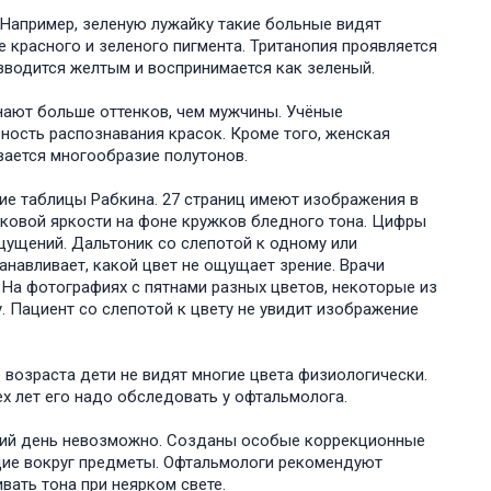
 Например, зеленую лужайку такие больные видят
 красного и зеленого пигмента. Тританопия проявляется
зводится желтым и воспринимается как зеленый.
нают больше оттенков, чем мужчины. Учёные
ьность распознавания красок. Кроме того, женская
ается многообразие полутонов.
ие таблицы Рабкина. 27 страниц имеют изображения в
аковой яркости на фоне кружков бледного тона. Цифры
щущений. Дальтоник со слепотой к одному или
анавливает, какой цвет не ощущает зрение. Врачи
На фотографиях с пятнами разных цветов, некоторые из
. Пациент со слепотой к цвету не увидит изображение
о возраста дети не видят многие цвета физиологически.
ех лет его надо обследовать у офтальмолога.
шний день невозможно. Созданы особые коррекционные
ие вокруг предметы. Офтальмологи рекомендуют
ать тона при неярком свете.