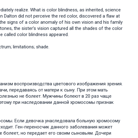
ately realize. What is color blindness, as inherited, science
n Dalton did not perceive the red color, discovered a flaw at
 the signs of a color anomaly of his own vision and his family
nes, the sister’s vision captured all the shades of the color
e called color blindness appeared.
ctrum; limitations; shade.
ханизм воспроизводства цветового изображения зрения.
чи, передаваясь от матери к сыну. При этом мать
олезнью не болеет. Мужчины болеют в 20 раз чаще
этому при наследовании данной хромосомы признак
осомы. Если девочка унаследовала больную хромосому
исходит. Ген-переносчик данного заболевания может
е болеет, но передает его своим сыновьям. Дочери