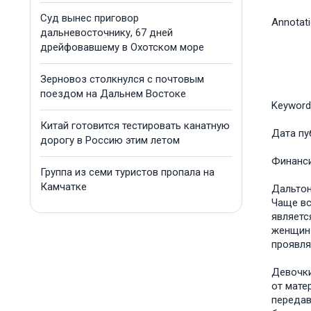
Суд вынес приговор
Annotat
дальневосточнику, 67 дней
дрейфовавшему в Охотском море
Зерновоз столкнулся с почтовым
поездом на Дальнем Востоке
Keyword
Китай готовится тестировать канатную
Дата пу
дорогу в Россию этим летом
Финанс
Группа из семи туристов пропала на
Камчатке
Дальтон
Чаще вс
являетс
женщин 
проявляе
Девочки
от мате
передав