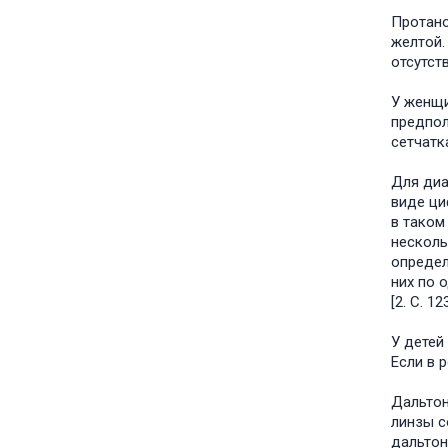
Протано
желтой.
отсутст
У женщи
предпол
сетчатк
Для диа
виде ци
в таком
несколь
определ
них по 
[2. C. 123
У детей
Если в 
Дальтон
линзы с
дальтон