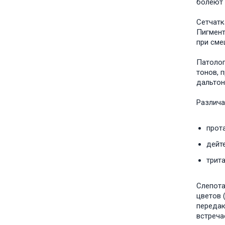
болеют 
Сетчатк
Пигмент
при сме
Патолог
тонов, 
дальтон
Различа
прот
дейт
трит
Слепота
цветов 
передаю
встреча