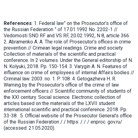
References
: 1. Federal law” on the Prosecutor’s office of
the Russian Federation ” of 17.01.1992 No. 2202-1 //
Vedomosti SND RF and VS RF, 20.02.1992, N 8, article 366.
2. Abramenko A. A. The role of Prosecutor’s offices in crime
prevention // Crimean legal readings. Crime and society
Collection of materials of the scientific and practical
conference. In 2 volumes. Under the General editorship of N.
N. Kolyuki, 2018. Pp. 150-154. 3. Varygin A. N. Features of
influence on crime of employees of internal Affairs bodies //
Criminal law. 2003. no. 1. P. 108. 4. Getogazheva H. R.
Warning by the Prosecutor’s office of the crime of law
enforcement officers // Scientific community of students of
the XXI century. Social science. Electronic collection of
articles based on the materials of the LXVII student
international scientific and practical conference. 2018. Pp.
33-38. 5. Official website of the Prosecutor General’s office
of the Russian Federation / / https: / / / enproc. gov.ru/
(accessed: 21.05.2020).