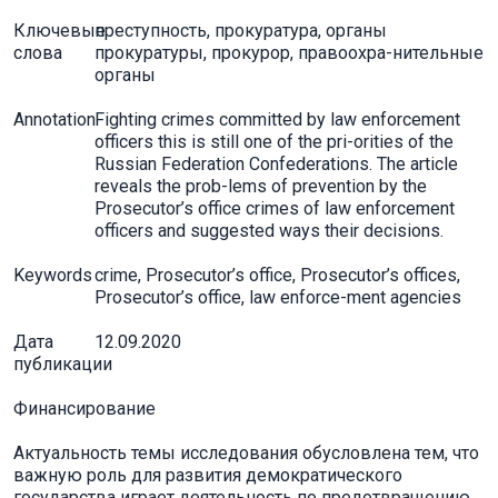
Ключевые
преступность, прокуратура, органы
слова
прокуратуры, прокурор, правоохра-нительные
органы
Annotation
Fighting crimes committed by law enforcement
officers this is still one of the pri-orities of the
Russian Federation Confederations. The article
reveals the prob-lems of prevention by the
Prosecutor’s office crimes of law enforcement
officers and suggested ways their decisions.
Keywords
crime, Prosecutor’s office, Prosecutor’s offices,
Prosecutor’s office, law enforce-ment agencies
Дата
12.09.2020
публикации
Финансирование
Актуальность темы исследования обусловлена тем, что
важную роль для развития демократического
государства играет деятельность по предотвращению