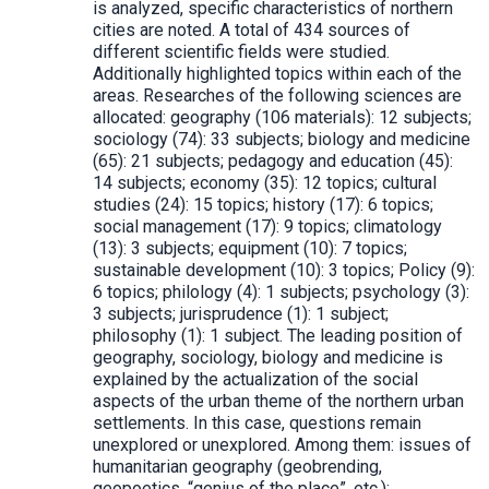
is analyzed, specific characteristics of northern
cities are noted. A total of 434 sources of
different scientific fields were studied.
Additionally highlighted topics within each of the
areas. Researches of the following sciences are
allocated: geography (106 materials): 12 subjects;
sociology (74): 33 subjects; biology and medicine
(65): 21 subjects; pedagogy and education (45):
14 subjects; economy (35): 12 topics; cultural
studies (24): 15 topics; history (17): 6 topics;
social management (17): 9 topics; climatology
(13): 3 subjects; equipment (10): 7 topics;
sustainable development (10): 3 topics; Policy (9):
6 topics; philology (4): 1 subjects; psychology (3):
3 subjects; jurisprudence (1): 1 subject;
philosophy (1): 1 subject. The leading position of
geography, sociology, biology and medicine is
explained by the actualization of the social
aspects of the urban theme of the northern urban
settlements. In this case, questions remain
unexplored or unexplored. Among them: issues of
humanitarian geography (geobrending,
geopoetics, “genius of the place”, etc.);