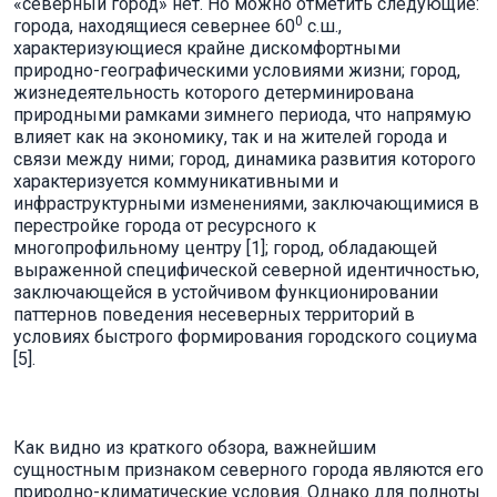
«северный город» нет. Но можно отметить следующие:
0
города, находящиеся севернее 60
с.ш.,
характеризующиеся крайне дискомфортными
природно-географическими условиями жизни; город,
жизнедеятельность которого детерминирована
природными рамками зимнего периода, что напрямую
влияет как на экономику, так и на жителей города и
связи между ними; город, динамика развития которого
характеризуется коммуникативными и
инфраструктурными изменениями, заключающимися в
перестройке города от ресурсного к
многопрофильному центру [1]; город, обладающей
выраженной специфической северной идентичностью,
заключающейся в устойчивом функционировании
паттернов поведения несеверных территорий в
условиях быстрого формирования городского социума
[5].
Как видно из краткого обзора, важнейшим
сущностным признаком северного города являются его
природно-климатические условия. Однако для полноты