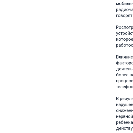
мобильн
радиоча
говорят
Роспотр
устройс
которое
работос
Влияние
факторо
деятель
более в
процесс
телефон
В резул
нарушен
снижени
нервной
ребенка
действу