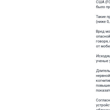
США (FC
было пр
Такие п
(ниже 0,
Вред мо
опасной
говоря,
от моби
Исходящ
ученые 
Длитель
нервной
когнити
повышен
показат
Согласн
устройс