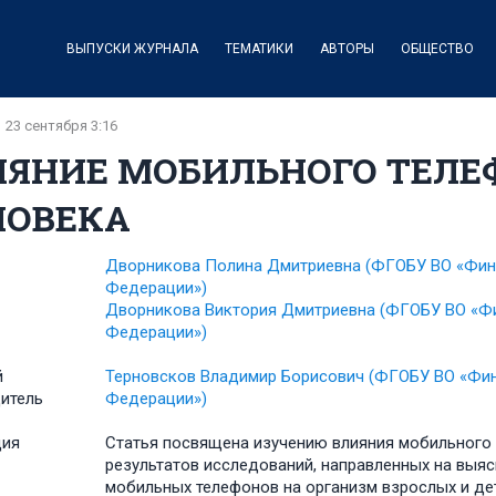
ВЫПУСКИ ЖУРНАЛА
ТЕМАТИКИ
АВТОРЫ
ОБЩЕСТВО
23 сентября 3:16
ИЯНИЕ МОБИЛЬНОГО ТЕЛЕ
ЛОВЕКА
Дворникова Полина Дмитриевна
(ФГОБУ ВО «Фин
Федерации»)
Дворникова Виктория Дмитриевна
(ФГОБУ ВО «Фи
Федерации»)
й
Терновсков Владимир Борисович
(ФГОБУ ВО «Фин
итель
Федерации»)
ция
Статья посвящена изучению влияния мобильного 
результатов исследований, направленных на выя
мобильных телефонов на организм взрослых и де