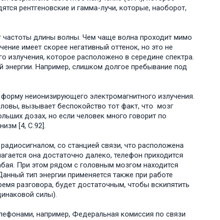
тся рентгеновские и гамма-лучи, которые, наоборот,
т частоты длины волны. Чем чаще волна проходит мимо
чение имеет скорее негативный оттенок, но это не
о излучения, которое расположено в середине спектра.
 энергии. Например, слишком долгое пребывание под
 форму неионизирующего электромагнитного излучения.
ловы, вызывает беспокойство тот факт, что мозг
ольших дозах, но если человек много говорит по
зм [4, C.92].
 радиосигналом, со станцией связи, что расположена
лагается она достаточно далеко, телефон приходится
лабая. При этом рядом с головным мозгом находится
анный тип энергии применяется также при работе
время разговора, будет достаточным, чтобы вскипятить
динаковой силы).
елефонами, например, Федеральная комиссия по связи