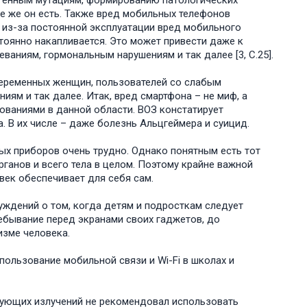
 генным мутациям, формированию патологических
се же он есть. Также вред мобильных телефонов
о из-за постоянной эксплуатации вред мобильного
тоянно накапливается. Это может привести даже к
аниям, гормональным нарушениям и так далее [3, C.25].
еременных женщин, пользователей со слабым
ям и так далее. Итак, вред смартфона – не миф, а
ваниями в данной области. ВОЗ констатирует
. В их числе – даже болезнь Альцгеймера и суицид.
ых приборов очень трудно. Однако понятным есть тот
рганов и всего тела в целом. Поэтому крайне важной
век обеспечивает для себя сам.
уждений о том, когда детям и подросткам следует
ребывание перед экранами своих гаджетов, до
изме человека.
пользование мобильной связи и Wi-Fi в школах и
рующих излучений не рекомендовал использовать