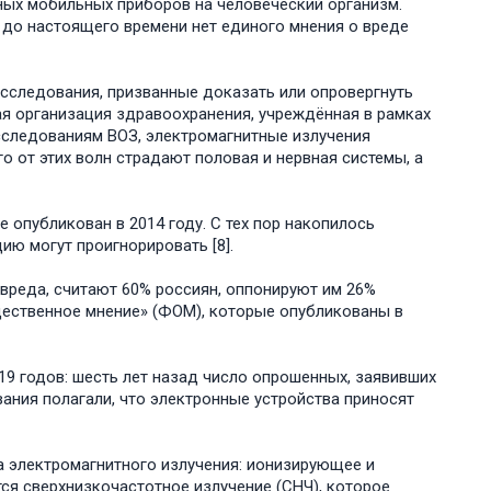
ых мобильных приборов на человеческий организм.
и до настоящего времени нет единого мнения о вреде
исследования, призванные доказать или опровергнуть
ая организация здравоохранения, учреждённая в рамках
сследованиям ВОЗ, электромагнитные излучения
о от этих волн страдают половая и нервная системы, а
опубликован в 2014 году. С тех пор накопилось
ию могут проигнорировать [8].
вреда, считают 60% россиян, оппонируют им 26%
ественное мнение» (ФОМ), которые опубликованы в
19 годов: шесть лет назад число опрошенных, заявивших
вания полагали, что электронные устройства приносят
а электромагнитного излучения: ионизирующее и
ся сверхнизкочастотное излучение (СНЧ), которое