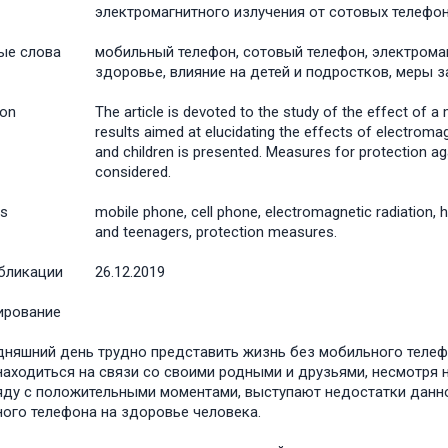
электромагнитного излучения от сотовых телефон
ые слова
мобильный телефон, сотовый телефон, электромаг
здоровье, влияние на детей и подростков, меры 
ion
The article is devoted to the study of the effect of 
results aimed at elucidating the effects of electroma
and children is presented. Measures for protection ag
considered.
s
mobile phone, cell phone, electromagnetic radiation, 
and teenagers, protection measures.
бликации
26.12.2019
ирование
дняшний день трудно представить жизнь без мобильного телеф
находиться на связи со своими родными и друзьями, несмотря 
яду с положительными моментами, выступают недостатки данн
ого телефона на здоровье человека.