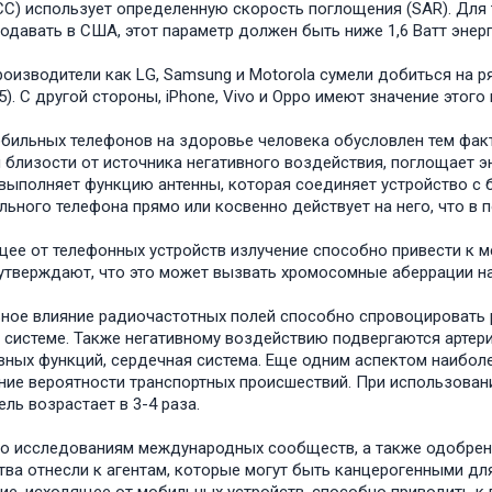
С) использует определенную скорость поглощения (SAR). Для 
одавать в США, этот параметр должен быть ниже 1,6 Ватт энерг
роизводители как LG, Samsung и Motorola сумели добиться на 
5). С другой стороны, iPhone, Vivo и Oppo имеют значение этого п
бильных телефонов на здоровье человека обусловлен тем факт
 близости от источника негативного воздействия, поглощает э
 выполняет функцию антенны, которая соединяет устройство с
льного телефона прямо или косвенно действует на него, что в п
ее от телефонных устройств излучение способно привести к 
утверждают, что это может вызвать хромосомные аберрации на
ное влияние радиочастотных полей способно спровоцировать 
 системе. Также негативному воздействию подвергаются артери
вных функций, сердечная система. Еще одним аспектом наибол
ие вероятности транспортных происшествий. При использовани
ель возрастает в 3-4 раза.
о исследованиям международных сообществ, а также одобре
тва отнесли к агентам, которые могут быть канцерогенными дл