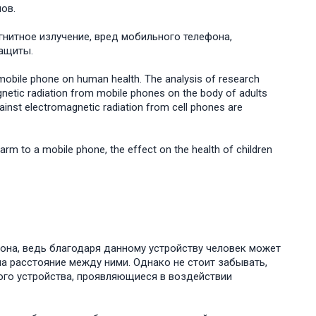
ов.
нитное излучение, вред мобильного телефона,
защиты.
a mobile phone on human health. The analysis of research
gnetic radiation from mobile phones on the body of adults
ainst electromagnetic radiation from cell phones are
harm to a mobile phone, the effect on the health of children
она, ведь благодаря данному устройству человек может
на расстояние между ними. Однако не стоит забывать,
ого устройства, проявляющиеся в воздействии