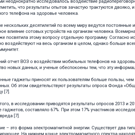
и неоднократно исследовалось воздействие радиопереговорн
тметить, что результаты опытов зачастую трактуются двояко, 
ого телефона на здоровье человека.
ие нескольких десятилетий по всему миру ведутся постоянные 
ное влияние сотовых устройств на организм человека. Всемирн
же посвятила этому вопросу отдельную программу. Согласно и
но воздействуют на весь организм в целом, однако больше всег
ммунитет.
ий отчет ВОЗ о воздействии мобильных телефонов на здоровье 
во новых данных, и ученые обеспокоены тем, что эту информац
нные гаджеты приносят их пользователям больше пользы, чем 
ных. Об этом свидетельствуют результаты опроса Фонда «Общ
у [7].
того, в исследовании приводятся результаты опросов 2013 и 20
е гаджетов, составляло 67%. При этом 17% участников исследо
реда [7].
ие – это форма электромагнитной энергии. Существует два тип
ирующее. На нижнем конце электромагнитного спектра находят