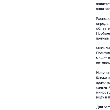
являетс
являютс
Располо
определ
обязате
Проблем
прямым 
Мобильн
Посколь
может п
сотовом
Излучен
ближе в
прижима
сильный
микрово
воду в 
Для рег