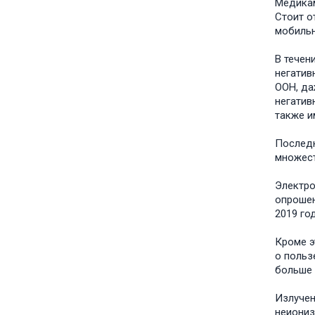
Медикам
Стоит о
мобильн
В течен
негатив
ООН, да
негатив
также и
Последн
множест
Электро
опрошен
2019 год
Кроме э
о польз
больше в
Излучен
неиониз