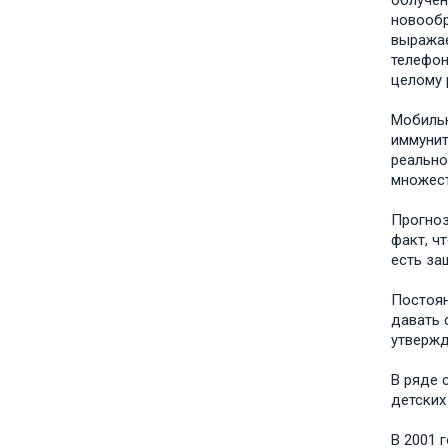
облучен
новообр
выражае
телефон
целому 
Мобильн
иммунит
реально
множест
Прогноз
факт, ч
есть за
Постоян
давать 
утвержд
В ряде 
детских
В 2001 