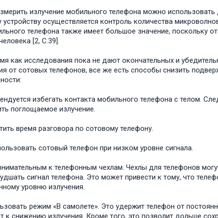
змерить излучение мобильного телефона можно использовать 
 устройству осуществляется контроль количества микроволнов
ильного телефона также имеет большое значение, поскольку от
человека [2, C.39].
емя как исследования пока не дают окончательных и убедител
ия от сотовых телефонов, все же есть способы снизить подвер
ности:
ендуется избегать контакта мобильного телефона с телом. Сл
ть поглощаемое излучение.
тить время разговора по сотовому телефону.
пользовать сотовый телефон при низком уровне сигнала.
внимательным к телефонным чехлам. Чехлы для телефонов могу
худшать сигнал телефона. Это может привести к тому, что телеф
ному уровню излучения.
ьзовать режим «В самолете». Это удержит телефон от постоянно
т к снижению излучения. Кроме того, это позволит дольше сохр