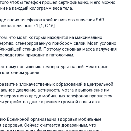
того чтобы телефон прошел сертификацию, и его можно
ии на каждый килограмм веса тела.
ряде своих телефонов крайне низкого значения SAR
оказателя выше 1 [1, C.16].
ом, что мозг, который находится на максимально
нергию, сгенерированную прибором связи. Мозг, условно
 ближайшей станцией. Поэтому основная масса излучения
оследствии, приводит к патологиям.
местному повышению температуры тканей. Некоторые
 клеточном уровне.
развитие злокачественных образований в центральной
альное давление, активность мозга и выполнение им
ее вероятного вреда мобильных телефонов признается
и устройства даже в режиме громкой связи этот
нию Всемирной организации здоровья мобильные
я здоровья. Сейчас считается доказанным, что