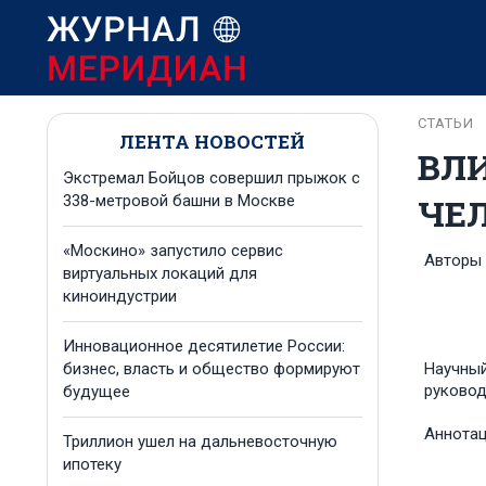
СТАТЬИ
ЛЕНТА НОВОСТЕЙ
ВЛ
Экстремал Бойцов совершил прыжок с
ЧЕ
338-метровой башни в Москве
«Москино» запустило сервис
Авторы
виртуальных локаций для
киноиндустрии
Инновационное десятилетие России:
бизнес, власть и общество формируют
Научны
руковод
будущее
Аннота
Триллион ушел на дальневосточную
ипотеку