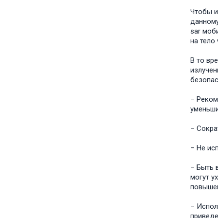
Чтобы и
данному
sar моб
на тело 
В то вр
излучен
безопас
– Реком
уменьши
– Сокра
– Не ис
– Быть 
могут у
повышен
– Испол
приведе