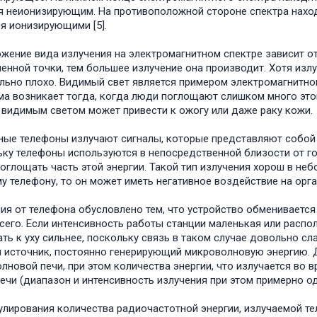
я неионизирующим. На противоположной стороне спектра находя
я ионизирующими [5].
жение вида излучения на электромагнитном спектре зависит о
енной точки, тем большее излучение она производит. Хотя излу
льно плохо. Видимый свет является примером электромагнитног
а возникает тогда, когда люди поглощают слишком много этой
видимым светом может привести к ожогу или даже раку кожи.
ые телефоны излучают сигналы, которые представляют собой
ку телефоны используются в непосредственной близости от го
оглощать часть этой энергии. Такой тип излучения хорош в неб
у телефону, то он может иметь негативное воздействие на органи
ия от телефона обусловлено тем, что устройство обменивается
сего. Если интенсивность работы станции маленькая или распо
ть к уху сильнее, поскольку связь в таком случае довольно с
 источник, постоянно генерирующий микроволновую энергию. Д
лновой печи, при этом количества энергии, что излучается во 
печи (диапазон и интенсивность излучения при этом примерно о
улирования количества радиочастотной энергии, излучаемой т