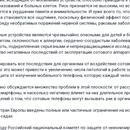
ие, исходящее от мобильных устройств, способно приводить к
азований и больных клеток. Риск признается не высоким, но в
тся в ухудшении памяти и внимательности. И хуже всего то, чт
а становится всё ощутимее, поскольку физический эффект пос
ряду необратимых поражений нервной системы, раковым заболев
ые устройства являются чрезвычайно опасными для детей и б
етом, склонностью к аллергии, сердечно-сосудистым заболевани
сть, подкреплённая серьёзными и непрекращающимися исследо
во негативных последствий от эксплуатации сотового аппарата
ировать все последствия для организма от воздействия сотов
то это может привести к увеличению числа патологий в работе о
щита от излучения мобильного телефона, которую каждый чело
но обсуждается множество проблем в этой плоскости: от расс
смартфоны, и насколько негативно влияет на них длительное п
ений о том, что сотовые телефоны могут вызывать рак в орган
стран Европы введены полные или частичные ограничения на ис
 садах.
году Российский национальный комитет по защите от неионизи