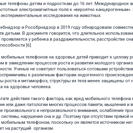
ые телефоны детям и подросткам до 16 лет. Международное аг
стотные электромагнитные поля к «вероятно канцерогенным». 
 экспериментальные исследования на животных.
ебнадзор и Рособрнадзор в 2019 году обнародовали совмест
тв детьми. В документе говорится, что длительное использован
 проявляется у ребенка в раздражительности, расстройстве сна
пособности [6].
 мобильных телефонов на здоровье детей приводит к целому р
м в замедлении процессов роста и развития молодого организ
ности. Ученые не советуют пользоваться сотовыми устройствами
осприимчивы к различным факторам эндогенного происхождени
ы роста и метаморфоз, структуры их тела менее защищены от 
а на здоровье человека.
ьтате действия такого фактора, как вред мобильного телефона
ие или даже патологии многих процессов памяти, мышления и в
е произвольного и непроизвольного внимания, ослабление про
 системы, нарушения сна и др. Поэтому при отсутствии прямой
 мобильным телефоном, поскольку он является источником нег
ет на растущий организм.