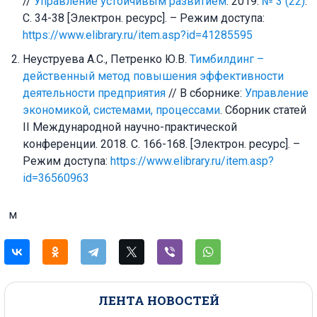
//
Управление устойчивым развитием
. 2019.
№ 3 (22)
.
С. 34-38 [Электрон. ресурс]. – Режим доступа:
https://www.elibrary.ru/item.asp?id=41285595
Неуструева А.С., Петренко Ю.В.
Тимбилдинг –
действенный метод повышения эффективности
деятельности предприятия
// В сборнике:
Управление
экономикой, системами, процессами
. Сборник статей
II Международной научно-практической
конференции. 2018. С. 166-168. [Электрон. ресурс]. –
Режим доступа:
https://www.elibrary.ru/item.asp?
id=36560963
м
ЛЕНТА НОВОСТЕЙ