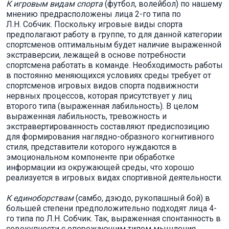
К игровым видам спорта
(футбол, волейбол) по нашему
мнению предрасположены лица 2-го типа по
Л.Н. Собчик. Поскольку игровые виды спорта
предполагают работу в группе, то для данной категории
спортсменов оптимальным будет наличие выраженной
экстраверсии, лежащей в основе потребности
спортсмена работать в команде. Необходимость работы
в постоянно меняющихся условиях среды требует от
спортсменов игровых видов спорта подвижности
нервных процессов, которая присутствует у лиц
второго типа (выраженная лабильность). В целом
выраженная лабильность, тревожность и
экстравертированность составляют предиспозицию
для формирования наглядно-образного когнитивного
стиля, представители которого нуждаются в
эмоциональном компоненте при обработке
информации из окружающей среды, что хорошо
реализуется в игровых видах спортивной деятельности.
К единоборствам
(самбо, дзюдо, рукопашный бой) в
большей степени предположительно подходят лица 4-
го типа по Л.Н. Собчик. Так, выраженная спонтанность в
совокупности с опережающим типом мышления,