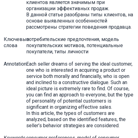
клиентов является значимым при
организации эффективных продаж.
В данной статье разобраны типы клиентов, на
основе выявленных особенностей
рассмотрены стратегии поведения продавца.
Ключевые
потребительские предпочтения, модель
слова
покупательских мотивов, потенциальные
покупатели, типы личности
Annotation
Each seller dreams of serving the ideal customer,
one who is interested in acquiring a product or
service both morally and financially, who is open
and inclined to a constructive dialogue. Such an
ideal picture is extremely rare to find. Of course,
you can find an approach to everyone, but the type
of personality of potential customers is
significant in organizing effective sales.
In this article, the types of customers are
analyzed, based on the identified features, the
seller’s behavior strategies are considered.
Keywords
consumer preferences, model of consumer