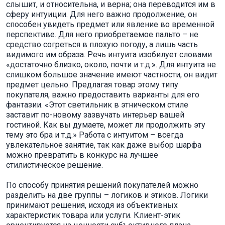
слышит, и относительна, и верна; она переводится им в
сферу интуиции. Для него важно продолжение, он
способен увидеть предмет или явление во временной
перспективе. Для него приобретаемое пальто – не
средство согреться в плохую погоду, а лишь часть
видимого им образа. Речь интуита изобилует словами
«достаточно близко, около, почти и т.д.». Для интуита не
слишком большое значение имеют частности, он видит
предмет цельно. Предлагая товар этому типу
покупателя, важно предоставить варианты для его
фантазии. «Этот светильник в этническом стиле
заставит по-новому зазвучать интерьер вашей
гостиной. Как вы думаете, может ли продолжить эту
тему это бра и т.д.» Работа с интуитом – всегда
увлекательное занятие, так как даже выбор шарфа
можно превратить в конкурс на лучшее
стилистическое решение.
По способу принятия решений покупателей можно
разделить на две группы – логиков и этиков. Логики
принимают решения, исходя из объективных
характеристик товара или услуги. Клиент-этик