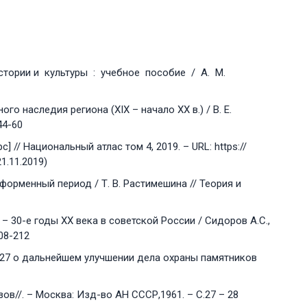
истории и культуры : учебное пособие / А. М.
го наследия региона (ХIХ – начало ХХ в.) / В. Е.
44-60
// Национальный атлас том 4, 2019. – URL: https://
1.11.2019)
форменный период / Т. В. Растимешина // Теория и
– 30-е годы XX века в советской России / Сидоров А.С.,
208-212
327 о дальнейшем улучшении дела охраны памятников
ов//. – Москва: Изд-во АН СССР,1961. – С.27 – 28