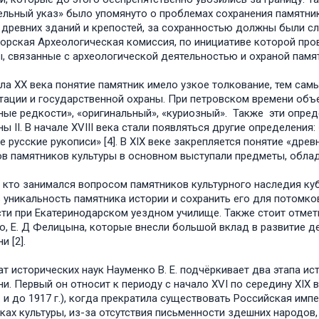
ельный указ» было упомянуто о проблемах сохранения памятни
 древних зданий и крепостей, за сохранностью должны были сле
орская Археологическая комиссия, по инициативе которой про
, связанные с археологической деятельностью и охраной памятн
ла XX века понятие памятник имело узкое толкование, тем са
тации и государственной охраны. При петровском времени объ
ные редкости», «оригинальный», «куриозный». Также эти опре
ны II. В начале XVIII века стали появляться другие определения
е русские рукописи» [4]. В XIX веке закрепляется понятие «древ
в памятников культуры в основном выступали предметы, обла
 кто занимался вопросом памятников культурного наследия куб
 уникальность памятника истории и сохранить его для потомко
ти при Екатеринодарском уездном училище. Также стоит отметит
о, Е. Д Фелицына, которые внесли большой вклад в развитие д
и [2].
т исторических наук Науменко В. Е. подчёркивает два этапа и
ни. Первый он относит к периоду с начало XVI по середину XIX 
г. и до 1917 г.), когда прекратила существовать Российская им
ках культуры, из-за отсутствия письменности здешних народов,