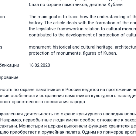
база по охране памятников, деятели Кубани.
ion
The main goal is to trace how the understanding of 
history. The article deals with the formation of th
the legislative framework in relation to cultural mon
contributed to the development of protection of cul
s
monument, historical and cultural heritage, architectura
protection of monuments, figures of Kuban.
бликации
16.02.2020
ирование
ность по охране памятников в России ведется на протяжении 
рные особенности сохранения памятников культурного наследия
ховно-нравственного воспитания народа.
равленная деятельность по охране культурного наследия возникл
 Например, первобытные люди имели особое отношение к захор
святыни. Монастыри и церкви выполняли функцию хранителя ценн
цию приобретает и оружейная палата. Одним из примеров архит