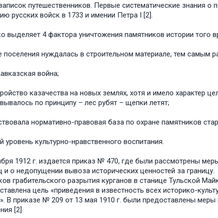
записок путешественников. Первые систематические знания о п
ю русских войск в 1733 и имении Петра I [2].
о выделяет 4 фактора уничтожения памятников истории того вр
е поселения нуждалась в строительном материале, тем самым 
Кавказская война;
тройство казачества на новых землях, хотя и имело характер ц
вывалось по принципу – лес рубят – щепки летят;
тствовала нормативно-правовая база по охране памятников ста
ий уровень культурно-нравственного воспитания.
ября 1912 г. издается приказ № 470, где были рассмотрены мер
 и о недопущении вывоза исторических ценностей за границу. П
ков грабительского разрытия курганов в станице Тульской Майко
ставлена цель «приведения в известность всех историко-культ
». В приказе № 209 от 13 мая 1910 г. были предоставлены ме
ия [2].