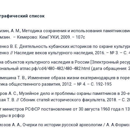
графический список
мзин, А. М., Методика сохранения и использования памятников
мзин. – Кемерово: КемГУКИ, 2009. – 107с
нко В. Е. Деятельность кубанских историков по охране культурно
нко // Наследие веков культурного наследия, 2016. – № 3. – С. 
а объектов культурного наследия в России [Электронный ресурс] 
нальный атлас.рф/cd4/480-482/480-482.html (дата обращения: 2
мешина Т. В., Изменение образа жизни екатеринодарцев в поре
ика общественного развития, 2012. – № 4. – С. 192-195
ов А. С., Музейное дело и проблемы охраны памятников в 20-е 
ая Т. В. // Сбоник статей исторического факультета, 2018. – С. 
т министров РСФСР постановление от 30 августа 1960 года n 1
туры в рсфср
зов А. А., Очерки по истории русской археологии / А. А.Формоз