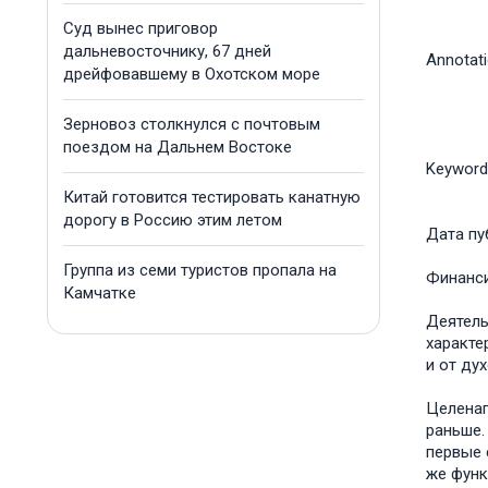
Суд вынес приговор
дальневосточнику, 67 дней
Annotat
дрейфовавшему в Охотском море
Зерновоз столкнулся с почтовым
поездом на Дальнем Востоке
Keyword
Китай готовится тестировать канатную
дорогу в Россию этим летом
Дата пу
Группа из семи туристов пропала на
Финанс
Камчатке
Деятель
характе
и от ду
Целенап
раньше.
первые 
же функ