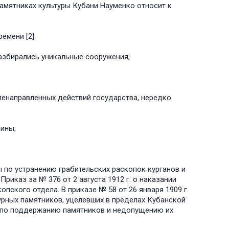
амятниках культуры Кубани Науменко относит к
емени [2]:
разбирались уникальные сооружения;
еленаправленных действий государства, нередко
рины;
ы по устранению грабительских раскопок курганов и
риказ за № 376 от 2 августа 1912 г. о наказании
пского отдела. В приказе № 58 от 26 января 1909 г.
урных памятников, уцелевших в пределах Кубанской
ры по поддержанию памятников и недопущению их