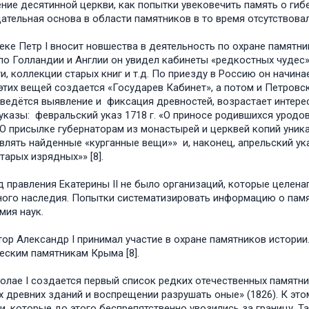
ние десятинной церкви, как попытки увековечить память о гибе
ательная основа в области памятников в то время отсутствовал
 веке Петр I вносит новшества в деятельность по охране памят
по Голландии и Англии он увидел кабинеты «редкостных чудес»
и, коллекции старых книг и т.д. По приезду в Россию он начин
этих вещей создается «Государев Кабинет», а потом и Петровска
, ведётся выявление и фиксация древностей, возрастает интере
указы: февральский указ 1718 г. «О приносе родившихся урод
 «О присылке губернаторам из монастырей и церквей копий уник
влять найденные «курганные вещи»» и, наконец, апрельский ука
тарых изрядных»» [8].
д правления Екатерины II не было организаций, которые целен
ного наследия. Попытки систематизировать информацию о пам
мия наук.
ор Александр I принимал участие в охране памятников истории
еским памятникам Крыма [8].
олае I создается первый список редких отечественных памятни
х древних зданий и воспрещении разрушать оные» (1826). К эт
и, которые до этого беспрепятственно увозились за границу.