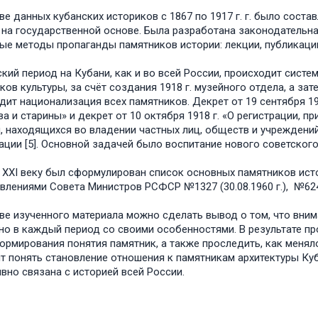
ве данных кубанских историков с 1867 по 1917 г. г. было сост
 на государственной основе. Была разработана законодательн
ые методы пропаганды памятников истории: лекции, публикации,
ский период на Кубани, как и во всей России, происходит сист
ков культуры, за счёт создания 1918 г. музейного отдела, а за
дит национализация всех памятников. Декрет от 19 сентября 19
ва и старины» и декрет от 10 октября 1918 г. «О регистрации, п
, находящихся во владении частных лиц, обществ и учреждений
ации [5]. Основной задачей было воспитание нового советского
 XXI веку был сформулирован список основных памятников ист
лениями Совета Министров РСФСР №1327 (30.08.1960 г.), №624 (04.
ве изученного материала можно сделать вывод о том, что вним
 но в каждый период со своими особенностями. В результате 
ормирования понятия памятник, а также проследить, как менял
т понять становление отношения к памятникам архитектуры Куб
вно связана с историей всей России.