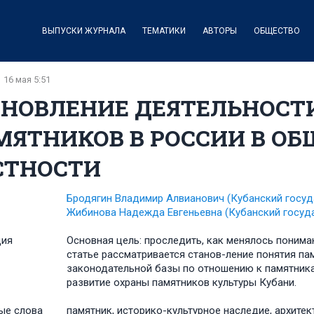
ВЫПУСКИ ЖУРНАЛА
ТЕМАТИКИ
АВТОРЫ
ОБЩЕСТВО
16 мая 5:51
АНОВЛЕНИЕ ДЕЯТЕЛЬНОСТИ
ЯТНИКОВ В РОССИИ В ОБ
СТНОСТИ
Бродягин Владимир Алвианович
(Кубанский госуд
Жибинова Надежда Евгеньевна
(Кубанский госуд
ция
Основная цель: проследить, как менялось пониман
статье рассматривается станов-ление понятия п
законодательной базы по отношению к памятника
развитие охраны памятников культуры Кубани.
ые слова
памятник, историко-культурное наследие, архите