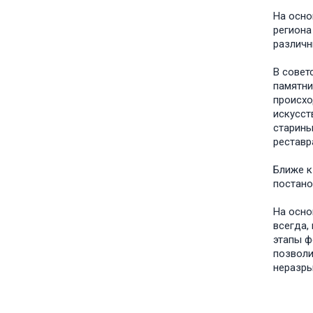
На осно
региона
различн
В совет
памятни
происхо
искусст
старины
реставр
Ближе к
постанов
На осно
всегда,
этапы ф
позволи
неразры