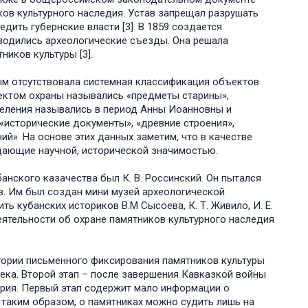
ков культурного наследия. Устав запрещал разрушать
дить губернские власти [3]. В 1859 создается
водились археологические съезды. Она решала
иков культуры [3].
мым отсутствовала системная классификация объектов
ектом охраны назывались «предметы старины»,
деления назывались в период Анны Иоанновны и
: «исторические документы», «древние строения»,
ний». На основе этих данных заметим, что в качестве
дающие научной, исторической значимостью.
анского казачества был К. В. Россинский. Он пытался
в. Им был создан мини музей археологической
ь кубанских историков В.М Сысоева, К. Т. Живило, И. Е.
еятельности об охране памятников культурного наследия
стории письменного фиксирования памятников культуры
века. Второй этап – после завершения Кавказкой войны
перия. Первый этап содержит мало информации о
 таким образом, о памятниках можно судить лишь на