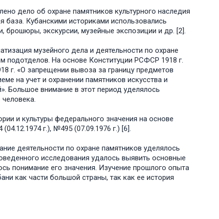
авлено дело об охране памятников культурного наследия
ая база. Кубанскими историками использовались
 брошюры, экскурсии, музейные экспозиции и др. [2].
ематизация музейного дела и деятельности по охране
тем подотделов. На основе Конституции РСФСР 1918 г.
18 г. «О запрещении вывоза за границу предметов
риеме на учет и охранении памятников искусства и
». Большое внимание в этот период уделялось
 человека.
ории и культуры федерального значения на основе
12.1974 г.), №495 (07.09.1976 г.) [6].
ание деятельности по охране памятников уделялось
проведенного исследования удалось выявить основные
ось понимание его значения. Изучение прошлого опыта
ани как части большой страны, так как ее история