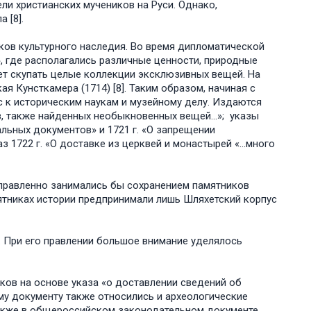
ли христианских мучеников на Руси. Однако,
а [8].
ников культурного наследия. Во время дипломатической
, где располагались различные ценности, природные
ает скупать целые коллекции эксклюзивных вещей. На
я Кунсткамера (1714) [8]. Таким образом, начиная с
с к историческим наукам и музейному делу. Издаются
ов, также найденных необыкновенных вещей…»; указы
альных документов» и 1721 г. «О запрещении
з 1722 г. «О доставке из церквей и монастырей «…много
аправленно занимались бы сохранением памятников
ятниках истории предпринимали лишь Шляхетский корпус
. При его правлении большое внимание уделялось
ков на основе указа «о доставлении сведений об
ому документу также относились и археологические
 Также в общероссийском законодательном документе