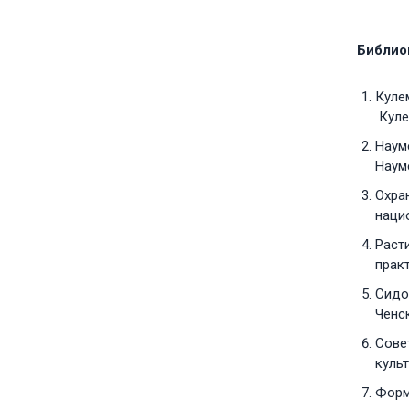
Библио
Куле
Куле
Науме
Науме
Охран
нацио
Расти
практ
Сидор
Ченск
Сове
куль
Формо