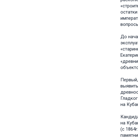
«строит
остатки
императ
вопросы
До нача
эксплуа
«старин
Екатери
«древни
объекто
Первый,
выявить
древнос
Гладког
на Кубан
Кандида
на Куба
(с 1864
памятни