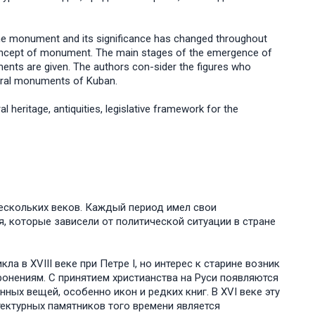
the monument and its significance has changed throughout
e concept of monument. The main stages of the emergence of
uments are given. The authors con-sider the figures who
tural monuments of Kuban.
l heritage, antiquities, legislative framework for the
нескольких веков. Каждый период имел свои
, которые зависели от политической ситуации в стране
а в XVIII веке при Петре I, но интерес к старине возник
онениям. С принятием христианства на Руси появляются
ых вещей, особенно икон и редких книг. В XVI веке эту
ектурных памятников того времени является