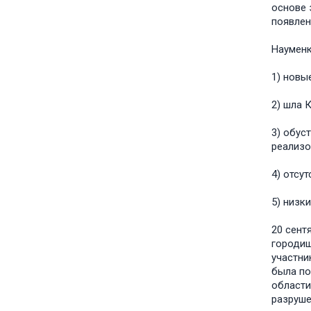
основе 
появлени
Науменк
1) новы
2) шла 
3) обус
реализо
4) отсу
5) низк
20 сент
городищ
участни
была по
области
разрушен