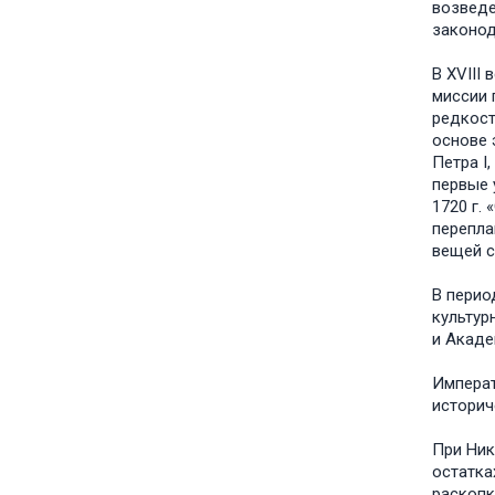
возведе
законод
В XVIII
миссии 
редкост
основе 
Петра I
первые 
1720 г.
перепла
вещей с
В перио
культур
и Акаде
Императ
историч
При Ник
остатка
раскопк