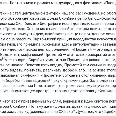
нии Шостаковича в рамках международного фестиваля «Площа
ей» не стал центральной фигурой нашего рассуждения, но обог
ого обзора световой симфонии Скрябина было бы ошибкой. Ка
ию» сам Скрябин, его биографы и исследователи, слава первог
к «Прометею». Он возник в наивысшей точке композиторского п
тывает и шлифует идею, влюбляется в еще не рожденное сочин
ем opus magnum. Скрябинский принцип всеединства искусств в
разующего принципа. Коснемся здесь интерпретации названия 
ить идеологический вектор сочинения. «Прометей — это ведь а
 Ведь и тот, мифический Прометей — это только раскрытие это
[4]
я
», — говорил Скрябин. Имя титана Прометея связано с огнем
льное начало. Осветив путь людям, Прометей тем самым выводит
ость видеть, понимать, различать добро и зло. На основе этог
зыкальная симфония. «Прометей» соткан из столкновений, выр
я и борьбы, предвещающей яркую кульминацию. Зал полыхает в
ея» в филармонии Шостаковича), к громогласному звучанию орк
ние, наполняющее пространство концертного зала действител
 итог всем приведенным мыслям, вернемся к идее синтеза иск
тора Скрябина. Почему же мифология, древняя философия, мис
кие замыслы художника начала XX века? Думается, что Скряб