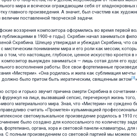
льного мира и всячески ограждающим себя от хладнокровных п
тку главного произведения. А значит, был счастлив как художни
в величии поставленной творческой задачи.
ские воззрения композитора оформились во время первой вол
 публикациями в 1900-е годы). Скрябин начал заниматься фил
женой Скрябина. Шлецер утверждал и убеждал Скрябина, что са
 с мистическим пониманием мира и его роли как мессии, котор
а о том, что настоящее, глубокое, ценное искусство кроется в
 композитор вынужден заниматься — лишь сотая доля его худ
льного восполнения работы. Все свои фортепианные произвед
сания «Мистерии». «Она родилась и жила как сублимация мечты
[3]
 должно было притом быть иератическим, священным актом
о остро и горько звучит причина смерти Скрябина в сочетании
 фурункул на лице, вызвавший сепсис, перечеркнул жизнь того,
чивого материального мира. Зная, что «Мистерии» не суждено 
 справедливо считать «Прометея» кульминацией профессиональн
мплексное светомузыкальное произведение родилось в 1910 го
Сочинение было создано для колоссального по количеству зад
а, фортепиано, органа, хора и световой панели-клавиатуры, дл
ра. С полным произведением со световой партией мы можем по