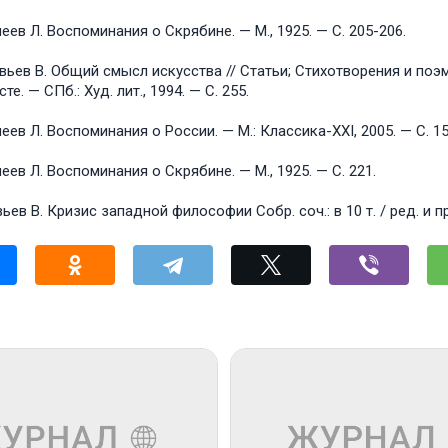
ев Л. Воспоминания о Скрябине. — М., 1925. — С. 205-206.
ев B. Общий смысл искусства // Статьи; Стихотворения и поэм
те. — СПб.: Худ. лит., 1994. — С. 255.
ев Л. Воспоминания о России. — М.: Классика-ХXI, 2005. — С. 15
ев Л. Воспоминания о Скрябине. — М., 1925. — С. 221.
ев В. Кризис западной философии Собр. соч.: в 10 т. / ред. и при