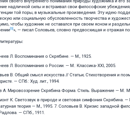
ния своего внутреннего понимания природы художника и его з
ние надличной силы и встраивал свои философские убеждения
генции той поры, в музыкальные произведения. Эту идею подде
ескую или социальную обусловленность творчества и художест
имо, чтобы художник не оставался при своем ясном и раздельн
[5]
вении
», — писал Соловьев, словно предвосхищая и отражая по
литературы:
еев Л. Воспоминания о Скрябине. — М., 1925.
еев Л. Воспоминания о России. — М.: Классика-ХXI, 2005.
ьев B. Общий смысл искусства // Статьи; Стихотворения и поэм
ристе. — СПб.: Худ. лит., 1994.
в А. Мировоззрение Скрябина Форма. Стиль. Выражение — М.: М
онт К. Светозвук в природе и световая симфония Скрябина. — М.
атурная теория — М., 1995. 7. Соловьев В. Кризис западной филос
 Радлова. — СПб., 1911.