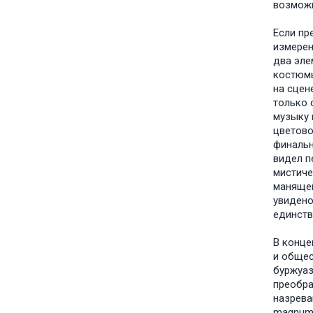
возможн
Если пр
измерен
два эле
костюмы
на сцен
только 
музыку 
цветово
финальн
видел п
мистиче
манящей
увидено
единств
В конце
и общес
буржуаз
преобра
назрева
magnum 