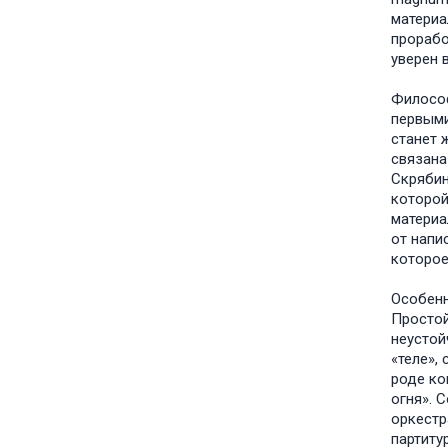
материа
прорабо
уверен 
Философ
первыми
станет 
связана
Скрябин
которой
материа
от напи
которое
Особенн
Простой
неустой
«теле»,
роде ко
огня». 
оркестр
партиту