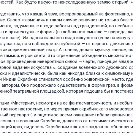
[1]
остей. Как будто какую-то неисследованную землю открыл
»
едставить, что каждый звук, воспроизводимый на фортепиано, 
ие. Слово «гармония» в таком случае означает не только благо
мента, задуманные в ходе работы над грандиозной, но несбывш
) и архитектурные формы (в глобальном смысле — природа, ла
е и в зале). Из одноконального вида искусства (если на минут
слушается, но и наблюдается публикой — от первого движения
в экспериментальный театр. А точнее, делает музыку звеном, 
й гаммой, игрой света. Это стремление объединить множество
ое произведение невероятной силой — черты, присущие младос
ервой задачей искусства «…создание вселенского духовного о
ски и идеалистически, была как никогда близка к символизму к
 Индии Скрябина становится особенно живописной: место, где 
 автором. Оно продолжало существовать в форме грез, в форме
енной театральной площадкой, которая подошла бы к постанов
пции «Мистерии», несмотря на ее фантасмагоричность и несбыт
твенное настроение, но через призму скрябинского мировоззр
ный переворот) и ощутимое всеми ожидание гибели привычного
зовано в сознании Скрябина, далекого от пессимистического н
ющий крах, виделось Скрябиным как долгожданное обновление
opus его творчества, но и делом, исцеляющим от темных мысле