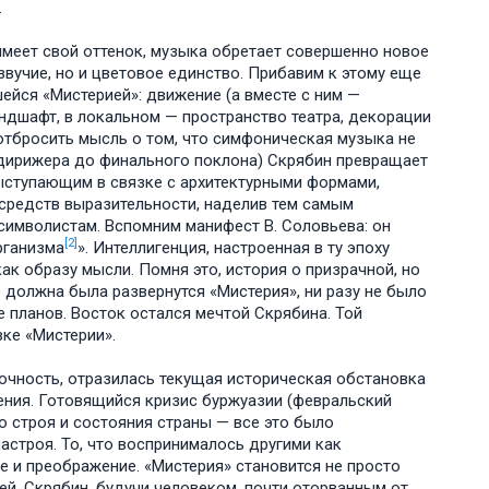
.
имеет свой оттенок, музыка обретает совершенно новое
звучие, но и цветовое единство. Прибавим к этому еще
ейся «Мистерией»: движение (а вместе с ним —
ндшафт, в локальном — пространство театра, декорации
у отбросить мысль о том, что симфоническая музыка не
 дирижера до финального поклона) Скрябин превращает
выступающим в связке с архитектурными формами,
 средств выразительности, наделив тем самым
имволистам. Вспомним манифест В. Соловьева: он
[2]
рганизма
». Интеллигенция, настроенная в ту эпоху
ак образу мысли. Помня это, история о призрачной, но
должна была развернутся «Мистерия», ни разу не было
 планов. Восток остался мечтой Скрябина. Той
ке «Мистерии».
очность, отразилась текущая историческая обстановка
ения. Готовящийся кризис буржуазии (февральский
 строя и состояния страны — все это было
астроя. То, что воспринималось другими как
 и преображение. «Мистерия» становится не просто
й. Скрябин, будучи человеком, почти оторванным от