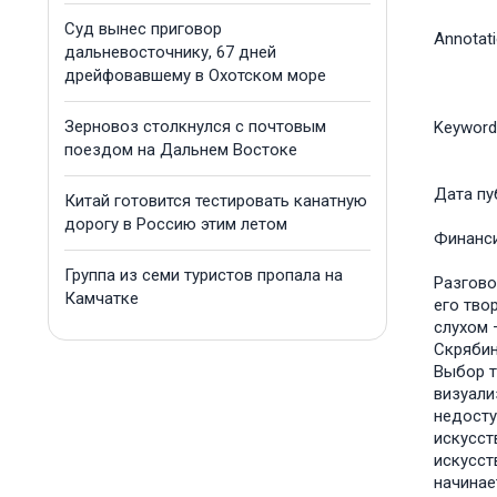
Суд вынес приговор
Annotat
дальневосточнику, 67 дней
дрейфовавшему в Охотском море
Зерновоз столкнулся с почтовым
Keyword
поездом на Дальнем Востоке
Дата пу
Китай готовится тестировать канатную
дорогу в Россию этим летом
Финанс
Группа из семи туристов пропала на
Разгово
Камчатке
его тво
слухом 
Скрябин
Выбор т
визуали
недосту
искусст
искусст
начинае