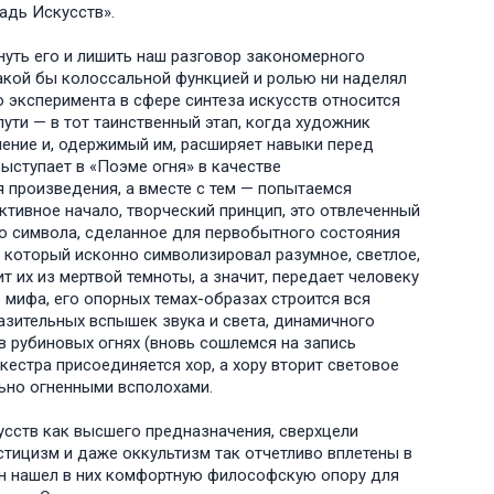
дь Искусств».
нуть его и лишить наш разговор закономерного
кой бы колоссальной функцией и ролью ни наделял
о эксперимента в сфере синтеза искусств относится
ути — в тот таинственный этап, когда художник
ение и, одержимый им, расширяет навыки перед
ыступает в «Поэме огня» в качестве
произведения, а вместе с тем — попытаемся
ктивное начало, творческий принцип, это отвлеченный
го символа, сделанное для первобытного состояния
, который исконно символизировал разумное, светлое,
 их из мертвой темноты, а значит, передает человеку
о мифа, его опорных темах-образах строится вся
азительных вспышек звука и света, динамичного
 рубиновых огнях (вновь сошлемся на запись
естра присоединяется хор, а хору вторит световое
ьно огненными всполохами.
усств как высшего предназначения, сверхцели
тицизм и даже оккультизм так отчетливо вплетены в
ин нашел в них комфортную философскую опору для