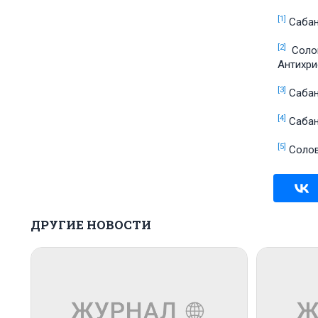
[1]
Сабане
[2]
Соловь
Антихрис
[3]
Сабане
[4]
Сабане
[5]
Соловь
ДРУГИЕ НОВОСТИ