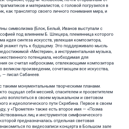
рагматиков и материалистов, с головой погрузился в
к, как транслятор своего личного понимания мира, и
ны символизма (Блок, Белый, Иванов выступали с
ософией под влиянием Б. Шлецера, племянница которого
ма идея синтеза искусств, увлекшая композитора,
ый укажет путь к будущему. Это поддерживало мысль
 недостижимой «Мистерии», а инструментальная музыка,
ожественного потенциала, необходимая для
ения он считал набросками, отвлекающими композитора
 о великом произведении, сочетающем все искусства,
», — писал Сабанеев.
 с такими монументальными творческими планами.
 кто ощущал себя мессией, спасителем и просветителем
было воплотиться в своем музыкальном и световом
ого и идеологического пути Скрябина. Первое в своем
ду, у «Прометея» также есть второе имя — «Поэма
ействованных лиц и инструментов симфонического
я которой предназначалась отдельная световая
знакомиться по видеозаписи концерта в Большом зале