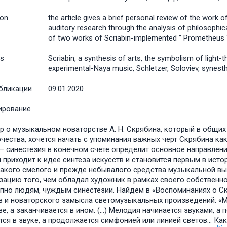
ion
the article gives a brief personal review of the work of
auditory research through the analysis of philosophic
of two works of Scriabin-implemented ” Prometheus “a
s
Scriabin, a synthesis of arts, the symbolism of light
experimental-Naya music, Schletzer, Soloviev, synest
бликации
09.01.2020
ирование
р о музыкальном новаторстве А. Н. Скрябина, который в общих
рчества, хочется начать с упоминания важных черт Скрябина ка
— синестезия в конечном счете определит основное направлени
 приходит к идее синтеза искусств и становится первым в ист
акого смелого и прежде небывалого средства музыкальной вы
зацию того, чем обладал художник в рамках своего собственно
пно людям, чуждым синестезии. Найдем в «Воспоминаниях о Ск
в и новаторского замысла светомузыкальных произведений: «М
ве, а заканчивается в ином. (…) Мелодия начинается звуками, а 
тся в звуке, а продолжается симфонией или линией светов… Как