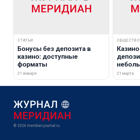
СТАТЬИ
ОБЩЕСТВО
Бонусы без депозита в
Казино
казино: доступные
депозит
форматы
небол
21 января
21 марта
© 2026
meridian-journal.ru