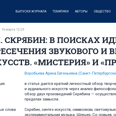
ВЫПУСКИ ЖУРНАЛА
ТЕМАТИКИ
АВТОРЫ
ОБЩЕСТВО
16 марта 12:29
Н. СКРЯБИН: В ПОИСКАХ И
ЕСЕЧЕНИЯ ЗВУКОВОГО И В
УССТВ. «МИСТЕРИЯ» И «П
Воробьева Арина Евгеньевна
(Санкт-Петербургск
ция
в статье дается краткий личностный обзор творче
и аудиального искусств через анализ философски
обзор двух произведений Скрябина — осуществле
пределах замысла.
ые слова
Скрябин, синтез искусств, символизм, светомузык
экспериментальная музыка, Шлецер, Со-ловьев, с