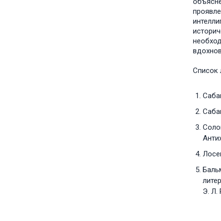
объясне
проявле
интелли
историч
необход
вдохно
Список 
Сабан
Сабан
Солов
Антих
Лосе
Бальм
литер
Э. Л.