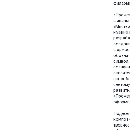
филармо
«Промет
финальн
«Мистер
именно 
разраба
создани
формооб
обознач
символ.
сознани
спасите
способн
светому
развити
«Промет
оформле
Подводя
компози
творчес