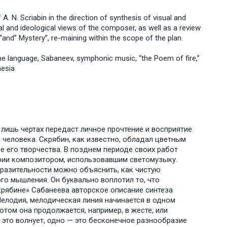
 A. N. Scriabin in the direction of synthesis of visual and
al and ideological views of the composer, as well as a review
nd” Mystery”, re-maining within the scope of the plan.
-the language, Sabaneev, symphonic music, “the Poem of fire,”
hesia
 лишь чертах передаст личное прочтение и восприятие
к человека. Скрябин, как известно, обладал цветным
е его творчества. В позднем периоде своих работ
ории композитором, использовавшим светомузыку.
разительности можно объяснить, как чистую
го мышления. Он буквально воплотил то, что
рябине» Сабанеева авторское описание синтеза
елодия, мелодическая линия начинается в одном
потом она продолжается, например, в жесте, или
 это волнует, одно — это бесконечное разнообразие