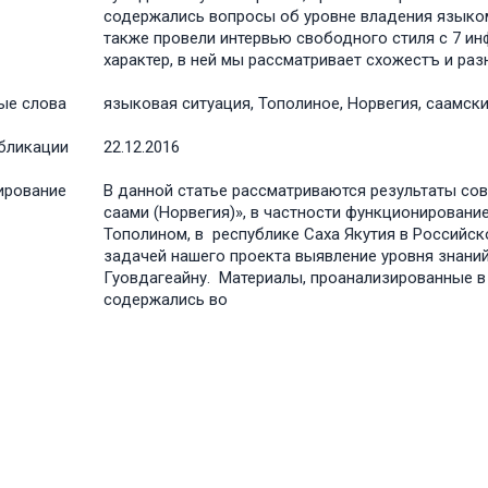
содержались вопросы об уровне владения языко
также провели интервью свободного стиля с 7 ин
характер, в ней мы рассматривает схожестъ и раз
ые слова
языковая ситуация, Тополиное, Норвегия, саамск
бликации
22.12.2016
ирование
В данной статье рассматриваются результаты совм
саами (Норвегия)», в частности функционировани
Тополином, в республике Саха Якутия в Российск
задачей нашего проекта выявление уровня знани
Гуовдагеайну. Материалы, проанализированные в 
содержались во