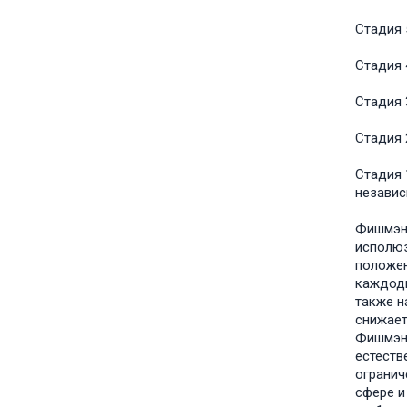
Стадия 
Стадия 
Стадия 
Стадия 
Стадия 
независ
Фишмэн 
исполюз
положен
каждодн
также н
снижает
Фишмэна
естеств
огранич
сфере и