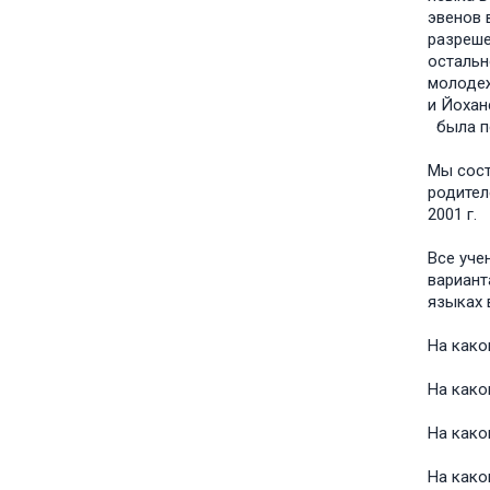
эвенов 
разреше
остальн
молодеж
и Йохан
была пе
Мы сост
родител
2001 г.
Все уче
вариант
языках 
На како
На како
На како
На како