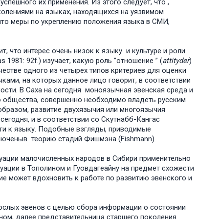
пешного их применения. Из этого следует, что ,
колениями на языках, находящихся на уязвимом
 что меры по укреплению положения языка в СМИ,
т, что интерес очень низок к языку и культуре и роли
 1981: 92f.) изучает, какую роль ”отношение ” (
attityder
)
честве одного из четырех типов критериев для оценки
ками, на которых данное лицо говорит, в соответствии
ности. В Саха на сегодня моноязычная эвенская среда и
о общества, совершенно необходимо владеть русским
 образом, развитие двухязычия или многоязычия
егодня, и в соответствии со Скутнабб-Кангас
ти к языку. Подобные взгляды, приводимые
включеныв теорию стадий Фишмэна (Fishmann).
туации малочисленных народов в Сибири применительно
уации в Тополином и Гуовдагеайну на предмет схожести
ние может вдохновить к работе по развитию эвенского и
ослых эвенов с целью сбора информации о состоянии
ном, далее представительница старшего поколения