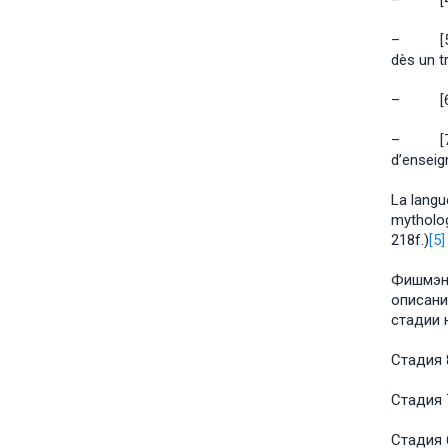
– [4 per
– [5] la
dès un t
– [6] la
– [7] di
d’enseig
La langue
mytholog
218f.)
[5]
Фишмэн 
описани
стадии 
Стадия 
Стадия 
Стадия 