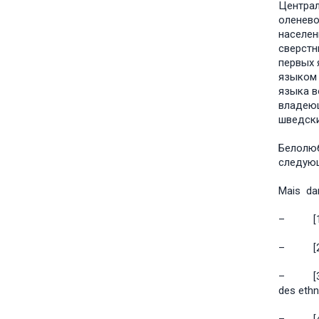
Централь
оленево
населен
сверстн
первых 
языком 
языка в
владеющ
шведски
Белолюб
следую
Mais dan
– [1] le
– [2] a
– [3 bai
des ethn