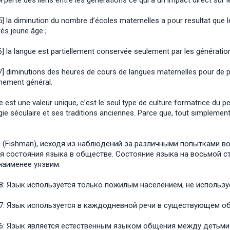
te des liens entre les générations ce qui a un impact direct sur l
 diminution du nombre d’écoles maternelles a pour resultat que l
rés jeune âge ;
 langue est partiellement conservée seulement par les génération
minutions des heures de cours de langues maternelles pour de pr
nement général.
 est une valeur unique, c’est le seul type de culture formatrice du peu
ie séculaire et ses traditions anciennes. Parce que, tout simplement, 
(Fishman), исходя из наблюдений за различными попытками в
я состояния языка в обществе. Состояние языка на восьмой ст
наименее уязвим.
8: Язык используется только пожилым населением, не использу
7: Язык используется в каждодневной речи в существующем об
6: Язык является естественным языком общения между детьми