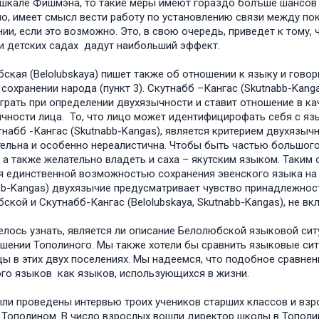
 шкале Фишмэна, то такие меры имеют гораздо болъше шансов ус
о, имеет смысл вести работу по установлению связи между по
ии, если это возможно. Это, в свою очередь, приведет к тому,
и детских садах дадут наибольший эффект.
ская (Belolubskaya) пишет также об отношении к языку и говори
сохранении народа (пункт 3). Скутнабб –Кангас (Skutnabb-Kangas
грать при определении двухязычности и ставит отношение в ка
чности лица. То, что лицо может идентифицирофать себя с язы
тнабб -Кангас (Skutnabb-Kangas), является критерием двухязыч
ельна и особенно нереалистична. Чтобы быть частью большог
 а также желательно владеть и саха – якутским языком. Таким
я единственной возможностью сохранения эвенского языка на с
bb-Kangas) двухязычие предусматривает чувство принадлежнос
ской и Скутнабб-Кангас (Belolubskaya, Skutnabb-Kangas), не 
елось узнать, является ли описание Белолюбской языковой си
ошении Тополиного. Мы также хотели бы сравнить языковые сит
цы в этих двух поселениях. Мы надеемся, что подобное сравне
го языков как языков, использующихся в жизни.
ли проведены интервью троих учеников старших классов и взр
 Тополином. В число взрослых вошли директор школы в Тополи