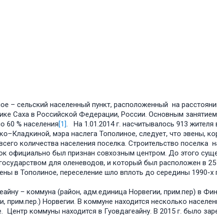
ое – сельский населенный пункт, расположенный на расстоянии
ике Саха в Российской Федерации, России. Основным занятием
о 60 % населения
[1]
. На 1.01.2014 г. насчитывалось 913 жителя
о–Кладкиной, мэра наслега Тополиное, следует, что эвены, ко
всего количества населения поселка. Строительство поселка нач
лок официально был признан совхозным центром. До этого сущ
государством для оленеводов, и который был расположен в 25
ены в Тополиное, переселение шло вплоть до середины 1990-х гг.
еайну – коммуна (район, адм.единица Норвегии, прим.пер) в Фи
и, прим.пер.) Норвегии. В коммуне находится несколько населен
. Центр коммуны находится в Гуовдагеайну. В 2015 г. было за