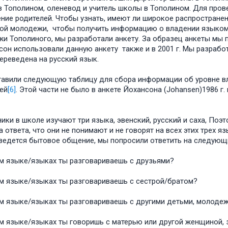
в Тополином, оленевод и учитель школы в Тополином. Для про
ние родителей. Чтобы узнать, имеют ли широкое распростране
ой молодежи, чтобы получить информацию о владении языком,
и Тополиного, мы разработали анкету. За образец анкеты мы п
сон использовали данную анкету также и в 2001 г. Мы разрабо
реведена на русский язык.
авили следующую таблицу для сбора информации об уровне вл
ей
[6]
. Этой части не было в анкете Йохансона (Johansen)1986 г
ники в школе изучают три языка, эвенский, русский и саха, По
а ответа, что они не понимают и не говорят на всех этих трех 
ведется бытовое общение, мы попросили ответить на следую
м языке/языках ты разговариваешь с друзьями?
м языке/языках ты разговариваешь с сестрой/братом?
м языке/языках ты разговариваешь с другими детьми, молоде
м языке/языках ты говоришь с матерью или другой женщиной,