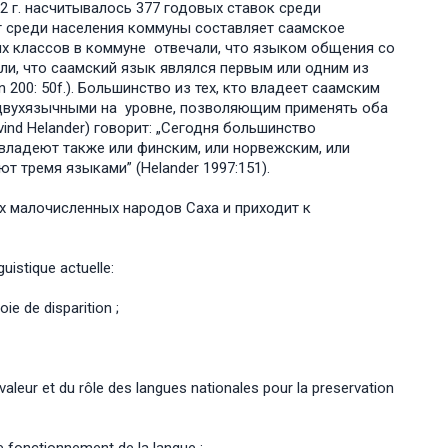
012 г. насчитывалось 377 годовых ставок среди
нт среди населения коммуны составляет саамское
ших классов в коммуне отвечали, что языком общения со
ли, что саамский язык являлся первым или одним из
200: 50f.). Большинство из тех, кто владеет саамским
 двухязычными на уровне, позволяющим применять оба
ind Helander) говорит: „Сегодня большинство
ладеют также или финским, или норвежским, или
т тремя языками” (Helander 1997:151).
х малочисленных народов Саха и приходит к
uistique actuelle:
e de disparition ;
aleur et du rôle des langues nationales pour la preservation