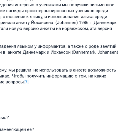
ведения интервью с учениками мы получили письменное
ние взгляды проинтервьюированных учеников среди
 отношение к языку, и использование языка среди
риняли анкету Йохансена (Johansen) 1986 г. Даннемарк
тали новую версию анкеты на норвежском, эта версия
адения языком у информантов, а также о роде занятий
. и в анкете Даннемарк и Йохансон (Dannemark, Johansen)
этому, мы решили не использовать в анкете возможность
языках. Чтобы получить информацию о том, на каких
щие вопросы
[7]
:
жью?
 заменяющей ее?