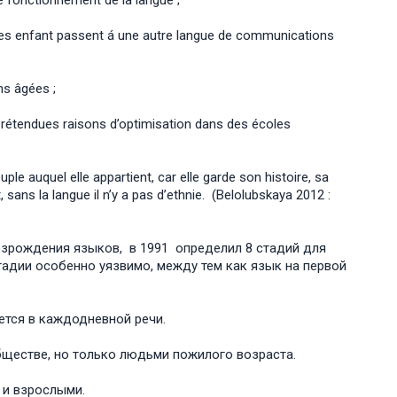
e fonctionnement de la langue ;
es enfant passent á une autre langue de communications
s âgées ;
étendues raisons d’optimisation dans des écoles
ple auquel elle appartient, car elle garde son histoire, sa
sans la langue il n’y a pas d’ethnie. (Belolubskaya 2012 :
озрождения языков, в 1991 определил 8 стадий для
адии особенно уязвимо, между тем как язык на первой
ется в каждодневной речи.
ществе, но только людьми пожилого возраста.
 и взрослыми.