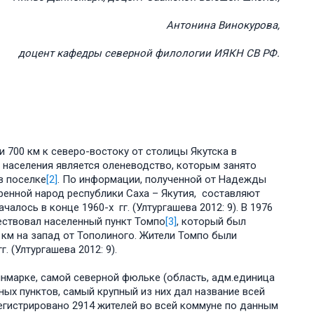
Антонина Винокурова,
доцент кафедры северной филологии ИЯКН СВ РФ.
 700 км к северо-востоку от столицы Якутска в
 населения является оленеводство, которым занято
 в поселке
[2]
. По информации, полученной от Надежды
ренной народ республики Саха – Якутия, составляют
алось в конце 1960-x гг. (Ултургашева 2012: 9). В 1976
ествовал населенный пункт Томпо
[3]
, который был
 км на запад от Тополиного. Жители Томпо были
 (Ултургашева 2012: 9).
ннмарке, самой северной фюльке (область, адм.единица
ных пунктов, самый крупный из них дал название всей
регистрировано 2914 жителей во всей коммуне по данным