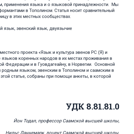
м, применения языка и о языковой принадлежности. Мы
формантами в Тополином. Статья носит сравнительный
ницу в этих местных сообществах.
ий язык, эвенский язык, двуязычие
естного проекта «Язык и культура эвенов РС (Я) и
е языков коренных народов в их местах проживания в
ой Федерации и в Гуовдагеайну, в Норвегии. Основной
й родным языком, эвенским в Тополином и саамским в
этой статье, собраны при помощи анкеты, в которой
УДК 8.81.81.0
Йон Тодал, профессор Саамской высшей школы,
Нильс Даннемарк, доцент Саамской высшей школы,