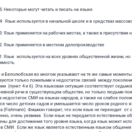
5: Некоторые могут читать и писать на языке.
4: Язык используется в начальной школе и в средствах массов
3: Язык применяется на рабочих местах, а также в присутствии
2: Язык применяется в местном делопроизводстве
1: Язык используется на всех уровнях общественной жизни, но 
имость.
и Белолюбская во многом указывают на те же самые моменты. 
уются только пожилыми и недостаток связей между поколения
ии (пункт 4 и 6). Эта языковая ситуация соответствует седьмо
евной речи в существующем обществе, но только людьми пожи
а недостаток СМИ на языках народов, а также на слабое положе
ся число детских садов и уменьшается число уроков родного я
 (Fishmann). Фишмэн говорит, что если язык не переходит от о
енно, очень уязвима. Если язык не передается естественным 
ены для достижения того уровня языка, когда язык может исп
 в СМИ. Если же язык является естественным языком общения 