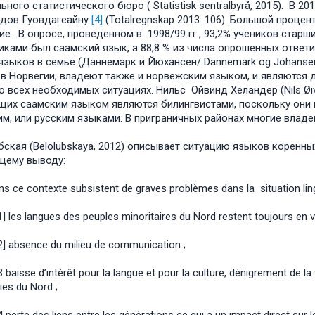
ного статистического бюро ( Statistisk sentralbyrå, 2015). В 2
дов Гуовдагеайну
[4]
(Totalregnskap 2013: 106). Большой проце
ие. В опросе, проведенном в 1998/99 гг., 93,2% учеников стар
иками был саамский язык, а 88,8 % из числа опрошенных ответи
языков в семье (Даннемарк и Йюхансен/ Dannemark og Johansen 
в Норвегии, владеют также и норвежским языком, и являются
о всех необходимых ситуациях. Нильс Ойвинд Хеландер (Nils Øiv
их саамским языком являются билингвистами, поскольку они в
м, или русским языками. В приграничных районах многие владею
ская (Belolubskaya, 2012) описывает ситуацию языков коренны
щему выводу:
s ce contexte subsistent de graves problèmes dans la situation ling
s langues des peuples minoritaires du Nord restent toujours en voi
bsence du milieu de communication ;
sse d’intérêt pour la langue et pour la culture, dénigrement de la v
ies du Nord ;