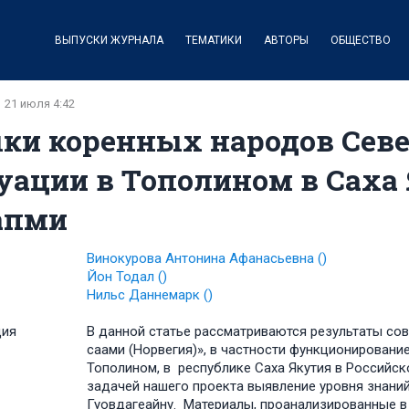
ВЫПУСКИ ЖУРНАЛА
ТЕМАТИКИ
АВТОРЫ
ОБЩЕСТВО
21 июля 4:42
ки коренных народов Севе
уации в Тополином в Саха
апми
Винокурова Антонина Афанасьевна
()
Йон Тодал
()
Нильс Даннемарк
()
ция
В данной статье рассматриваются результаты совм
саами (Норвегия)», в частности функционировани
Тополином, в республике Саха Якутия в Российск
задачей нашего проекта выявление уровня знани
Гуовдагеайну. Материалы, проанализированные в 