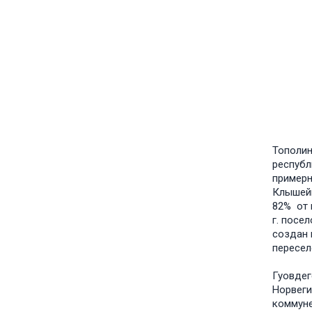
Тополин
республ
примерн
Клышейк
82% от 
г. посе
создан 
пересел
Гуовдег
Норвеги
коммуне