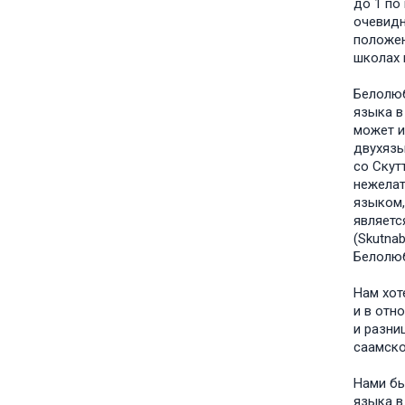
до 1 по
очевидн
положен
школах 
Белолюб
языка в 
может и
двухязы
со Скут
нежелат
языком,
являетс
(Skutna
Белолюб
Нам хот
и в отн
и разни
саамско
Нами бы
языка в