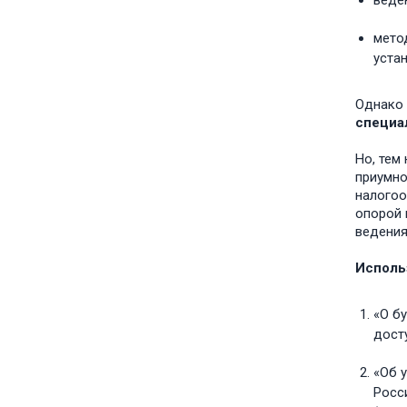
веде
мето
устан
Однако 
специа
Но, тем
приумно
налогоо
опорой 
ведения
Исполь
«О бу
дост
«Об 
Росси