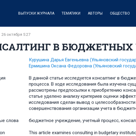
ВЫПУСКИ ЖУРНАЛА
ТЕМАТИКИ
АВТОРЫ
ОБЩЕСТВО
26 октября 5:27
НСАЛТИНГ В БЮДЖЕТНЫХ
Курушина Дарья Евгеньевна
(Ульяновский госуда
Ермишина Оксана Федоровна
(Ульяновский госуд
ция
В данной статье исследуется консалтинг в бюдж
процесса. В ходе исследования была изучена сущн
рассмотрены предпосылки к приобретению консал
статье уделено анализу критериев оценки эффект
исследования сделан вывод о целесообразности
совершенствования организации учета в бюджет
ые слова
бюджетное учреждение, учетный процесс, консал
ion
This article examines consulting in budgetary institut