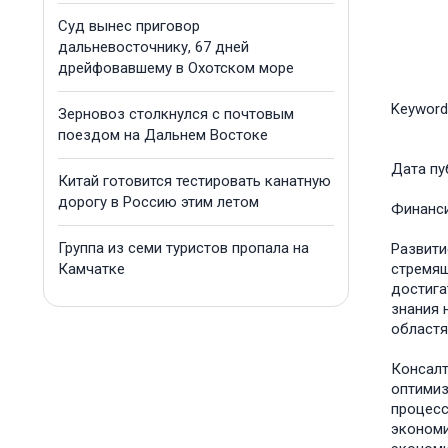
Суд вынес приговор
дальневосточнику, 67 дней
дрейфовавшему в Охотском море
Keyword
Зерновоз столкнулся с почтовым
поездом на Дальнем Востоке
Дата пу
Китай готовится тестировать канатную
дорогу в Россию этим летом
Финанс
Группа из семи туристов пропала на
Развити
Камчатке
стремящ
достига
знания 
областя
Консалт
оптимиз
процесс
экономи