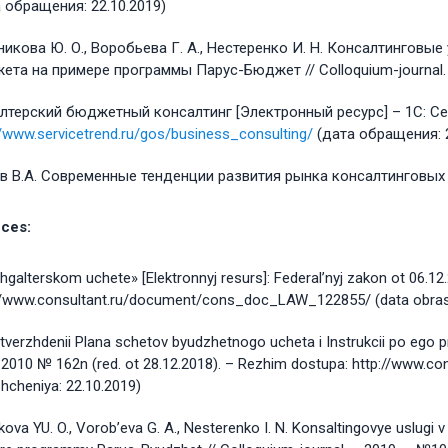
 обращения: 22.10.2019)
икова Ю. О., Воробьева Г. А., Нестеренко И. Н. Консалтинговы
та на примере программы Парус-Бюджет // Colloquium-journal. – 
алтерский бюджетный консалтинг [Электронный ресурс] – 1С: Се
//www.servicetrend.ru/gos/business_consulting/
(дата обращения: 2
 В.А. Современные тенденции развития рынка консалтинговых усл
ces:
hgalterskom uchete» [Elektronnyj resurs]: Federal’nyj zakon ot 06.1
//www.consultant.ru/document/cons_doc_LAW_122855/ (data obrash
tverzhdenii Plana schetov byudzhetnogo ucheta i Instrukcii po ego pri
.2010 № 162n (red. ot 28.12.2018). – Rezhim dostupa: http://www
hcheniya: 22.10.2019)
ikova YU. O., Vorob’eva G. A., Nesterenko I. N. Konsaltingovye uslugi