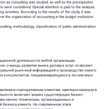
n as consulting was studied, as well as the prerequisites
ons were considered. Special attention is paid to the analysis
ng activities. According to the results of the study, it was
ove the organization of accounting in the budget institution.
ulting, methodology, classification of public administration
ационной деятельности любой организации,
ою очередь развитие рынка деловых услуг позволяет
туальной рыночной информацией и производстве нового
их консультантов, специализирующихся в тех или иных
тавляемых корпоративным клиентам, заинтересованным в
тельность включает анализ существующих бизнес-
ния научно-технических, организационных и
й бизнеса клиента. На современном этапе