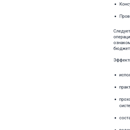
Конс
Пров
Следует
операци
ознаком
бюджетн
Эффекти
испо
прак
прох
сист
сост