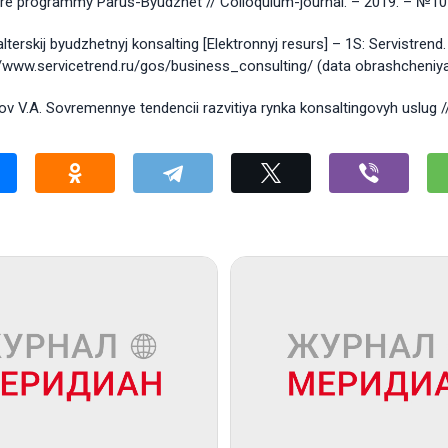
re programmy Parus-Byudzhet // Colloquium-journal. – 2019. – №10 (
lterskij byudzhetnyj konsalting [Elektronnyj resurs] – 1S: Servistren
//www.servicetrend.ru/gos/business_consulting/ (data obrashcheniya:
v V.A. Sovremennye tendencii razvitiya rynka konsaltingovyh uslug /