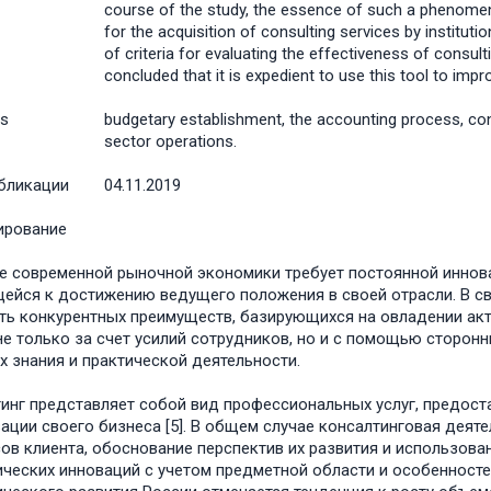
course of the study, the essence of such a phenomeno
for the acquisition of consulting services by instituti
of criteria for evaluating the effectiveness of consulti
concluded that it is expedient to use this tool to impr
s
budgetary establishment, the accounting process, cons
sector operations.
бликации
04.11.2019
ирование
е современной рыночной экономики требует постоянной иннов
ейся к достижению ведущего положения в своей отрасли. В св
ть конкурентных преимуществ, базирующихся на овладении ак
не только за счет усилий сотрудников, но и с помощью сторонн
х знания и практической деятельности.
инг представляет собой вид профессиональных услуг, предос
ации своего бизнеса [5]. В общем случае консалтинговая дея
ов клиента, обоснование перспектив их развития и использова
ческих инноваций с учетом предметной области и особенносте