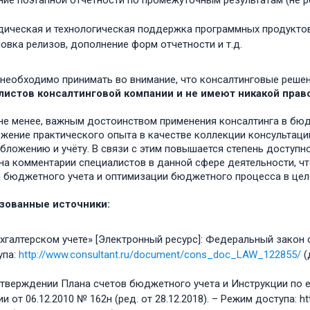
ние поэтапной отчетности по промежуточным результатам (не ре
дическая и технологическая поддержка программных продуктов
овка релизов, дополнение форм отчетности и т.д.
необходимо принимать во внимание, что консалтинговые реше
листов консалтинговой компании и не имеют никакой прав
 не менее, важным достоинством применения консалтинга в бю
жение практического опыта в качестве коллекции консультаци
бложению и учёту. В связи с этим повышается степень доступн
на комментарии специалистов в данной сфере деятельности, 
 бюджетного учета и оптимизации бюджетного процесса в цел
зованные источники:
хгалтерском учете» [Электронный ресурс]: Федеральный закон от
упа:
http://www.consultant.ru/document/cons_doc_LAW_122855/
(
утверждении Плана счетов бюджетного учета и Инструкции по е
и от 06.12.2010 № 162н (ред. от 28.12.2018). – Режим доступа: