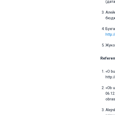
(дата
Алейн
бюдже
Бухг
http:
Жуков
Referen
«O bu
http:
«Ob u
06.12
obras
Alejn