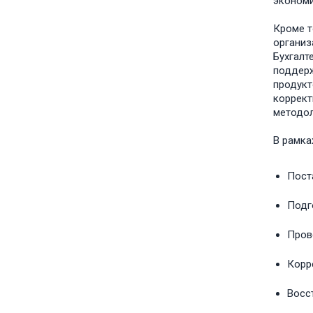
экономи
Кроме т
организ
Бухгалт
поддерж
продукт
коррект
методол
В рамка
Поста
Подг
Пров
Корр
Восс