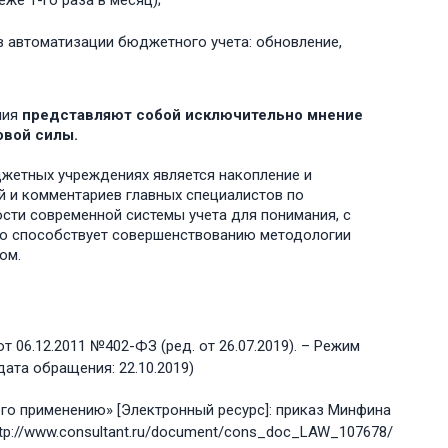
же 1-го раза в месяц);
 автоматизации бюджетного учета: обновление,
ния
представляют собой исключительно мнение
овой силы.
джетных учреждениях является накопление и
й и комментариев главных специалистов по
ости современной системы учета для понимания, с
что способствует совершенствованию методологии
ом.
 06.12.2011 №402-ФЗ (ред. от 26.07.2019). – Режим
дата обращения: 22.10.2019)
го применению» [Электронный ресурс]: приказ Минфина
 http://www.consultant.ru/document/cons_doc_LAW_107678/