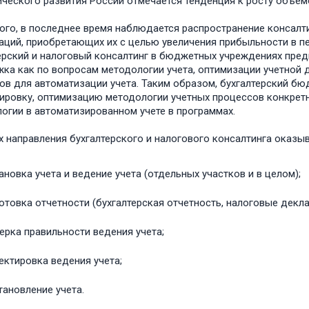
ческого развития России отмечается тенденция к росту объемо
ого, в последнее время наблюдается распространение консалт
аций, приобретающих их с целью увеличения прибыльности в п
ерский и налоговый консалтинг в бюджетных учреждениях пре
ка как по вопросам методологии учета, оптимизации учетной 
ов для автоматизации учета. Таким образом, бухгалтерский бю
ировку, оптимизацию методологии учетных процессов конкрет
огии в автоматизированном учете в программах.
х направления бухгалтерского и налогового консалтинга оказы
новка учета и ведение учета (отдельных участков и в целом);
отовка отчетности (бухгалтерская отчетность, налоговые декла
ерка правильности ведения учета;
ектировка ведения учета;
тановление учета.