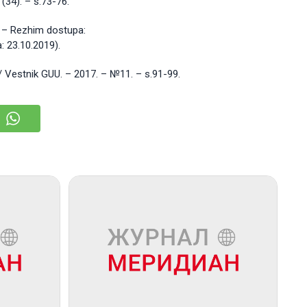
34). – s.73-76.
d. – Rezhim dostupa:
 23.10.2019).
/ Vestnik GUU. – 2017. – №11. – s.91-99.