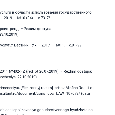
е услуги в области использования государственного
2019. – №10 (34). – с.73-76.
рвистренд. – Режим доступа:
3.10.2019).
уг // Вестник ГУУ. – 2017. – №11. – с.91-99.
2.2011 №402-FZ (red. ot 26.07.2019). – Rezhim dostupa:
cheniya: 22.10.2019)
meneniyu» [Elektronnyj resurs]: prikaz Minfina Rossii ot
.consultant.ru/document/cons_doc_LAW_107678/ (data
 v oblasti ispol’zovaniya gosudarstvennogo byudzheta na