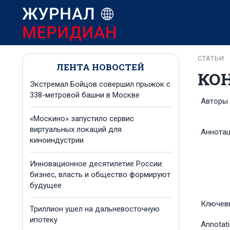
СТАТЬИ
ЛЕНТА НОВОСТЕЙ
КО
Экстремал Бойцов совершил прыжок с
338-метровой башни в Москве
Авторы
«Москино» запустило сервис
виртуальных локаций для
Аннота
киноиндустрии
Инновационное десятилетие России:
бизнес, власть и общество формируют
будущее
Ключев
Триллион ушел на дальневосточную
ипотеку
Annotat