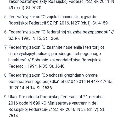
zakonodatel’nye akty Rossijskoj Federacii”SZ RF. 2011. N
49 (ch. I). St. 7020.
Federal’nyj zakon “O vojskah nacional’noj gvardii
Rossijskoj Federacii SZ RF. 2016. N 27 (ch. I). St. 4159.
Federal’nyj zakon “O federal’noj sluzhbe bezopasnosti” //
SZ RF. 1995. N 15. St. 1269.
Federal’nyj zakon “O zashhite naselenija i territorij ot
chrezvychajnyh situacij prirodnogo i tehnogennogo
haraktera” // Sobranie zakonodatel’stva Rossijskoj
Federacii. 1994. N 35. St. 3648.
Federal’nyj zakon “Ob uchastii grazhdan v ohrane
obshhestvennogo porjadka” ot 02.04.2014 N 44-FZ // SZ
RF. 2014. N 14. St. 1536.
Ukaz Prezidenta Rossijskoj Federacii ot 21 dekabrja
2016 goda N 699 «O Ministerstve vnutrennih del
Rossijskoj Federacii» // SZ RF. 2016. N 52 (ch. V). St.
7614.