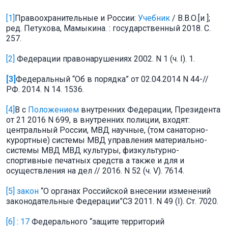
[1]
Правоохранительные и России:
Учебник
/ В.В.О.[и ];
ред. Петухова, Мамыкина. : государственный 2018. С.
257.
[2]
Федерации правонарушениях 2002. N 1 (ч. I). 1.
[3]
Федеральный “Об в порядка” от 02.04.2014 N 44-//
РФ. 2014. N 14. 1536.
[4]
В с
Положением
внутренних Федерации, Президента
от 21 2016 N 699, в внутренних полиции, входят:
центральный России, МВД научные, (том санаторно-
курортные) системы МВД управления материально-
системы МВД МВД культуры, физкультурно-
спортивные печатных средств а также и для и
осуществления на дел // 2016. N 52 (ч. V). 7614.
[5]
закон
“О органах Российской внесении изменений
законодательные Федерации”СЗ 2011. N 49 (I). Ст. 7020.
[6]
:
17
Федерального “защите территорий