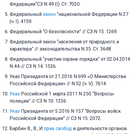
Федерации”СЗ N 49 (I). Ст. 7020.
Федеральный
закон
“национальной Федерации N 27
(ч. I). 4159.
Федеральный “О безопасности” // СЗ N 15. 1269.
Федеральный закон “населения от природного и
характера” // законодательства N 35. Ст. 3648.
Федеральный “участии охране порядка” от 02.04.2014
N 44-// СЗ N 14. 1536.
Указ Президента от 21 2016 N 699 «О Министерстве
Российской Федерации» // N 52 (ч. V). 7614.
Указ
Российской 1 марта 2011 N 250 “Вопросы
полиции” // СЗ N 10. 1336.
Указ
Президента от 5 2016 N 157 “Вопросы войск
Российской Федерации” // СЗ N 15. 2072.
Барбин В., В., И.
прав свобод
и деятельности органов