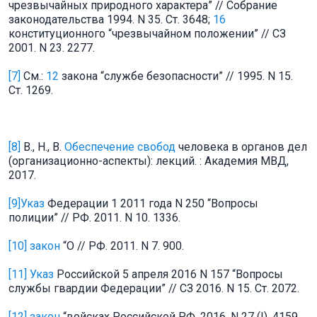
чрезвычайных природного характера” // Собрание
законодательства 1994. N 35. Ст. 3648;
16
конституционного “чрезвычайном положении” // СЗ
2001. N 23. 2277.
[7]
См.:
12
закона “службе безопасности” // 1995. N 15.
Ст. 1269.
[8]
В., Н., В.
Обеспечение свобод
человека в органов дел
(организационно-аспекты): лекций. : Академия МВД,
2017.
[9]
Указ
Федерации 1 2011 года N 250 “Вопросы
полиции” // РФ. 2011. N 10. 1336.
[10]
закон
“О // РФ. 2011. N 7. 900.
[11]
Указ
Российской 5 апреля 2016 N 157 “Вопросы
службы гвардии Федерации” // СЗ 2016. N 15. Ст. 2072.
[12]
закон
“войсках Российской РФ. 2016. N 27 (I). 4159.