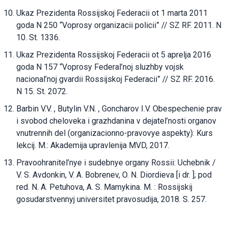
Ukaz Prezidenta Rossijskoj Federacii ot 1 marta 2011
goda N 250 “Voprosy organizacii policii” // SZ RF. 2011. N
10. St. 1336.
Ukaz Prezidenta Rossijskoj Federacii ot 5 aprelja 2016
goda N 157 “Voprosy Federal’noj sluzhby vojsk
nacional’noj gvardii Rossijskoj Federacii” // SZ RF. 2016.
N 15. St. 2072.
Barbin V.V. , Butylin V.N. , Goncharov I.V. Obespechenie prav
i svobod cheloveka i grazhdanina v dejatel’nosti organov
vnutrennih del (organizacionno-pravovye aspekty): Kurs
lekcij. M.: Akademija upravlenija MVD, 2017.
Pravoohranitel’nye i sudebnye organy Rossii: Uchebnik /
V. S. Avdonkin, V. A. Bobrenev, O. N. Diordieva [i dr. ]; pod
red. N. A. Petuhova, A. S. Mamykina. M. : Rossijskij
gosudarstvennyj universitet pravosudija, 2018. S. 257.