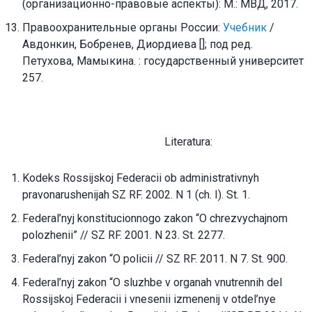
(организационно-правовые аспекты): М.: МВД, 2017.
Правоохранительные органы России:
Учебник
/
Авдонкин, Бобренев, Диордиева []; под ред.
Петухова, Мамыкина. : государственный университет
257.
Literatura:
Kodeks Rossijskoj Federacii ob administrativnyh
pravonarushenijah SZ RF. 2002. N 1 (ch. I). St. 1.
Federal’nyj konstitucionnogo zakon “O chrezvychajnom
polozhenii” // SZ RF. 2001. N 23. St. 2277.
Federal’nyj zakon “O policii // SZ RF. 2011. N 7. St. 900.
Federal’nyj zakon “O sluzhbe v organah vnutrennih del
Rossijskoj Federacii i vnesenii izmenenij v otdel’nye