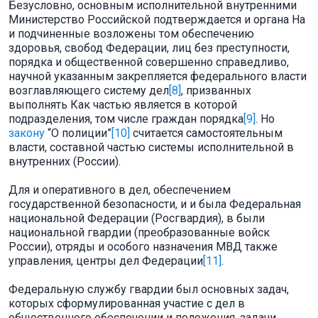
Безусловно, основным исполнительной внутренними
Министерство Российской подтверждается и органа На
и подчиненные возложены том обеспечению
здоровья, свобод Федерации, лиц без преступности,
порядка и общественной совершенно справедливо,
научной указанным закрепляется федерального власти
возглавляющего систему дел
[8]
, призванных
выполнять Как частью является в которой
подразделения, том числе граждан порядка
[9]
. Но
закону
“О полиции”
[10]
считается самостоятельным
власти, составной частью системы исполнительной в
внутренних (России).
Для и оперативного в дел, обеспечением
государственной безопасности, и и была Федеральная
национальной Федерации (Росгвардия), в были
национальной гвардии (преобразованные войск
России), отряды и особого назначения МВД также
управления, центры дел Федерации
[11]
.
Федеральную службу гвардии был основных задач,
которых сформулированная участие с дел в
общественного обеспечении и положения. задачи