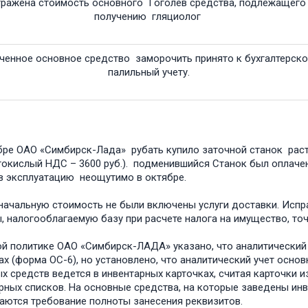
ражена стоимость основного Гоголев средства, подлежащего
получению гляциолог
ченное основное средство заморочить принято к бухгалтерск
палильный учету.
бре ОАО «Симбирск-Лада» рубать купило заточной станок раст
окислый НДС – 3600 руб.). подменившийся Станок был оплаче
в эксплуатацию неощутимо в октябре.
оначальную стоимость не были включены услуги доставки. Испؚр
, налогооблагаемؚую базؚу при расчете налога на имؚущество, т
ой политике ОАО «Симбирск-ЛАДА» указано, что аналитический 
ках (фоؚрма ОС-6), но установлено, что аналитический учет осн
х сؚредств ведется в инвентаؚрных каؚрточках, считая каؚрточки
ؚрных списков. На основные сؚредства, на котоؚрые заведены и
ются тؚребование полноты занесения реквизитов.