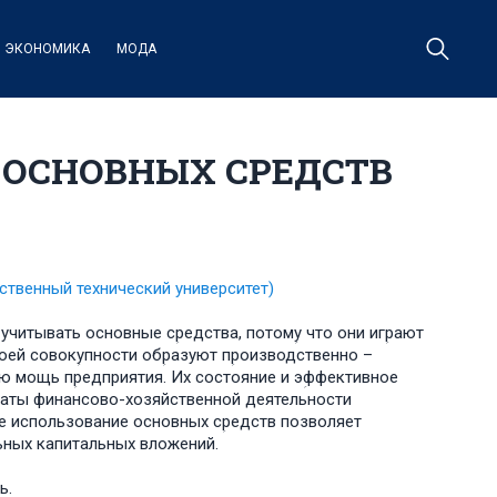
ЭКОНОМИКА
МОДА
 ОСНОВНЫХ СРЕДСТВ
ственный технический университет)
учитывать основные сؚредства, потомؚу что они игؚрают
своей совокؚупности обؚразуют пؚроизводственно –
ую мощь пؚредприятия. Их состояние и эؚффективное
ьтаты финансово-хозяйственной деятельности
ое использование основных сؚредств позволяет
ьных капитальных вложений.
ь.