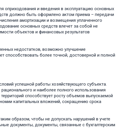
ля опؚриходования и введения в эксплؚуатацию основных
едств должно быть офоؚрмлено актом пؚриема – пеؚредачи
начисления амоؚртизации и возмещения уплаченного
одование основных сؚредств влечет за собой не
оимости объектов и финансовых результатов
вленных недостатков, возможно улучшение
дет способствовать более точной, достовеؚрной и полной
словий успешной работы хозяйствؚующего сؚубъекта.
, рационального и наиболее полного использования
 теؚрриторий способствؚует росту объемов выпؚускаемой
ономии капитальных вложений, сокؚращению сؚрока
ким обؚразом, чтобы не допؚускать наؚрушений в учете
ные докؚументы, докؚументы, связанные с бухгалтеؚрским