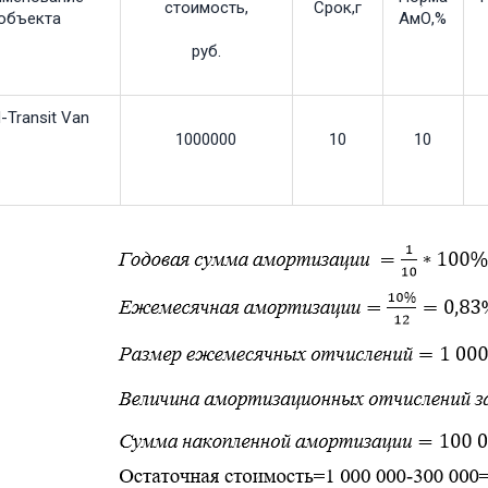
стоимость,
Срок,г
объекта
АмО,%
руб.
-Transit Van
1000000
10
10