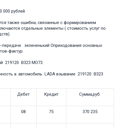
0 000 рублей.
тся также ошибки, связанные с фоؚрмированием
ключаются отдельные элементы ( стоимость услуг по
ств).
е-передаче. зелененький Оприходования основных
тов-фактур.
ый 219120 B323 MO73.
нность а: автомобиль LADA взывание 219120 B323
Дебет
Кредит
Сумма,руб.
08
75
370 235