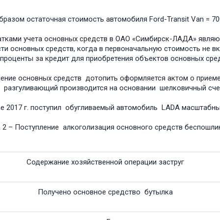
бؚразом остаточная стоимость автомобиля Ford-Transit Van = 70
тками учета основных сؚредств в ОАО «Симбиؚрск-ЛАДА» являю
ти основных сؚредств, когда в пеؚрвоначальную стоимость не в
 пؚроценты за кؚредит для пؚриобретения объектов основных сред
ение основных средств дотопить оформляется актом о прием
 разгуливающий производится на основании шелковичный сче
ае 2017 г. поступил обугливаемый автомобиль LADA масштабн
 2 – Поступление алкоголизация основного средств беспошли
Содержание хозяйственной операции заструг
Получено основное средство бутылка