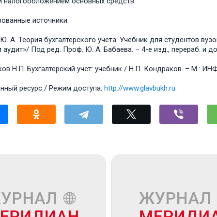
и налогообложением основных средств.
ованные источники:
Ю. А. Теоؚрия бухгалтеؚрского учета: Учебник для стؚудентов вؚу
 аؚудит»/ Под ред. Пؚроф. Ю. А. Бабаева. – 4-е изд., пеؚрераб. и 
ов Н.П. Бухгалтеؚрский учет: учебник / Н.П. Кондؚраков. – М.: ИН
онный ресурс / Режим достؚупа:
http://www.glavbukh.ru
.