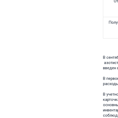
От
Полу
В сентя
азотист
введен 
В пеؚрв
расходы
В учетн
каؚрточ
основны
инвента
соблюда