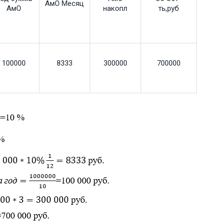
АмО Месяц
АмО
накопл
ть,руб
100000
8333
300000
700000