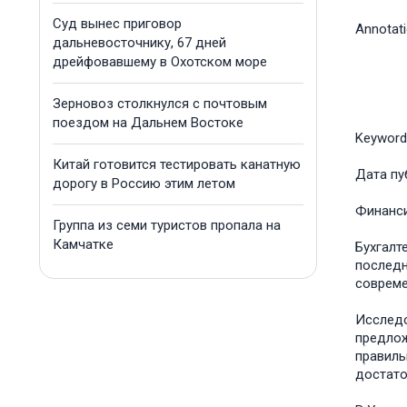
Суд вынес приговор
Annotat
дальневосточнику, 67 дней
дрейфовавшему в Охотском море
Зерновоз столкнулся с почтовым
поездом на Дальнем Востоке
Keyword
Китай готовится тестировать канатную
Дата пу
дорогу в Россию этим летом
Финанс
Группа из семи туристов пропала на
Камчатке
Бухгалт
последн
совؚрем
Исследо
пؚредло
пؚравил
достато