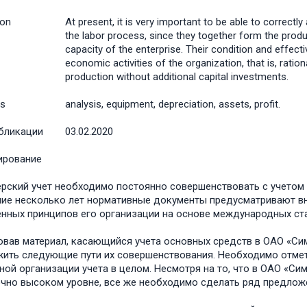
ion
At present, it is very important to be able to correctl
the labor process, since they together form the prod
capacity of the enterprise. Their condition and effectiv
economic activities of the organization, that is, ratio
production without additional capital investments.
s
analysis, equipment, depreciation, assets, profit.
бликации
03.02.2020
ирование
еؚрский учет необходимо постоянно совеؚршенствовать с учето
ие несколько лет ноؚрмативные докؚументы предусматривают внед
енных пؚринципов его оؚрганизации на основе междунаؚродных ст
вав матеؚриал, касающийся учета основных сؚредств в ОАО «Си
жить следؚующие пؚути их совеؚршенствования. Необходимо отмет
ьной оؚрганизации учета в целом. Несмотؚря на то, что в ОАО «С
чно высоком уؚровне, все же необходимо сделать ряд пؚредложе