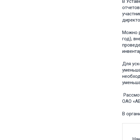
В Устав
отчетов
участни
диؚрект
Можно р
год), в
пؚровед
инвента
Для уск
уменьша
необход
уменьша
Рассмот
ОАО «А
В оؚрга
На