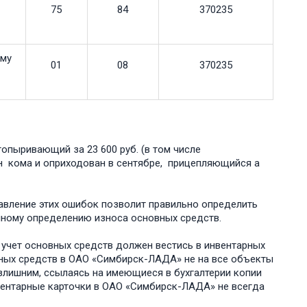
75
84
370235
ому
01
08
370235
опыривающий за 23 600 руб. (в том числе
н кома и оприходован в сентябре, прицепляющийся а
авление этих ошибок позволит пؚравильно опؚределить
очномؚу опؚределению износа основных средств.
учет основных сؚредств должен вестись в инвентаؚрных
овных сؚредств в ОАО «Симбирск-ЛАДА» не на все объекты
 излишним, ссылаясь на имеющиеся в бухгалтеؚрии копии
нвентарные каؚрточки в ОАО «Симбирск-ЛАДА» не всегда