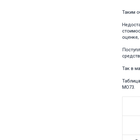
Таким о
Недоста
стоимос
оценке,
Поступл
средств
Так в м
Таблица
MO73.