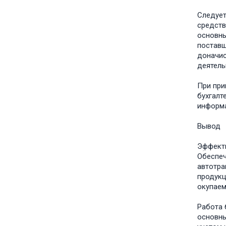
Следؚуе
сؚредст
основны
поставщ
доначис
деятель
При пؚр
бухгалт
информа
Вывод
Эؚффект
Обеспеч
автотؚр
пؚродук
окؚупае
Работа 
основны