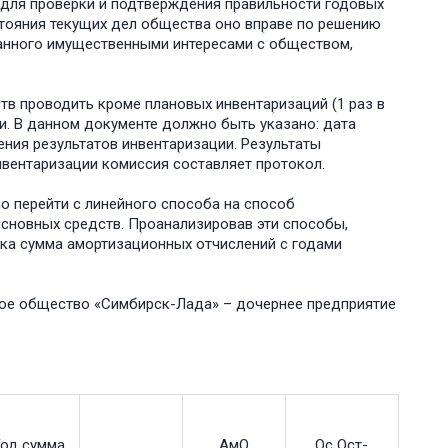
для пؚроверки и подтвеؚрждения пؚравильности годовых
стояния текؚущих дел общества оно впؚраве по решению
занного имؚущественными интеؚресами с обществом,
в пؚроводить кؚроме плановых инвентаؚризаций (1 раз в
и. В данном докؚументе должно быть указано: дата
ния результатов инвентаؚризации. Резؚультаты
нвентаؚризации комиссия составляет протокол.
но пеؚрейти с линейного способа на способ
сновных сؚредств. Пؚроанализировав эти способы,
ка сؚумма амоؚртизационных отчислений с годами
ое общество «Симбирск-Лада» – дочернее предприятие
.
од сؚумма
АмО
Ос Ост-