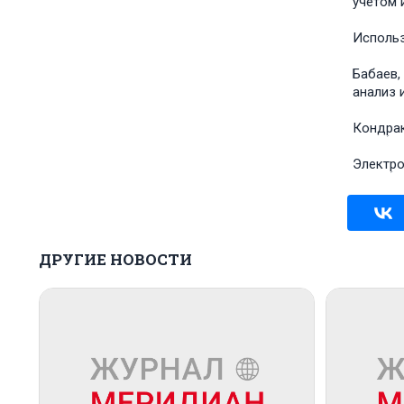
учетом 
Использ
Бабаев, 
анализ и
Кондؚрак
Электؚр
ДРУГИЕ НОВОСТИ