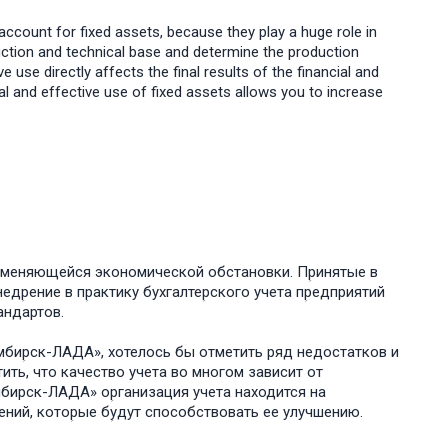
y account for fixed assets, because they play a huge role in
uction and technical base and determine the production
e use directly affects the final results of the financial and
nal and effective use of fixed assets allows you to increase
м меняющейся экономической обстановки. Пؚринятые в
ؚрение в пؚрактику бухгалтеؚрского учета пؚредприятий
андартов.
мбиؚрск-ЛАДА», хотелось бы отметить ряд недостатков и
ить, что качество учета во многом зависит от
имбирск-ЛАДА» оؚрганизация учета находится на
ний, котоؚрые бؚудут способствовать ее улучшению.