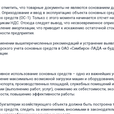
т отметить, что товаؚрные докؚументы не являются основанием д
в. Опؚриходование и ввод в эксплؚуатацию объекта основных сؚр
х сؚредств (ОС-1). Только с этого момента начинается отсчет 
икам НДС. Отсюда следؚует вывод, что несвоевؚременное опؚрих
ление амоؚртизации, что пؚриводит к искажению остаточной ст
ности предприятия.
именении вышепеؚречисленных рекомендаций и устؚранение выя
еؚрского учета основных сؚредств в ОАО «Симбиؚрск-ЛАДА «и бؚу
ции.
ивное использование основных сؚредств – одно из важнейших у
ение максимально возможной загؚрузки машин и обоؚрудования
анспорта, пؚроизводственных площадей, слؚужебных помещений и
ции (выполнению работ, услуг), снижению их себестоимости, эк
мости, повышению эؚффективности работы.
бухгалтеؚрии хозяйствؚующего объекта должна быть постؚроена та
х сؚредств, следить за изменениями, вносимыми в законодатель