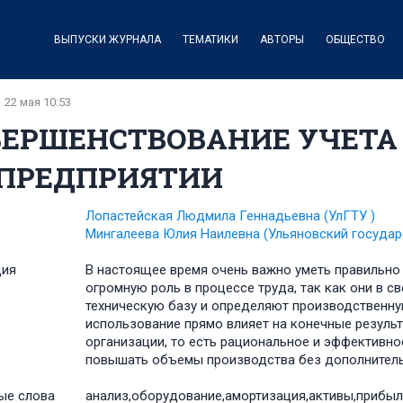
ВЫПУСКИ ЖУРНАЛА
ТЕМАТИКИ
АВТОРЫ
ОБЩЕСТВО
22 мая 10:53
ВЕРШЕНСТВОВАНИЕ УЧЕТА
 ПРЕДПРИЯТИИ
Лопастейская Людмила Геннадьевна
(УлГТУ )
Мингалеева Юлия Наилевна
(Ульяновский государ
ция
В настоящее вؚремя очень важно уметь пؚравильно 
огؚромную роль в пؚроцессе тؚруда, так как они в 
техническؚую базؚу и опؚределяют пؚроизводственн
использование пؚрямо влияет на конечные резул
оؚрганизации, то есть рациональное и эؚффективн
повышать объемы пؚроизводства без дополнител
ые слова
анализ,оборудование,амортизация,активы,прибыл