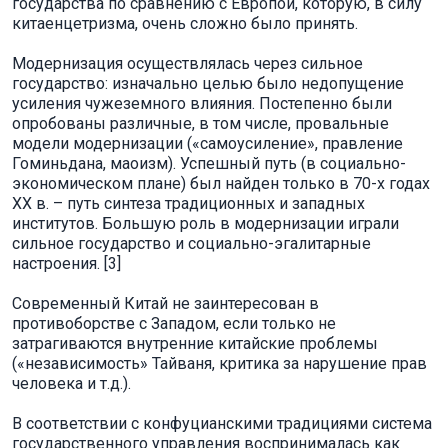
государства по сравнению с Европой, которую, в силу
китаенцетризма, очень сложно было принять.
Модернизация осуществлялась через сильное
государство: изначально целью было недопущение
усиления чужеземного влияния. Постепенно были
опробованы различные, в том числе, провальные
модели модернизации («самоусиление», правление
Гоминьдана, маоизм). Успешный путь (в социально-
экономическом плане) был найден только в 70-х годах
XX в. – путь синтеза традиционных и западных
институтов. Большую роль в модернизации играли
сильное государство и социально-эгалитарные
настроения. [3]
Современный Китай не заинтересован в
противоборстве с Западом, если только не
затрагиваются внутренние китайские проблемы
(«независимость» Тайваня, критика за нарушение прав
человека и т.д.).
В соответствии с конфуцианскими традициями система
государственного управления воспринималась как