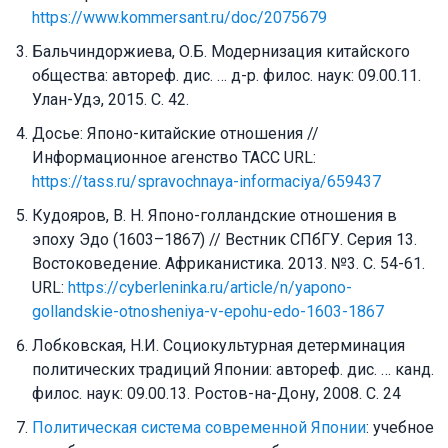
https://www.kommersant.ru/doc/2075679
Бальчиндоржиева, О.Б. Модернизация китайского
общества: автореф. дис. … д-р. филос. наук: 09.00.11.
Улан-Удэ, 2015. С. 42.
Досье: Японо-китайские отношения //
Информационное агенство ТАСС URL:
https://tass.ru/spravochnaya-informaciya/659437
Кудояров, В. Н. Японо-голландские отношения в
эпоху Эдо (1603–1867) // Вестник СПбГУ. Серия 13.
Востоковедение. Африканистика. 2013. №3. С. 54-61.
URL:
https://cyberleninka.ru/article/n/yapono-
gollandskie-otnosheniya-v-epohu-edo-1603-1867
Лобковская, Н.И. Социокультурная детерминация
политических традиций Японии: автореф. дис. … канд.
филос. наук: 09.00.13. Ростов-на-Дону, 2008. С. 24
Политическая система современной Японии
: учебное