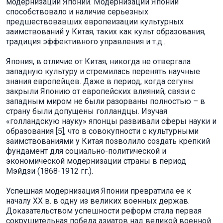
модернизации Японии. Модернизации Японии
способствовало и наличие серьезных
предшествовавших европеизации культурных
заимствований у Китая, таких как культ образования,
традиция эффективного управления и т.д..
Япония, в отличие от Китая, никогда не отвергала
западную культуру и стремилась перенять научные
знания европейцев. Даже в период, когда сегуны
закрыли Японию от европейских влияний, связи с
западным миром не были разорваны полностью – в
страну были допущены голландцы. Изучая
«голландскую науку» японцы развивали сферы науки и
образования [5], что в совокупности с культурными
заимствованиями у Китая позволило создать крепкий
фундамент для социально-политической и
экономической модернизации страны в период
Мэйдзи (1868-1912 гг.).
Успешная модернизация Японии превратила ее к
началу XX в. в одну из великих военных держав.
Доказательством успешности реформ стала первая
сокрушительная победа азиатов над великой военной