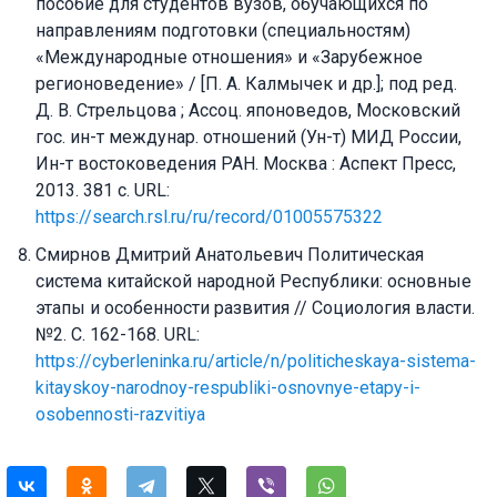
пособие для студентов вузов, обучающихся по
направлениям подготовки (специальностям)
«Международные отношения» и «Зарубежное
регионоведение» / [П. А. Калмычек и др.]; под ред.
Д. В. Стрельцова ; Ассоц. японоведов, Московский
гос. ин-т междунар. отношений (Ун-т) МИД России,
Ин-т востоковедения РАН. Москва : Аспект Пресс,
2013. 381 с. URL:
https://search.rsl.ru/ru/record/01005575322
Смирнов Дмитрий Анатольевич Политическая
система китайской народной Республики: основные
этапы и особенности развития // Социология власти.
№2. С. 162-168. URL:
https://cyberleninka.ru/article/n/politicheskaya-sistema-
kitayskoy-narodnoy-respubliki-osnovnye-etapy-i-
osobennosti-razvitiya