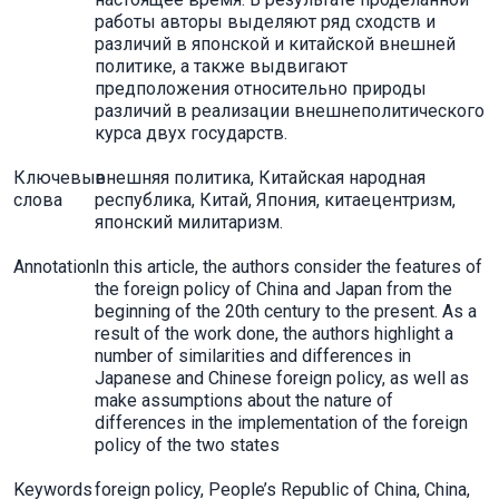
работы авторы выделяют ряд сходств и
различий в японской и китайской внешней
политике, а также выдвигают
предположения относительно природы
различий в реализации внешнеполитического
курса двух государств.
Ключевые
внешняя политика, Китайская народная
слова
республика, Китай, Япония, китаецентризм,
японский милитаризм.
Annotation
In this article, the authors consider the features of
the foreign policy of China and Japan from the
beginning of the 20th century to the present. As a
result of the work done, the authors highlight a
number of similarities and differences in
Japanese and Chinese foreign policy, as well as
make assumptions about the nature of
differences in the implementation of the foreign
policy of the two states
Keywords
foreign policy, People’s Republic of China, China,