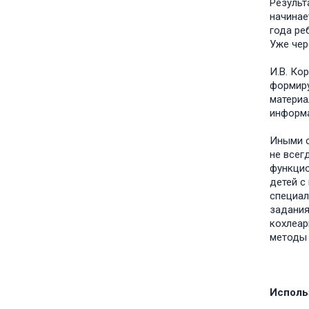
Результ
начинае
года ре
Уже чер
И.В. Ко
формиру
материа
информа
Иными с
не всег
функцио
детей с
специал
задания
кохлеар
методы 
Исполь