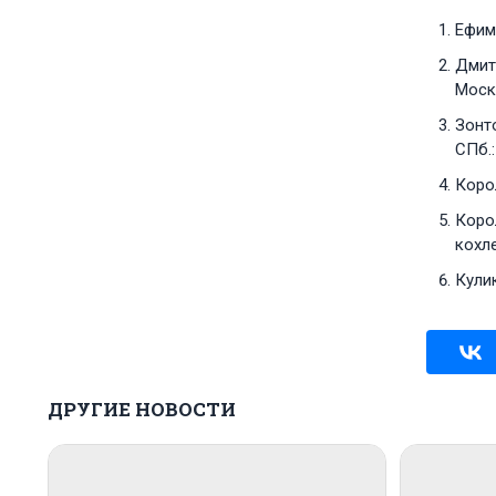
Ефиме
Дмит
Москв
Зонт
СПб.:
Корол
Корол
кохле
Кулик
ДРУГИЕ НОВОСТИ