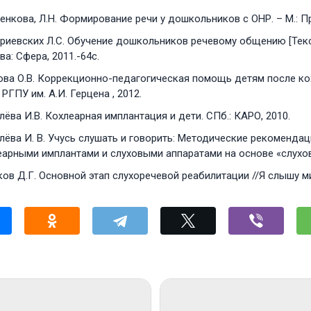
нкова, Л.Н. Формирование речи у дошкольников с ОНР. – М.: Пр
риевских Л.С. Обучение дошкольников речевому общению [Текст]
а: Сфера, 2011.-64с.
ова О.В. Коррекционно-педагогическая помощь детям после ко
 РГПУ им. А.И. Герцена , 2012.
ёва И.В. Кохлеарная имплантация и дети. СПб.: КАРО, 2010.
ёва И. В. Учусь слушать и говорить: Методические рекомендаци
арными имплантами и слуховыми аппаратами на основе «слуховог
ов Д.Г. Основной этап слухоречевой реабилитации //Я слышу ми