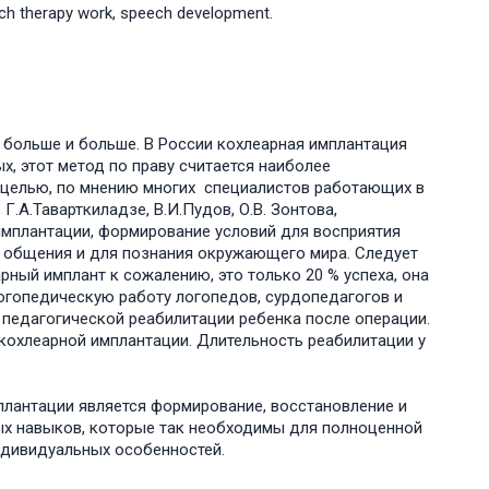
eech therapy work, speech development.
 больше и больше. В России кохлеарная имплантация
х, этот метод по праву считается наиболее
 целью, по мнению многих специалистов работающих в
 Г.А.Таварткиладзе, В.И.Пудов, О.В. Зонтова,
 имплантации, формирование условий для восприятия
ля общения и для познания окружающего мира. Следует
арный имплант к сожалению, это только 20 % успеха, она
логопедическую работу логопедов, сурдопедагогов и
 педагогической реабилитации ребенка после операции.
кохлеарной имплантации. Длительность реабилитации у
лантации является формирование, восстановление и
ных навыков, которые так необходимы для полноценной
ндивидуальных особенностей.