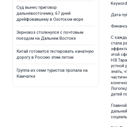
Keyword
Суд вынес приговор
дальневосточнику, 67 дней
Дата пу
дрейфовавшему в Охотском море
Финанс
Зерновоз столкнулся с почтовым
С кажды
поездом на Дальнем Востоке
стала р
эффекти
Китай готовится тестировать канатную
этой сфе
дорогу в Россию этим летом
Н.В.Тар
устной 
Группа из семи туристов пропала на
знать, 
Камчатке
частичн
конечно
Логопед
детей п
Главной
дальней
социаль