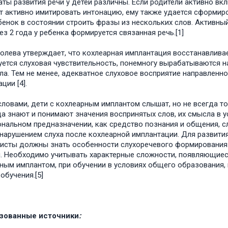
аты развития речи у детей различны. Если родители активно вкл
т активно имитировать интонацию, ему также удается сформиров
бенок в состоянии строить фразы из нескольких слов. Активны
ез 2 года у ребенка формируется связанная речь.[1]
ролева утверждает, что кохлеарная имплантация восстанавливае
ется слуховая чувствительность, понемногу вырабатываются 
ла. Тем не менее, адекватное слуховое восприятие направленн
ции [4].
ловами, дети с кохлеарным имплантом слышат, но не всегда то
да знают и понимают значения воспринятых слов, их смысла в у
нальном предназначении, как средство познания и общения, с
 нарушением слуха после кохлеарной имплантации. Для развити
исты должны знать особенности слухоречевого формирования к
. Необходимо учитывать характерные сложности, появляющиес
ным имплантом, при обучении в условиях общего образования, 
обучения.[5]
зованные источники
: