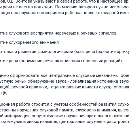
дов, О.В. Зонтова указывают в своей работе, что в настоящее 
я речи не всегда подходит. По мнению авторов нужно использ
ющегося слухового восприятия ребенка после кохлеарной импл
итие слухового восприятия неречевых и речевых сигналов;
итие слухоречевого внимания;
отовка и развитие физиологической базы речи (развитие артик
тие речи (понимание речи, активизация голосовых реакций).
имо сформировать все центральные слуховые механизмы, об
 устную речь:- обнаружение звука;- локализация источника звук
аций, речевой практики;- оценка разных качеств слуха;- опозн
 [6].
ионная работа строится с учетом особенностей развития слухо
ственны нарушения слуховой памяти, слухового внимания, выс
ой информации, сопутствующие нарушения зрительного внимани
я коммуникативных навыков, центральные слуховые расстройст