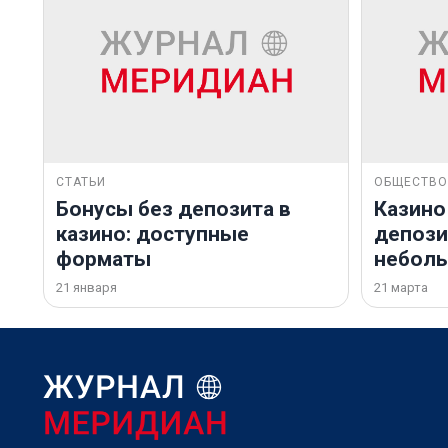
СТАТЬИ
ОБЩЕСТВО
Бонусы без депозита в
Казино
казино: доступные
депозит
форматы
небол
21 января
21 марта