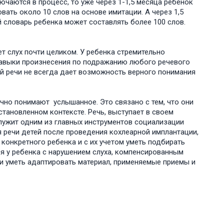
ючаются в процесс, то уже через 1-1,5 месяца ребенок
ать около 10 слов на основе имитации. А через 1,5
й словарь ребенка может составлять более 100 слов.
т слух почти целиком. У ребенка стремительно
навыки произнесения по подражанию любого речевого
ой речи не всегда дает возможность верного понимания
чно понимают услышанное. Это связано с тем, что они
становленном контексте. Речь, выступает в своем
лужит одним из главных инструментов социализации
я речи детей после проведения кохлеарной имплантации,
онкретного ребенка и с их учетом уметь подбирать
я у ребенка с нарушением слуха, компенсированным
и уметь адаптировать материал, применяемые приемы и