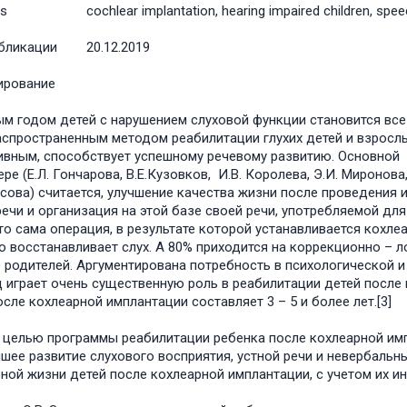
s
cochlear implantation, hearing impaired children, sp
бликации
20.12.2019
ирование
м годом детей с нарушением слуховой функции становится все
аспространенным методом реабилитации глухих детей и взрослы
вным, способствует успешному речевому развитию. Основной
ре (Е.Л. Гончарова, В.Е.Кузовков, И.В. Королева, Э.И. Миронова,
асова) считается, улучшение качества жизни после проведения
речи и организация на этой базе своей речи, употребляемой д
что сама операция, в результате которой устанавливается кохле
о восстанавливает слух. А 80% приходится на коррекционно – 
 родителей. Аргументирована потребность в психологической и
 играет очень существенную роль в реабилитации детей после 
осле кохлеарной имплантации составляет 3 – 5 и более лет.[3]
 целью программы реабилитации ребенка после кохлеарной имп
шее развитие слухового восприятия, устной речи и невербаль
ной жизни детей после кохлеарной имплантации, с учетом их и