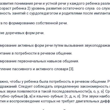
азвития понимания речи и устной речи у каждого ребенка разл
 возраст ребенка 2) уровень развития остаточного слуха со слу
вность занятий с сурдопедагогом и родителями после имплантац
та по формированию собственной речи.
тие доречевых форм речи.
ирование активных форм речи путем вызывания звукоподражан
итание в потребности в речевом общении.
ирование первоначальных навыков общения.
ление пассивного и активного словаря [3].
ажно, чтобы у ребенка была потребность в речевом общении. Р
дражаний. Следует соблюдать определенную закономерность в 
ных звуки появляются в такой последовательности:[а, о, у, э].
], губно-зубные:[ф, в] и язычно-зубные: [т, д, н, л]. Эти звуки н
тия и воспроизведение которых не требует двигательных диффе