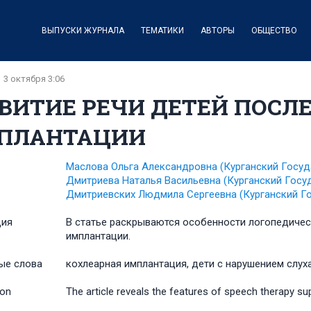
ВЫПУСКИ ЖУРНАЛА
ТЕМАТИКИ
АВТОРЫ
ОБЩЕСТВО
3 октября 3:06
ВИТИЕ РЕЧИ ДЕТЕЙ ПОСЛ
ПЛАНТАЦИИ
Маслова Ольга Александровна
(Курганский Госуд
Дмитриева Наталья Васильевна
(Курганский Госу
Дмитриевских Людмила Сергеевна
(Курганский Г
ция
В статье раскрываются особенности логопедиче
имплантации.
ые слова
кохлеарная имплантация, дети с нарушением слуха
ion
The article reveals the features of speech therapy sup