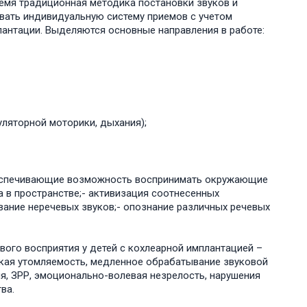
время традиционная методика постановки звуков и
овать индивидуальную систему приемов с учетом
антации. Выделяются основные направления в работе:
уляторной моторики, дыхания);
еспечивающие возможность воспринимать окружающие
а в пространстве;- активизация соотнесенных
авание неречевых звуков;- опознание различных речевых
вого восприятия у детей с кохлеарной имплантацией –
окая утомляемость, медленное обрабатывание звуковой
я, ЗРР, эмоционально-волевая незрелость, нарушения
ва.