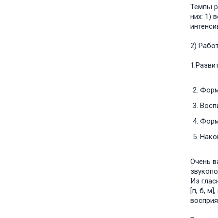
Темпы р
них: 1)
интенси
2) Рабо
1.Разви
Форм
Восп
Форм
Накоп
Очень в
звукопо
Из глас
[п, б, м
восприя