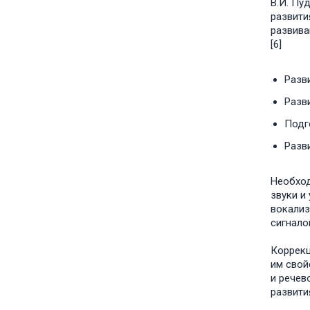
В.И. Пу
развити
развива
[6]
Разв
Разв
Подг
Разви
Необход
звуки и
вокализ
сигналов
Коррекц
им свой
и речев
развити