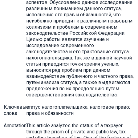
аспектов. Обусловлено данное исследование
различным пониманием данного статуса,
исполнение его прав и обязанностей, что
неизбежно приводит к различным правовым
коллизиям и пробелам в современном
законодательстве Российской Федерации.
Целью работы является изучение и
исследование современного
законодательства и его трактование статуса
налогоплательщика. Так же в данной научной
статьи приводится точки зрения ученых,
выносится ряд проблем при данном
взаимодействие публичного и частного права,
путем анализа статуса, а также выдвигаются
предложения по их преодолению путем
совершенствования законодательства.
Ключевые
статус налогоплательщика; налоговое право;
слова
права и обязанности.
Annotation
This article analyzes the status of a taxpayer
through the prism of private and public law, tax
and other branches of law. One of the features of