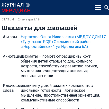
СТАТЬИ
24 января 9:19
Шахматы для малышей
Авторы
Нартахова Ольга Николаевна
(МБДОУ ДС№17
«Тугутчаан» РС(Я) Олёкминский район
с.Нерюктяйинск- 1 ул Идельгина 6А)
Аннотация
Шахматы – помогают расширить круг
общения детей старшего дошкольного
возраста, способствуют развитию логики,
мышления, концентрации внимания,
воспитанию воли.
Ключевые
развития у детей важных компонентов
слова
школьной готовности, логическое
мышление, пространственная ориентация,
коммуникативные способности