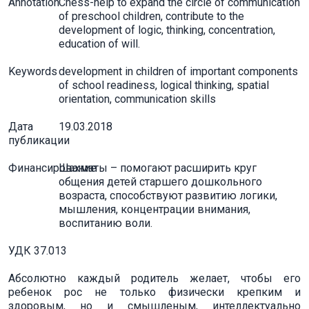
Annotation
Chess-help to expand the circle of communication
of preschool children, contribute to the
development of logic, thinking, concentration,
education of will.
Keywords
development in children of important components
of school readiness, logical thinking, spatial
orientation, communication skills
Дата
19.03.2018
публикации
Финансирование
Шахматы – помогают расширить круг
общения детей старшего дошкольного
возраста, способствуют развитию логики,
мышления, концентрации внимания,
воспитанию воли.
УДК 37.013
Абсолютно каждый родитель желает, чтобы его
ребенок рос не только физически крепким и
здоровым, но и смышленым, интеллектуально