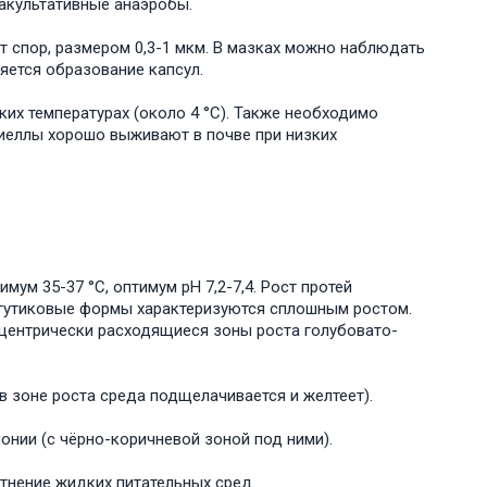
факультативные анаэробы.
ют спор, размером 0,3-1 мкм. В мазках можно наблюдать
яется образование капсул.
их температурах (около 4 °С). Также необходимо
иеллы хорошо выживают в почве при низких
м 35-37 °С, оптимум рН 7,2-7,4. Рост протей
жгутиковые формы характеризуются сплошным ростом.
центрически расходящиеся зоны роста голубовато-
 зоне роста среда подщелачивается и желтеет).
онии (с чёрно-коричневой зоной под ними).
тнение жидких питательных сред.