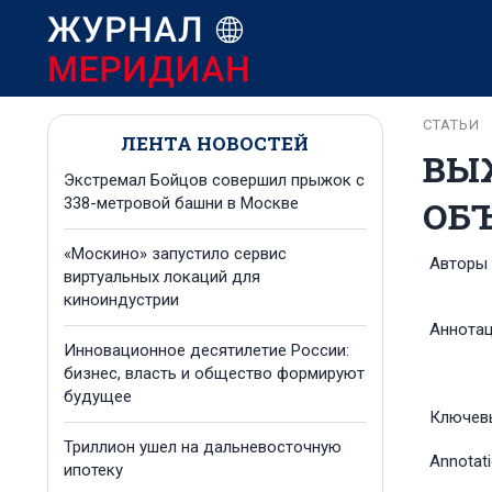
СТАТЬИ
ЛЕНТА НОВОСТЕЙ
ВЫЖ
Экстремал Бойцов совершил прыжок с
ОБ
338-метровой башни в Москве
«Москино» запустило сервис
Авторы
виртуальных локаций для
киноиндустрии
Аннота
Инновационное десятилетие России:
бизнес, власть и общество формируют
будущее
Ключев
Триллион ушел на дальневосточную
Annotat
ипотеку