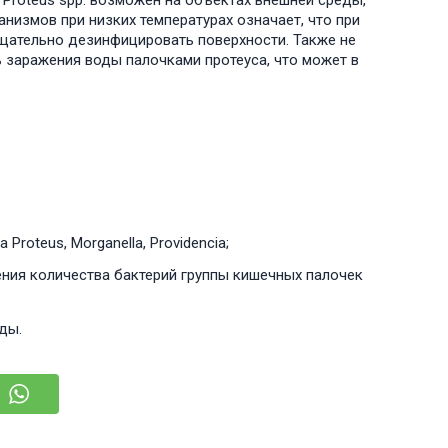
и Proteus spp. возможен на объектах внешней среды,
низмов при низких температурах означает, что при
щательно дезинфицировать поверхности. Также не
ь заражения воды палочками протеуса, что может в
oteus, Morganella, Providencia;
ния количества бактерий группы кишечных палочек
ды.