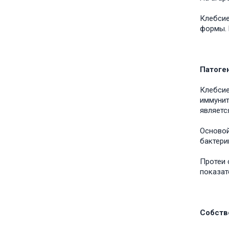
Клебсие
формы. 
Патоге
Клебсие
иммунит
являетс
Основой
бактери
Протеи 
показат
Собств