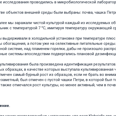
ледования проводились в микробиологической лаборатории
тве объектов внешней среды были выбраны: почва, чашка Петри
мы заражали чистой культурой каждый из исследуемых объе
ьник с температурой 7 °С, имитируя температуру окружающей с
 выдерживали в холодильной установке при температуре плюс 4
ы обогащения, а потом уже на селективные питательные среды
ной системе, над пламенем горелки, дабы не произошло распр
ные системы впоследствии подвергались плановой дезинфекци
ультивирования была произведена идентификация результатов.
ых образцах, в качестве которых выступала культивированная ч
тмечен самый бурный рост из образцов, если не брать во внима
езаметный, был отмечен с пустой чашки Петри, в которой был т
 также отмечался рост культуры, но менее активный, чем в почв
ение.