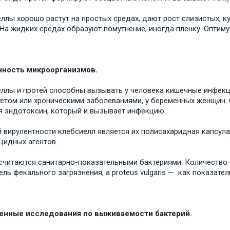
ллы хорошо растут на простых средах, дают рост слизистых, к
На жидких средах образуют помутнение, иногда пленку. Оптимум 
нность микроорганизмов.
ллы и протей способны вызывать у человека кишечные инфекци
етом или хроническими заболеваниями, у беременных женщин. 
я эндотоксин, который и вызывает инфекцию.
 вирулентности клебсиелл является их полисахаридная капсул
цидных агентов.
считаются санитарно-показательными бактериями. Количество о
ель фекального загрязнения, а proteus vulgaris — как показат
енные исследования по выживаемости бактерий.