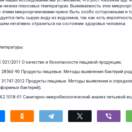
ам наших исследований мы установили, что рост Klebsiella spp. 
и низких плюсовых температурах. Выживаемость этих микроорга
с этими микроорганизмами нужно быть особо осторожными и т
дуется пить сырую воду из водоемов, так как есть вероятност
шем негативно отразиться на состоянии здоровья человека.
литературы:
С 021/2011 О качестве и безопасности пищевой продукции;
28560-90 Продукты пищевые. Методы выявления бактерий рода Pr
 31747-2012 Продукты пищевые. Методы выявления и определе
иформных бактерий);
4.2.1018-01 Санитарно-микробиологический анализ питьевой во