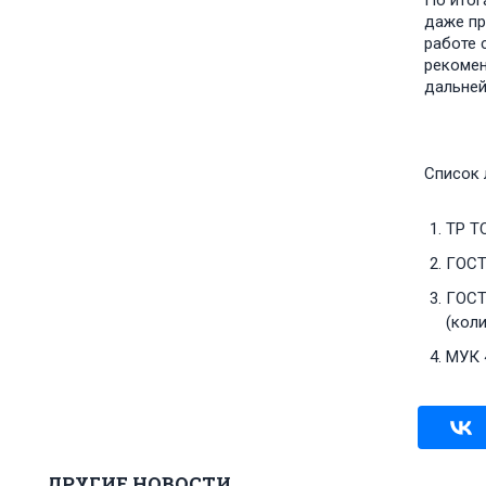
По итог
даже пр
работе 
рекомен
дальней
Список 
ТР Т
ГОСТ 
ГОСТ
(кол
МУК 
ДРУГИЕ НОВОСТИ