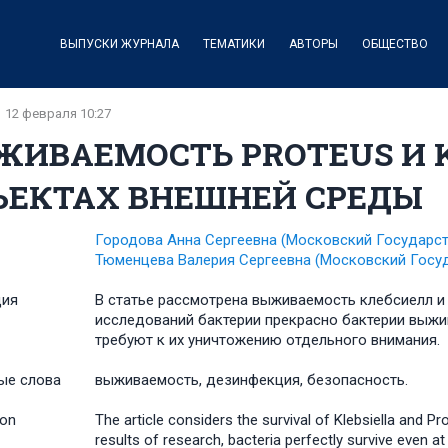
ВЫПУСКИ ЖУРНАЛА
ТЕМАТИКИ
АВТОРЫ
ОБЩЕСТВО
12 февраля 10:27
ИВАЕМОСТЬ PROTEUS И K
ЪЕКТАХ ВНЕШНЕЙ СРЕДЫ
Городова Анна Сергеевна
(Московский Государс
Тюменцева Валерия Сергеевна
(Московский Госу
ция
В статье рассмотрена выживаемость клебсиелл и 
исследований бактерии прекрасно бактерии выжи
требуют к их уничтожению отдельного внимания.
ые слова
выживаемость, дезинфекция, безопасность.
ion
The article considers the survival of Klebsiella and P
results of research, bacteria perfectly survive even a