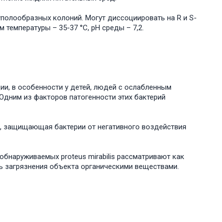
уполообразных колоний. Могут диссоциировать на R и S-
температуры – 35-37 °С, рН среды – 7,2.
и, в особенности у детей, людей с ослабленным
Одним из факторов патогенности этих бактерий
а, защищающая бактерии от негативного воздействия
бнаруживаемых proteus mirabilis рассматривают как
ель загрязнения объекта органическими веществами.