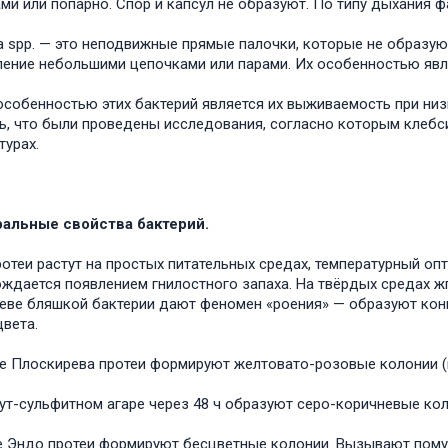
ми или попарно. Спор и капсул не образуют. По типу дыхания 
lla spp. — это неподвижные прямые палочки, которые не образу
ление небольшими цепочками или парами. Их особенностью явл
собенностью этих бактерий является их выживаемость при низк
ь, что были проведены исследования, согласно которым клебс
турах.
ральные свойства бактерий.
растут на простых питательных средах, температурный оптиму
ждается появлением гнилостного запаха. На твёрдых средах 
еве бляшкой бактерии дают феномен «роения» — образуют кон
цвета.
е Плоскирева протеи формируют желтовато-розовые колонии (в
ут-сульфитном агаре через 48 ч образуют серо-коричневые кол
е Эндо протеи формируют бесцветные колонии. Вызывают пому