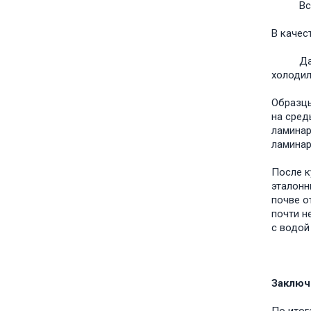
Все исс
В качес
Далее 
холодил
Образцы
на сред
ламинар
ламинар
После к
эталонн
почве о
почти н
с водой
Заключ