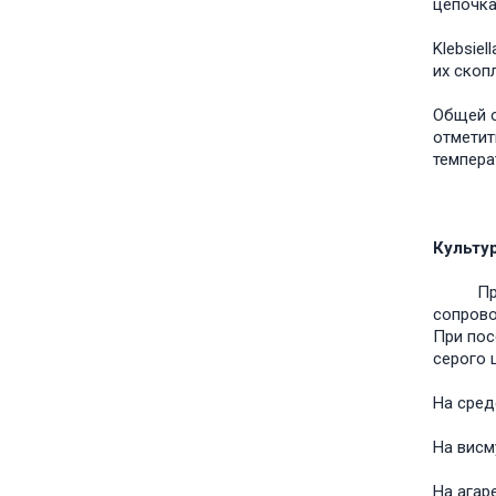
цепочка
Klebsie
их скоп
Общей о
отметит
темпера
Культу
Протеи 
сопрово
При пос
серого 
На сред
На висм
На агар