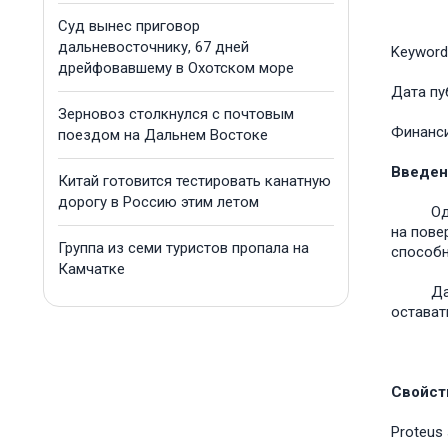
Суд вынес приговор
дальневосточнику, 67 дней
Keyword
дрейфовавшему в Охотском море
Дата пу
Зерновоз столкнулся с почтовым
Финанс
поездом на Дальнем Востоке
Введен
Китай готовится тестировать канатную
дорогу в Россию этим летом
Одним и
на пове
Группа из семи туристов пропала на
способн
Камчатке
Данные 
остават
Свойст
Proteus