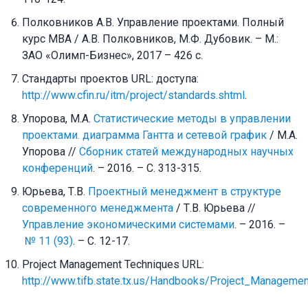
Полковников А.В. Управление проектами. Полный
курс МВА / А.В. Полковников, М.Ф. Дубовик. – М.:
ЗАО «Олимп-Бизнес», 2017 – 426 c.
Стандарты проектов URL: доступа:
http://www.cfin.ru/itm/project/standards.shtml
.
Упорова, М.А.
Статистические методы в управлении
проектами. диаграмма Гантта и сетевой график
/ М.А.
Упорова //
Сборник статей международных научных
конференций
. – 2016. – С. 313-315.
Юрьева, Т.В.
Проектный менеджмент в структуре
современного менеджмента
/ Т.В. Юрьева //
Управление экономическими системами
. – 2016. –
№ 11 (93)
. – С. 12-17.
Project Management Techniques URL:
http://www.tifb.state.tx.us/Handbooks/Project_Managemen