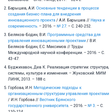
Барышев, А.И.
Основные тенденции в процессе
создания бизнес-плана для внедрения
инновационного проекта
/ А.И. Барышев //
Наука и
современность
. – 2016. –
№ 27
. – С. 240-252.
Беляков-Бодин, В.И.
Программные средства для
управления инновационными проектами
/ В.И.
Беляков-Бодин, Е.С. Максимов // Труды
Международной научной конференции. – 2016. – С.
43-47.
Буджихавон, Дев К. Реализация стратегии: структура,
системы, культура и изменения. – Жуковский: МИМ
ЛИНК, 2013. – 188 с.
Горбова, И.Н.
Методические подходы к
организационным структурам управления проектами
/ И.Н. Горбова //
Вестник Брянского
государственного университета
. – 2016. –
№ 3
. – С.
110-124.