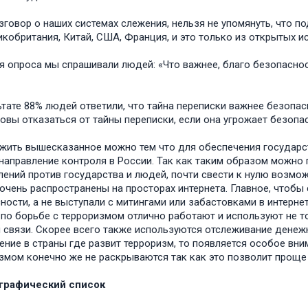
зговор о наших системах слежения, нельзя не упомянуть, что 
икобритания, Китай, США, Франция, и это только из открытых и
я опроса мы спрашивали людей: «Что важнее, благо безопасност
ьтате 88% людей ответили, что тайна переписки важнее безопас
товы отказаться от тайны переписки, если она угрожает безопа
ить вышесказанное можно тем что для обеспечения государст
направление контроля в России. Так как таким образом можно 
лений против государства и людей, почти свести к нулю возм
очень распространены на просторах интернета. Главное, чтобы 
ности, а не выступали с митингами или забастовками в интернет
по борьбе с терроризмом отлично работают и используют не т
 связи. Скорее всего также используются отслеживание денеж
ение в страны где развит терроризм, то появляется особое вни
змом конечно же не раскрываются так как это позволит проще
графический список