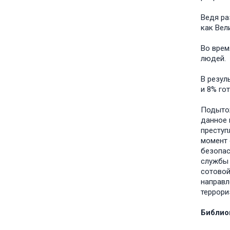
Ведя ра
как Вел
Во врем
людей.
В резул
и 8% го
Подытож
данное 
преступ
момент 
безопас
службы 
сотовой
направл
террори
Библио