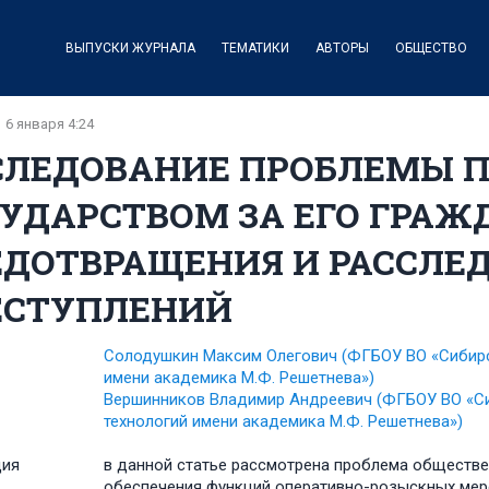
ВЫПУСКИ ЖУРНАЛА
ТЕМАТИКИ
АВТОРЫ
ОБЩЕСТВО
6 января 4:24
СЛЕДОВАНИЕ ПРОБЛЕМЫ 
СУДАРСТВОМ ЗА ЕГО ГРАЖ
ЕДОТВРАЩЕНИЯ И РАССЛЕ
ЕСТУПЛЕНИЙ
Солодушкин Максим Олегович
(ФГБОУ ВО «Сибирс
имени академика М.Ф. Решетнева»)
Вершинников Владимир Андреевич
(ФГБОУ ВО «Си
технологий имени академика М.Ф. Решетнева»)
ция
в данной статье рассмотрена проблема обществе
обеспечения функций оперативно-розыскных мер