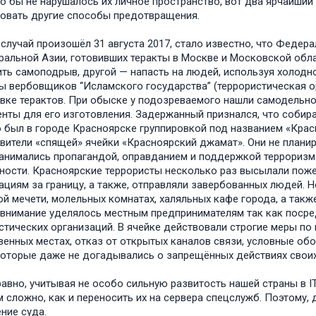
то бы не нарушалось их личное пространство, вот два ярчайший
зовать другие способы предотвращения.
случай произошёл 31 августа 2017, стало известно, что Феде
ральной Азии, готовивших теракты в Москве и Московской облас
ть самоподрыв, другой — напасть на людей, используя холодн
ы вербовщиков “Исламского государства” (террористическая о
вке терактов. При обыске у подозреваемого нашли самодельн
нты для его изготовления. Задержанный признался, что собира
 был в городе Красноярске группировкой под названием «Крас
вители «спящей» ячейки «Красноярский джамат». Они не планир
анимались пропагандой, оправданием и поддержкой терроризм
ности. Красноярские террористы несколько раз высылали пож
ациям за границу, а также, отправляли завербованных людей. 
й мечети, молельных комнатах, халяльных кафе города, а также
внимание уделялось местным предпринимателям так как посре
стических организаций. В ячейке действовали строгие меры п
енных местах, отказ от открытых каналов связи, условные об
которые даже не догадывались о запрещённых действиях своих
равно, учитывая не особо сильную развитость нашей страны в
 сложно, как и переносить их на сервера спецслужб. Поэтому,
ние суда.