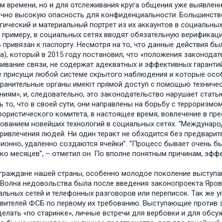
м времени, но и для отслеживания круга общения уже выявлен
чно высокую опасность для конфиденциальности. Большинство
гический и материальный портрет из их аккаунтов в социальных
к примеру, в социальных сетях вводят обязательную верификац
 привязан к паспорту. Несмотря на то, что данные действия 
а), который в 2015 году постановил, что «положения законод
ивание связи, не содержат адекватных и эффективных гаранти
 присущи любой системе скрытого наблюдения и которые особ
ранительные органы имеют прямой доступ с помощью техниче
иям», и, следовательно, это законодательство нарушает стать
ь то, что в своей сути, они направлены на борьбу с терроризм
рористического комитета, в настоящее время, вовлечение в пр
ованием новейших технологий в социальных сетях. “Международ
ривлечения людей. Ни один теракт не обходится без предварите
ионно, удаленно создаются ячейки”. “Процесс бывает очень б
ко месяцев”, – отметил он. По вполне понятным причинам, эфф
граждане нашей страны, особенно молодое поколение выступаю
 Волна недовольства была после введения законопроекта Яров
альных сетей и телефонных разговоров или переписок. Так же 
вителей ФСБ по первому их требованию. Выступающие против 
елать «по старинке», личные встречи для вербовки и для обсу