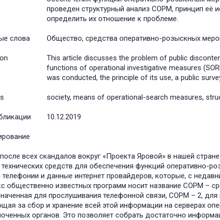
проведен структурный анализ СОРМ, принцип её 
определить их отношение к проблеме.
ые слова
Общество, средства оперативно-розыскных мероп
ion
This article discusses the problem of public discont
functions of operational investigative measures (SOR
was conducted, the principle of its use, a public surv
s
society, means of operational-search measures, struc
бликации
10.12.2019
ирование
 после всех скандалов вокруг «Проекта Яровой» в нашей стран
 технических средств для обеспечения функций оперативно-р
 телефонии и данные интернет провайдеров, которые, с недавни
с общественно известных программ носит название СОРМ – ср
наченная для прослушивания телефонной связи, СОРМ – 2, для 
щая за сбор и хранение всей этой информации на серверах опер
оченных органов. Это позволяет собрать достаточно информаци