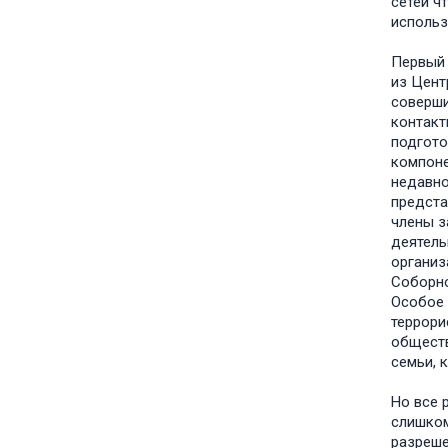
сетей ч
исполь
Первый 
из Цент
соверши
контакт
подгото
компоне
недавно
предста
члены з
деятель
организ
Соборно
Особое 
террори
обществ
семьи, 
Но все 
слишком
разреше