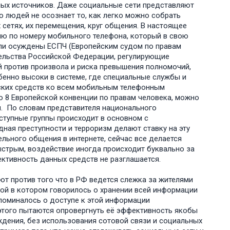
ных источников. Даже социальные сети представляют
 людей не осознает то, как легко можно собрать
 сетях, их перемещения, круг общения. В настоящее
ию по номеру мобильного телефона, который в свою
были осуждены ЕСПЧ (Европейским судом по правам
ательства Российской Федерации, регулирующие
й против произвола и риска превышения полномочий,
енно высоки в системе, где специальные службы и
ских средств ко всем мобильным телефонным
ю 8 Европейской конвенции по правам человека, можно
ом. По словам представителя национального
еступные группы происходит в основном с
ная преступности и терроризм делают ставку на эту
льного общения в интернете, сейчас все делается
ыстрым, воздействие иногда происходит буквально за
ективность данных средств не разглашается.
т против того что в РФ ведется слежка за жителями
ой в котором говорилось о хранении всей информации
упоминалось о доступе к этой информации
этого пытаются опровергнуть её эффективность якобы
ждения, без использования сотовой связи и социальных