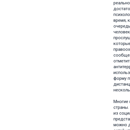
реально
достато
психоло
время, 
очередь
человек
прослуш
которые
правоох
сообщен
отметит
антитер
использ
форму п
дистанц
несколь
Многие 
страны.
из соци
предста
можно д