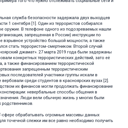
 примера того что нужно отслеживать социальные сети и
ральная служба безопасности задержала двух выходцев
ти 1 сентября [1]. Один из террористов собирался
ое оружие. В телефоне одного из подозреваемых нашли
рганизация, запрещенная в России) инструкции по
ое взрывное устройство большой мощности, а также
лся стать террористом-смертником. Второй случай
ноярский джамат». 27 марта 2019 года были задержаны
овали конкретных террористических действий, зато её
а, а также финансированием террористической
ертвования запрещенным террористическим
Новых последователей участники группы искали в
 вербовали среди студентов в красноярских вузах [2].
дством их финансов могли продолжать финансирование
о конспирации: невербальные способы общения в
означения. Люди вели обычную жизнь у многих были
 родственников.
 IT-сфере обрабатывать огромные массивы данных
 для точечной слежки им все равно необходимо получить