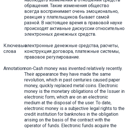
обращения. Такие изменения общество
всегда воспринимает очень эмоционально,
реакция у плательщиков бывает самой
разной. В настоящее время в правовой науке
происходят активные дискуссии относительно
электронных денежных средств.
Ключевые
электронные денежные средства, расчеты,
слова
конструкция договора, платежные системы,
правовое регулирование.
Annotation
non-Cash money was invented relatively recently.
Their appearance they have made the same
revolution, which in past centuries caused paper
money, quickly replaced metal coins. Electronic
money is the monetary obligations of the Issuer in
electronic form, which are on an electronic
medium at the disposal of the user. To date,
electronic money is a subjective legal rights to the
credit institution for banknotes in the obligation
arising on the basis of the contract with the
operator of funds. Electronic funds acquire the