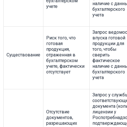
бухгалтерском
наличие с данн
учете
бухгалтерского
учета
Запрос ведомос
Риск того, что
впуска готовой
готовая
продукции для
продукция,
того, чтобы
Существование
отраженная в
сверить
бухгалтерском
фактическое
учете, фактически
наличие с данн
отсутствует
бухгалтерского
учета
Запрос у служб
соответствующ
документа (коп
Отсутствие
лицензии у
документов,
Роспотребнадзо
разрешающих
подтверждающ