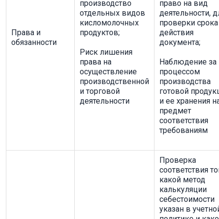
производство
право на вид
отдельных видов
деятельности, д
кисломолочных
проверки срока
Права и
продуктов;
действия
обязанности
документа;
Риск лишения
права на
Наблюдение за
осуществление
процессом
производственной
производства
и торговой
готовой продук
деятельности
и ее хранения н
предмет
соответствия
требованиям
Проверка
соответствия то
какой метод
калькуляции
себестоимости
указан в учетно
политике и как