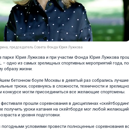
урина, председатель Совета Фонда Юрия Лужкова
в парке Юрия Лужкова и при участии Фонда Юрия Лужкова про
 – одно из самых зрелищных спортивных мероприятий года, по
у образу жизни.
йшем бетонном боуле Москвы в девятый раз собрались лучшие
льные трюки, соревнуясь в сложности, техничности и зрелищн
 конкурсе могли присоединиться все желающие спортсмены.
 фестиваля прошли соревнования в дисциплинах «скейтбординг»
е получить уроки катания на скейтборде мог любой желающий
озраста и уровня подготовки.
с погодными условиями провести полноценные соревнования во