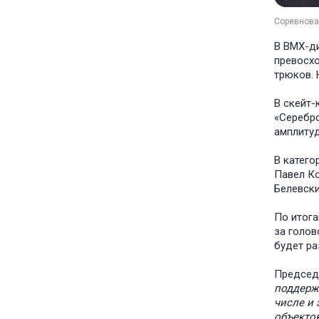
Соревнова
В BMX-ди
превосхо
трюков. 
В скейт-
«Серебро
амплиту
В катего
Павел Ко
Белевски
По итога
за голов
будет ра
Председа
поддерж
числе и
объектов