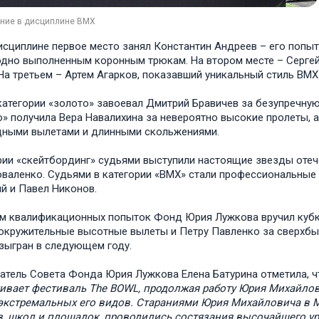
ние в дисциплине BMX
сциплине первое место занял Константин Андреев – его попы
дно выполненным коронным трюкам. На втором месте – Сергей
На третьем – Артем Агарков, показавший уникальный стиль BM
категории «золото» завоевал Дмитрий Бравичев за безупречную
» получила Вера Навалихина за невероятно высокие пролеты, а
дными вылетами и длинными скольжениями.
рии «скейтбординг» судьями выступили настоящие звезды отеч
валенко. Судьями в категории «BMX» стали профессиональные
й и Павел Никонов.
м квалификационных попыток Фонд Юрия Лужкова вручил кубк
окружительные высотные вылеты и Петру Павленко за сверхб
зыгран в следующем году.
тель Совета Фонда Юрия Лужкова Елена Батурина отметила, ч
ивает фестиваль
The BOWL, продолжая работу Юрия Михайлов
 экстремальных его видов. Стараниями Юрия Михайловича в 
, школ и площадок, проводились состязания высочайшего уро