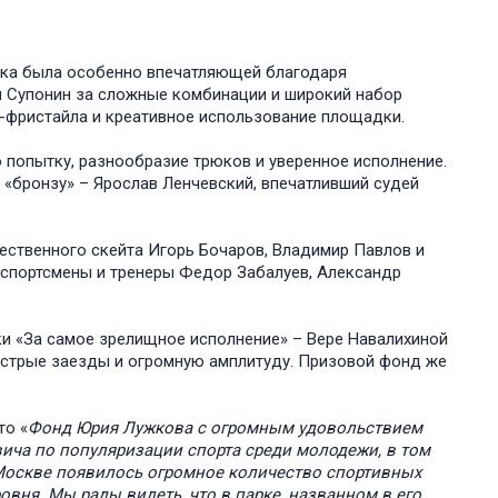
тка была особенно впечатляющей благодаря
 Супонин за сложные комбинации и широкий набор
X-фристайла и креативное использование площадки.
 попытку, разнообразие трюков и уверенное исполнение.
 «бронзу» – Ярослав Ленчевский, впечатливший судей
ественного скейта Игорь Бочаров, Владимир Павлов и
 спортсмены и тренеры Федор Забалуев, Александр
и «За самое зрелищное исполнение» – Вере Навалихиной
ыстрые заезды и огромную амплитуду. Призовой фонд же
то «
Фонд Юрия Лужкова с огромным удовольствием
ича по популяризации спорта среди молодежи, в том
Москве появилось огромное количество спортивных
вня. Мы рады видеть, что в парке, названном в его