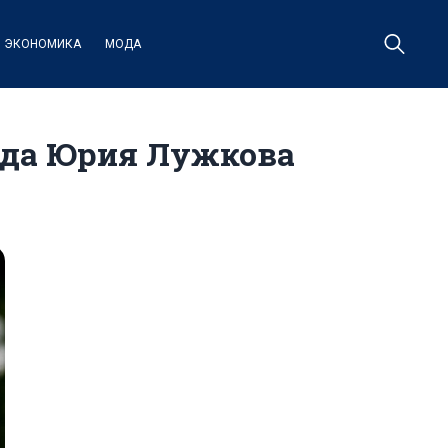
ЭКОНОМИКА
МОДА
нда Юрия Лужкова