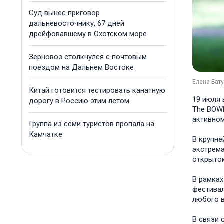
Суд вынес приговор
дальневосточнику, 67 дней
дрейфовавшему в Охотском море
Зерновоз столкнулся с почтовым
поездом на Дальнем Востоке
Елена Бат
Китай готовится тестировать канатную
19 июля 
дорогу в Россию этим летом
The BOWL
активном
Группа из семи туристов пропала на
Камчатке
В крупне
экстрема
открытом
В рамках
фестивал
любого в
В связи 