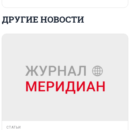
ДРУГИЕ НОВОСТИ
СТАТЬИ