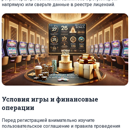
напрямую или сверьте данные в реестре лицензий.
Условия игры и финансовые
операции
Перед регистрацией внимательно изучите
пользовательское соглашение и правила проведения