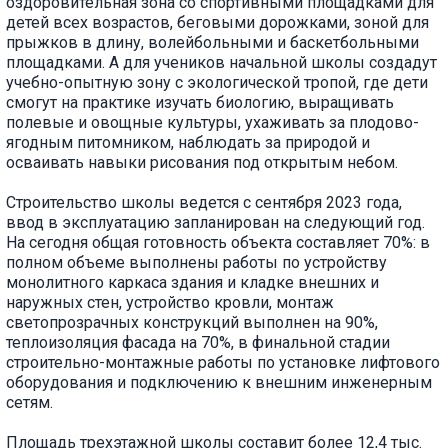
оздоровительная зона со спортивными площадками для
детей всех возрастов, беговыми дорожками, зоной для
прыжков в длину, волейбольными и баскетбольными
площадками. А для учеников начальной школы создадут
учебно-опытную зону с экологической тропой, где дети
смогут на практике изучать биологию, выращивать
полевые и овощные культуры, ухаживать за плодово-
ягодным питомником, наблюдать за природой и
осваивать навыки рисования под открытым небом.
Строительство школы ведется с сентября 2023 года,
ввод в эксплуатацию запланирован на следующий год.
На сегодня общая готовность объекта составляет 70%: в
полном объеме выполнены работы по устройству
монолитного каркаса здания и кладке внешних и
наружных стен, устройство кровли, монтаж
светопрозрачных конструкций выполнен на 90%,
теплоизоляция фасада на 70%, в финальной стадии
строительно-монтажные работы по установке лифтового
оборудования и подключению к внешним инженерным
сетям.
Площадь трехэтажной школы составит более 12,4 тыс.